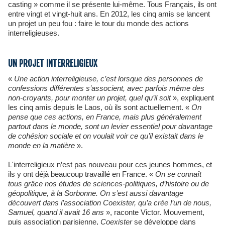
casting » comme il se présente lui-même. Tous Français, ils ont
entre vingt et vingt-huit ans. En 2012, les cinq amis se lancent
un projet un peu fou : faire le tour du monde des actions
interreligieuses.
UN PROJET INTERRELIGIEUX
«
Une action interreligieuse, c’est lorsque des personnes de
confessions différentes s’associent, avec parfois même des
non-croyants, pour monter un projet, quel qu’il soit
», expliquent
les cinq amis depuis le Laos, où ils sont actuellement. «
On
pense que ces actions, en France, mais plus généralement
partout dans le monde, sont un levier essentiel pour davantage
de cohésion sociale et on voulait voir ce qu’il existait dans le
monde en la matière
».
L'interreligieux n’est pas nouveau pour ces jeunes hommes, et
ils y ont déjà beaucoup travaillé en France. «
On se connaît
tous grâce nos études de sciences-politiques, d’histoire ou de
géopolitique, à la Sorbonne. On s’est aussi davantage
découvert dans l’association Coexister, qu’a crée l’un de nous,
Samuel, quand il avait 16 ans
», raconte Victor. Mouvement,
puis association parisienne,
Coexister
se développe dans