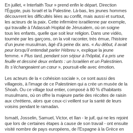
En juillet, « Interfaith Tour » prend enfin le départ. Direction
l’Égypte, puis Israël et la Palestine. Là-bas, les jeunes hommes
découvrent les difficultés liées au conflit, mais aussi et surtout,
les acteurs de la paix. Cette infirmière israélienne par exemple,
qui travaille à l'Adassah Hopital de Jérusalem, où on soigne
tous les enfants, quelle que soit leur religion. Dans une vidéo,
tournée par les garçons, on la voit raconter, très émue, l’histoire
d’un jeune musulman, âgé d’à peine dix ans. «
Au début, il avait
peur lorsqu’il entendait parler Hébreu
», explique la jeune
femme. «
Plus tard, pendant son séjour à l’hôpital, il a pris une
feuille et dessiné deux enfants : un Israélien et un Palestinien.
Ils s’échangeaient un cœur
», poursuit-elle avec émotion.
Les acteurs de la « cohésion sociale », ce sont aussi des
villageois, à l'image de ce Palestinien qui a crée un musée de la
Shoah. Ou ce village tout entier, composé à 80 % d’habitants
musulmans, où on offre la majeure partie des récoltes de raisin
aux chrétiens, alors que ceux-ci veillent sur la santé de leurs
voisins pendant le ramadan.
Ismaël, Josselin, Samuel, Victor, et Ilan - le juif, qui ne les rejoint
que lors de certaines étapes à cause de son travail - ont ensuite
visité nombre de pays européens, de l’Espagne à la Grèce en