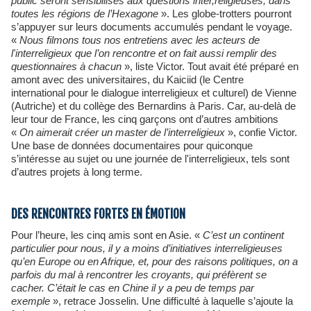
public seront sensibilisés aux questions inter,religieuses, dans
toutes les régions de l’Hexagone
». Les globe-trotters pourront
s’appuyer sur leurs documents accumulés pendant le voyage.
«
Nous filmons tous nos entretiens avec les acteurs de
l'interreligieux que l’on rencontre et on fait aussi remplir des
questionnaires à chacun
», liste Victor. Tout avait été préparé en
amont avec des universitaires, du Kaiciid (le Centre
international pour le dialogue interreligieux et culturel) de Vienne
(Autriche) et du collège des Bernardins à Paris. Car, au-delà de
leur tour de France, les cinq garçons ont d’autres ambitions
«
On aimerait créer un master de l’interreligieux
», confie Victor.
Une base de données documentaires pour quiconque
s’intéresse au sujet ou une journée de l'interreligieux, tels sont
d’autres projets à long terme.
DES RENCONTRES FORTES EN ÉMOTION
Pour l’heure, les cinq amis sont en Asie. «
C’est un continent
particulier pour nous, il y a moins d’initiatives interreligieuses
qu’en Europe ou en Afrique, et, pour des raisons politiques, on a
parfois du mal à rencontrer les croyants, qui préfèrent se
cacher. C’était le cas en Chine il y a peu de temps par
exemple
», retrace Josselin. Une difficulté à laquelle s’ajoute la