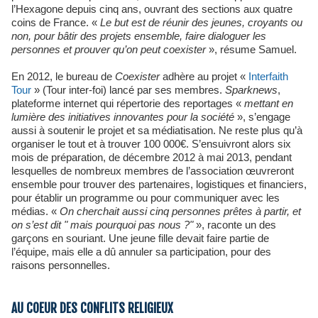
l’Hexagone depuis cinq ans, ouvrant des sections aux quatre
coins de France. «
Le but est de réunir des jeunes, croyants ou
non, pour bâtir des projets ensemble, faire dialoguer les
personnes et prouver qu’on peut coexister
», résume Samuel.
En 2012, le bureau de
Coexister
adhère au projet «
Interfaith
Tour
» (Tour inter-foi) lancé par ses membres.
Sparknews
,
plateforme internet qui répertorie des reportages «
mettant en
lumière des initiatives innovantes pour la société
», s’engage
aussi à soutenir le projet et sa médiatisation. Ne reste plus qu’à
organiser le tout et à trouver 100 000€. S’ensuivront alors six
mois de préparation, de décembre 2012 à mai 2013, pendant
lesquelles de nombreux membres de l’association œuvreront
ensemble pour trouver des partenaires, logistiques et financiers,
pour établir un programme ou pour communiquer avec les
médias. «
On cherchait aussi cinq personnes prêtes à partir, et
on s’est dit " mais pourquoi pas nous ?"
», raconte un des
garçons en souriant. Une jeune fille devait faire partie de
l’équipe, mais elle a dû annuler sa participation, pour des
raisons personnelles.
AU COEUR DES CONFLITS RELIGIEUX