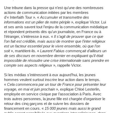
Une tribune dans la presse qui n’est qu’une des nombreuses
actions de communication initiées par les membres
d'« Interfaith Tour ». «
Accumuler et transmettre des
informations est un pilier de notre périple
», explique Victor. Lui
et ses amis savent tout l’enjeu de la communication médiatique
et répondent présents dès qu’un journaliste, en France ou à
l’étranger, s’intéresse à eux. «
Il s’agit de prouver que ce que
l’on fait est crédible, mais aussi de montrer que l’inter religieux
est un facteur essentiel pour le vivre ensemble, où que l’on
soit
», martèlent-ils. «
Laurent Fabius commençait d’ailleurs un
de ses discours en novembre dernier en expliquant qu’il était
impossible de résoudre une crise internationale sans prendre en
compte ses aspects religieux
», rappelle Victor.
Si les médias s’intéressent à eux aujourd’hui, les jeunes
hommes veulent surtout inscrire leur action dans le temps.
«
Cela commencera par un tour de France pour présenter leur
voyage, en mai et juin prochain
», explique Chloé Lesterlin,
employée en service civique par l’association à Paris. Avec
trois autres personnes, la jeune fille est chargée d’organiser le
retour des cinq garçons et de suivre les dossiers de
financement en cours. «
15 000 jeunes mais aussi le grand