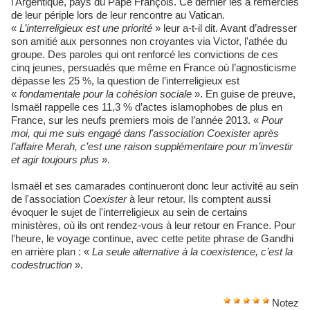
l'Argentique, pays du Pape François. Ce dernier les a remerciés
de leur périple lors de leur rencontre au Vatican.
«
L’interreligieux est une priorité
» leur a-t-il dit. Avant d’adresser
son amitié aux personnes non croyantes via Victor, l'athée du
groupe. Des paroles qui ont renforcé les convictions de ces
cinq jeunes, persuadés que même en France où l’agnosticisme
dépasse les 25 %, la question de l’interreligieux est
«
fondamentale pour la cohésion sociale
». En guise de preuve,
Ismaël rappelle ces 11,3 % d’actes islamophobes de plus en
France, sur les neufs premiers mois de l’année 2013. «
Pour
moi, qui me suis engagé dans l'association Coexister après
l’affaire Merah, c’est une raison supplémentaire pour m’investir
et agir toujours plus
».
Ismaël et ses camarades continueront donc leur activité au sein
de l'association
Coexister
à leur retour. Ils comptent aussi
évoquer le sujet de l'interreligieux au sein de certains
ministères, où ils ont rendez-vous à leur retour en France. Pour
l'heure, le voyage continue, avec cette petite phrase de Gandhi
en arrière plan : «
La seule alternative à la coexistence, c’est la
codestruction
».
Notez