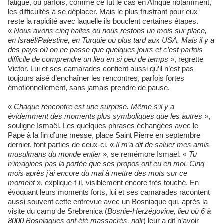
fatigue, ou parfois, comme ce fut le cas en Afrique notamment,
les difficultés à se déplacer. Mais le plus frustrant pour eux
reste la rapidité avec laquelle ils bouclent certaines étapes.
«
Nous avons cinq haltes où nous restons un mois sur place,
en Israël/Palestine, en Turquie ou plus tard aux USA. Mais il y a
des pays où on ne passe que quelques jours et c’est parfois
difficile de comprendre un lieu en si peu de temps
», regrette
Victor. Lui et ses camarades confient aussi qu’il n’est pas
toujours aisé d’enchaîner les rencontres, parfois fortes
émotionnellement, sans jamais prendre de pause.
«
Chaque rencontre est une surprise. Même s’il y a
évidemment des moments plus symboliques que les autres
»,
souligne Ismaël. Les quelques phrases échangées avec le
Pape à la fin d’une messe, place Saint Pierre en septembre
dernier, font parties de ceux-ci. «
Il m’a dit de saluer mes amis
musulmans du monde entier
», se remémore Ismaël. «
Tu
n’imagines pas la portée que ses propos ont eu en moi. Cinq
mois après j’ai encore du mal à mettre des mots sur ce
moment
», explique-t-il, visiblement encore très touché. En
évoquant leurs moments forts, lui et ses camarades racontent
aussi souvent cette entrevue avec un Bosniaque qui, après la
visite du camp de Srebrenica (
Bosnie-Herzégovine, lieu où 6 à
8000 Bosniaques ont été massacrés, ndlr
) leur a dit n’avoir