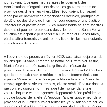
jour suivant. Quelques heures après le jugement, des
manifestations s'organisaient devant les gouvernements de
province des differentes villes. Elles répondaient à un appel
lancé par de nombreuses organisations sociales, politiques et
de défense des droits de l'homme, pour dénoncer une Justice
"clientéliste et prostituante“
. Si les manifestants se sont montrés
discrets et peu nombreux dans des villes comme Santa Fe, la
situation est apparue plus tendue à Tucuman et Buenos Aires,
où des affrontements violents ont eu lieu entre les manifestants
et les forces de police.
À l'ouverture du procès en février 2012, cela faisait déjà près de
dix ans que Susana Trimarco se battait pour retrouver sa fille,
Marita Verón, tombée dans les griffes d'un réseau de
prostitution de la ville de Tucuman. Enlevée le 3 avril 2002 alors
qu'elle se rendait chez le médecin, la jeune femme était alors
âgée de 23 ans et mère d'une petite fille de trois ans. Selon le
témoignage de plusieurs témoins, elle se serait débattue dans la
rue contre plusieurs hommes avant de monter dans une
voiture, laquelle est soupçonnée d'appartenir à l'ex-président du
club de football de la ville. À l'époque, l'ancien gouverneur de la
province et la Justice auraient fermé les yeux, faisant traîner les
enquêtes et allant jusqu'à accuser le père de la victime, décédé