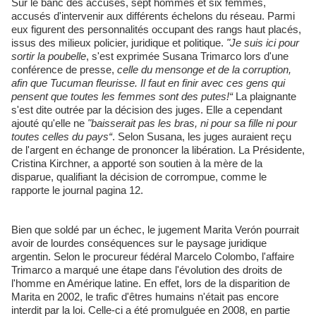
Sur le banc des accusés, sept hommes et six femmes,
accusés d'intervenir aux différents échelons du réseau. Parmi
eux figurent des personnalités occupant des rangs haut placés,
issus des milieux policier, juridique et politique.
"Je suis ici pour
sortir la poubelle
, s'est exprimée Susana Trimarco lors d'une
conférence de presse,
celle du mensonge et de la corruption,
afin que Tucuman fleurisse. Il faut en finir avec ces gens qui
pensent que toutes les femmes sont des putes!“
La plaignante
s'est dite outrée par la décision des juges. Elle a cependant
ajouté qu'elle ne
"baisserait pas les bras, ni pour sa fille ni pour
toutes celles du pays“
. Selon Susana, les juges auraient reçu
de l'argent en échange de prononcer la libération. La Présidente,
Cristina Kirchner, a apporté son soutien à la mère de la
disparue, qualifiant la décision de corrompue, comme le
rapporte le journal pagina 12.
Bien que soldé par un échec, le jugement Marita Verón pourrait
avoir de lourdes conséquences sur le paysage juridique
argentin. Selon le procureur fédéral Marcelo Colombo, l'affaire
Trimarco a marqué une étape dans l'évolution des droits de
l'homme en Amérique latine. En effet, lors de la disparition de
Marita en 2002, le trafic d'êtres humains n'était pas encore
interdit par la loi. Celle-ci a été promulguée en 2008, en partie