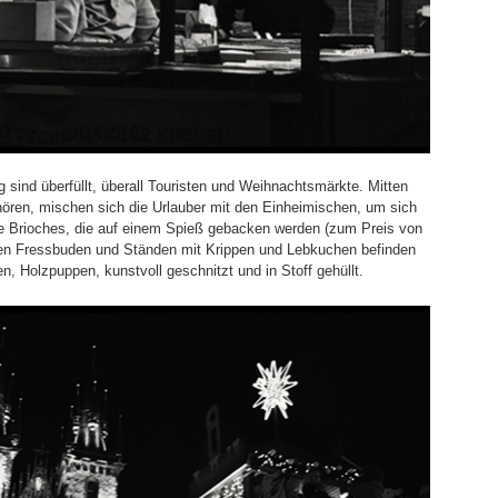
sind überfüllt, überall Touristen und Weihnachtsmärkte. Mitten
ren, mischen sich die Urlauber mit den Einheimischen, um sich
che Brioches, die auf einem Spieß gebacken werden (zum Preis von
en Fressbuden und Ständen mit Krippen und Lebkuchen befinden
n, Holzpuppen, kunstvoll geschnitzt und in Stoff gehüllt.