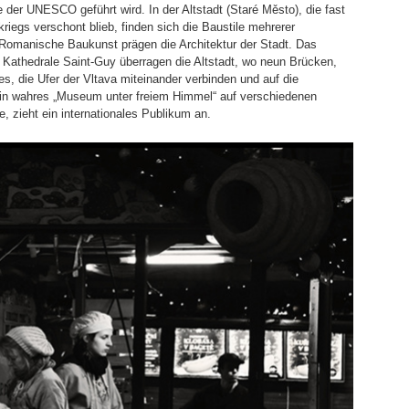
te der UNESCO geführt wird. In der Altstadt (Staré Město), die fast
riegs verschont blieb, finden sich die Baustile mehrerer
 Romanische Baukunst prägen die Architektur der Stadt. Das
 Kathedrale Saint-Guy überragen die Altstadt, wo neun Brücken,
s, die Ufer der Vltava miteinander verbinden und auf die
 ein wahres „Museum unter freiem Himmel“ auf verschiedenen
zieht ein internationales Publikum an.