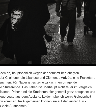
ionen an, hauptsächlich wegen der berühmt-berüchtigten
er Chalhoub, ein Libanese und Clémence Arrivée, eine Französin,
erichten. Für Nader ist es „eine wirklich hervorragende
ale Studierende. Das Leben ist überhaupt nicht teuer im Vergleich
banon. Daher sind die Studenten hier generell ganz entspannt und
 neue Leute aus dem Ausland. Leider habe ich wenig Gelegenheit
zu kommen. Im Allgemeinen können sie auf den ersten Blick
 es viele Ausnahmen!“