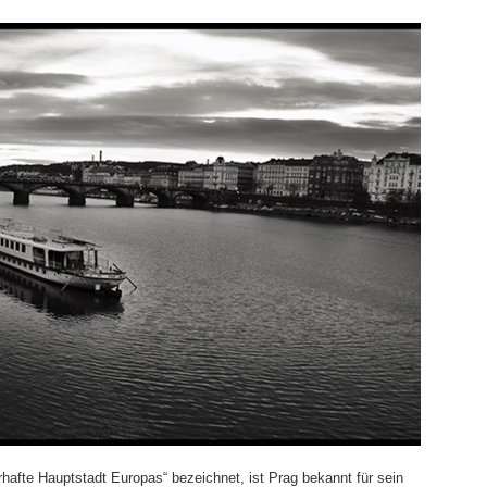
afte Hauptstadt Europas“ bezeichnet, ist Prag bekannt für sein