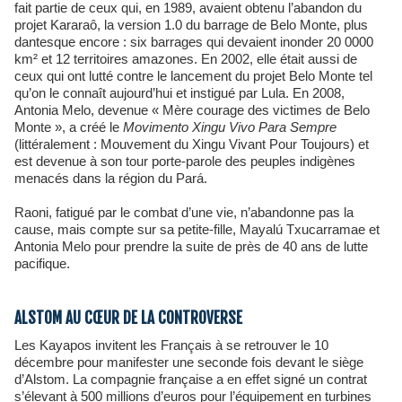
fait partie de ceux qui, en 1989, avaient obtenu l’abandon du
projet Kararaô, la version 1.0 du barrage de Belo Monte, plus
dantesque encore : six barrages qui devaient inonder 20 0000
km² et 12 territoires amazones. En 2002, elle était aussi de
ceux qui ont lutté contre le lancement du projet Belo Monte tel
qu’on le connaît aujourd’hui et instigué par Lula. En 2008,
Antonia Melo, devenue « Mère courage des victimes de Belo
Monte », a créé le
Movimento Xingu Vivo Para Sempre
(littéralement : Mouvement du Xingu Vivant Pour Toujours) et
est devenue à son tour porte-parole des peuples indigènes
menacés dans la région du Pará.
Raoni, fatigué par le combat d’une vie, n’abandonne pas la
cause, mais compte sur sa petite-fille, Mayalú Txucarramae et
Antonia Melo pour prendre la suite de près de 40 ans de lutte
pacifique.
ALSTOM AU CŒUR DE LA CONTROVERSE
Les Kayapos invitent les Français à se retrouver le 10
décembre pour manifester une seconde fois devant le siège
d’Alstom. La compagnie française a en effet signé un contrat
s’élevant à 500 millions d’euros pour l’équipement en turbines