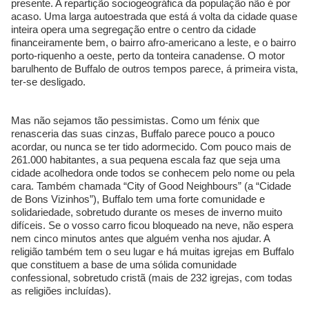
presente. A repartição sociogeográfica da população não é por
acaso. Uma larga autoestrada que está á volta da cidade quase
inteira opera uma segregação entre o centro da cidade
financeiramente bem, o bairro afro-americano a leste, e o bairro
porto-riquenho a oeste, perto da tonteira canadense. O motor
barulhento de Buffalo de outros tempos parece, á primeira vista,
ter-se desligado.
Mas não sejamos tão pessimistas. Como um fénix que
renasceria das suas cinzas, Buffalo parece pouco a pouco
acordar, ou nunca se ter tido adormecido. Com pouco mais de
261.000 habitantes, a sua pequena escala faz que seja uma
cidade acolhedora onde todos se conhecem pelo nome ou pela
cara. Também chamada “City of Good Neighbours” (a “Cidade
de Bons Vizinhos”), Buffalo tem uma forte comunidade e
solidariedade, sobretudo durante os meses de inverno muito
difíceis. Se o vosso carro ficou bloqueado na neve, não espera
nem cinco minutos antes que alguém venha nos ajudar. A
religião também tem o seu lugar e há muitas igrejas em Buffalo
que constituem a base de uma sólida comunidade
confessional, sobretudo cristã (mais de 232 igrejas, com todas
as religiões incluídas).