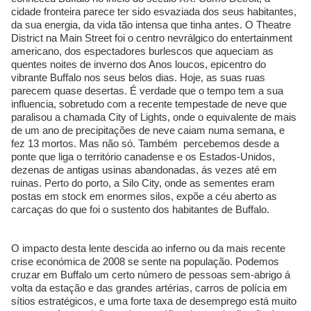
cidade fronteira parece ter sido esvaziada dos seus habitantes,
da sua energia, da vida tão intensa que tinha antes. O Theatre
District na Main Street foi o centro nevrálgico do entertainment
americano, dos espectadores burlescos que aqueciam as
quentes noites de inverno dos Anos loucos, epicentro do
vibrante Buffalo nos seus belos dias. Hoje, as suas ruas
parecem quase desertas. É verdade que o tempo tem a sua
influencia, sobretudo com a recente tempestade de neve que
paralisou a chamada City of Lights, onde o equivalente de mais
de um ano de precipitações de neve caiam numa semana, e
fez 13 mortos. Mas não só. Também percebemos desde a
ponte que liga o território canadense e os Estados-Unidos,
dezenas de antigas usinas abandonadas, ás vezes até em
ruinas. Perto do porto, a Silo City, onde as sementes eram
postas em stock em enormes silos, expõe a céu aberto as
carcaças do que foi o sustento dos habitantes de Buffalo.
O impacto desta lente descida ao inferno ou da mais recente
crise económica de 2008 se sente na população. Podemos
cruzar em Buffalo um certo número de pessoas sem-abrigo á
volta da estação e das grandes artérias, carros de polícia em
sítios estratégicos, e uma forte taxa de desemprego está muito