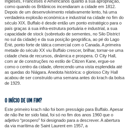
Ingleses, Franceses e Americanos quanto á sua apropriação,
como quando os Britânicos incendiaram a cidade em 1812.
Depois de um desenvolvimento relativamente lento, há uma
verdadeira explosão económica e industrial na cidade no fim do
século XIX. Buffalo é desde então um ponto estratégico para o
país graças á sua infra-estrutura portuária e industrial, a sua
capacidade de stock (sobretudo de sementes, no Silo District
no sul da cidade) e da sua posição geográfica, ao pé do Lago
Érié, ponto forte de tática comercial com o Canada. A primeira
metade do século XX viu Buffalo crescer, brilhar, tornar-se uma
cidade cheia de recursos, dinâmica e prospera. O City Hall,
com ar de construções no estilo de Citizen Kane, ergue-se
como o centro da cidade, oferecendo uma vista esplendida até
as quedas do Niágara. Anedota histórica: o glorioso City Hall
acabou de ser construído uma semana antes do krach da bolsa
de 1929.
O INÍCIO DE UM FIM?
Este primeiro krach não foi bom presságio para Buffalo. Apesar
de não lhe ter sido fatal, foi só no fim dos anos 1960 que o
adjetivo “prospero” foi designado para a descrever. A abertura
da via marítima de Saint Laurent em 1957, a