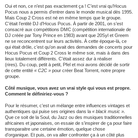
Oui et non, ce n’est pas exactement ça ! C’est vrai qu’Hocus
Pocus nous a permis d’entrer dans le monde musical dès 1995.
Mais Coup 2 Cross est né en même temps que le groupe.
C’était l’entité DJ d’Hocus Pocus. À partir de 2001, on s’est
consacré aux compétitions DMC (compétition internationale de
DJ créée par Tony Prince en 1983) avant que 20Syl et Greem
ne se reconcentrent sur leurs activités. À cette époque-là, ce
qui était drôle, c’est qu’on avait des demandes de concerts pour
Hocus Pocus et Coup 2 Cross le même soir, mais à dans des
lieux totalement différents. C’était assez dur à réaliser
(rires). Du coup, petit à petit, Pfel et moi avons décidé de sortir
de cette entité
« C2C »
pour créer Beat Torrent, notre propre
groupe.
Côté musique, vous avez un vrai style qui vous est propre.
Comment le définiriez-vous ?
Pour le résumer, c’est un mélange entre influences vintages et
authentiques qui puise ses origines dans la
« black music ».
Que ce soit de la Soul, du Jazz ou des musiques traditionnelles
africaines et japonaises, on essaie de s’inspirer de ça pour faire
transparaitre une certaine émotion, quelque chose
d’organique. Et puis, on va aller confronter ça à un côté plus