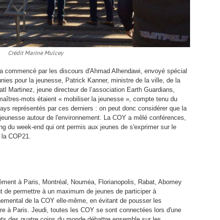
Crédit Marine Mulcey
 a commencé par les discours d'Ahmad Alhendawi, envoyé spécial
nies pour la jeunesse, Patrick Kanner, ministre de la ville, de la
atl Martinez, jeune directeur de l’association Earth Guardians,
maîtres-mots étaient « mobiliser la jeunesse », compte tenu du
ays représentés par ces derniers : on peut donc considérer que la
a jeunesse autour de l'environnement. La COY a mêlé conférences,
ong du week-end qui ont permis aux jeunes de s'exprimer sur le
r la COP21.
ément à Paris, Montréal, Nouméa, Florianopolis, Rabat, Abomey
ant de permettre à un maximum de jeunes de participer à
nnemental de la COY elle-même, en évitant de pousser les
ndre à Paris. Jeudi, toutes les COY se sont connectées lors d'une
ants des quatre coins du monde débattre ensemble sur les