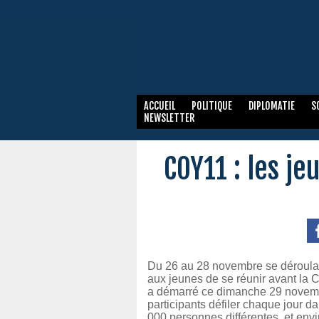
ACCUEIL
POLITIQUE
DIPLOMATIE
S
NEWSLETTER
COY11 : les j
Du 26 au 28 novembre se déroulai
aux jeunes de se réunir avant la 
a démarré ce dimanche 29 novemb
participants défiler chaque jour d
000 personnes différentes, et env