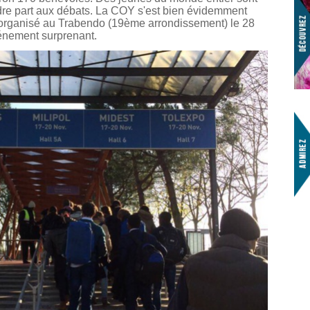
dre part aux débats. La COY s'est bien évidemment
rt organisé au Trabendo (19ème arrondissement) le 28
énement surprenant.