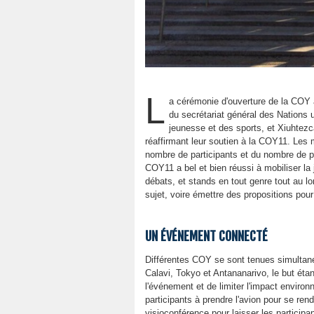
L
a cérémonie d'ouverture de la COY
du secrétariat général des Nations u
jeunesse et des sports, et Xiuhtezc
réaffirmant leur soutien à la COY11. Les 
nombre de participants et du nombre de p
COY11 a bel et bien réussi à mobiliser l
débats, et stands en tout genre tout au l
sujet, voire émettre des propositions pou
UN ÉVÉNEMENT CONNECTÉ
Différentes COY se sont tenues simultan
Calavi, Tokyo et Antananarivo, le but ét
l'événement et de limiter l'impact enviro
participants à prendre l'avion pour se re
visioconférence pour laisser les particip