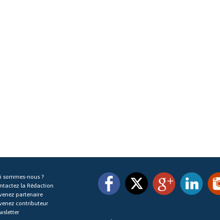
i sommes-nous ?
ntactez la Rédaction
venez partenaire
venez contributeur
wsletter