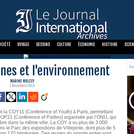
OCIÉTÉ
VOYAGE
DESSINS
CULTURE
ÉCONOMIE
HISTOIRE
SCIE
eunes et l'environnement
MARINE MULCEY
1 Décembre 2015
t la COY11 (Conference of Youth) à Paris, permettant
COP21 (Conference of Parties) organisée par l'ONU, qui
re dans la même ville. La COY a vu plus de 3 000
ans le Parc des expositions de Villepinte, dont plus de 5
iron 170 bénévoles. Des jeunes du monde entier sont