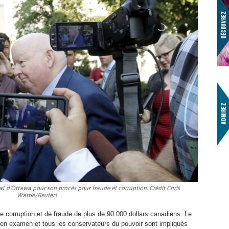
al d'Ottawa pour son procès pour fraude et corruption. Crédit Chris
Wattie/Reuters
 corruption et de fraude de plus de 90 000 dollars canadiens. Le
 en examen et tous les conservateurs du pouvoir sont impliqués