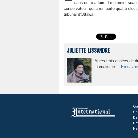
dans cette affaire. Le premier scand
conservateur, qui a remporté quatre élec
tribunal d'Ottawa.
JULIETTE LISSANDRE
Après trois années de dro
journalisme....
En savoir
Qu
Co
De
De
Ne