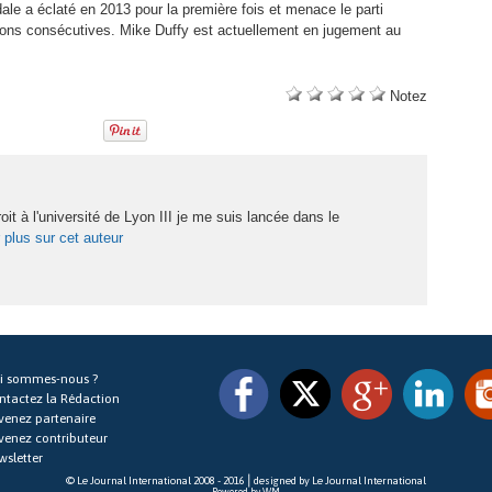
ale a éclaté en 2013 pour la première fois et menace le parti
tions consécutives. Mike Duffy est actuellement en jugement au
Notez
it à l'université de Lyon III je me suis lancée dans le
 plus sur cet auteur
i sommes-nous ?
ntactez la Rédaction
venez partenaire
venez contributeur
wsletter
© Le Journal International 2008 - 2016⎪designed by Le Journal International