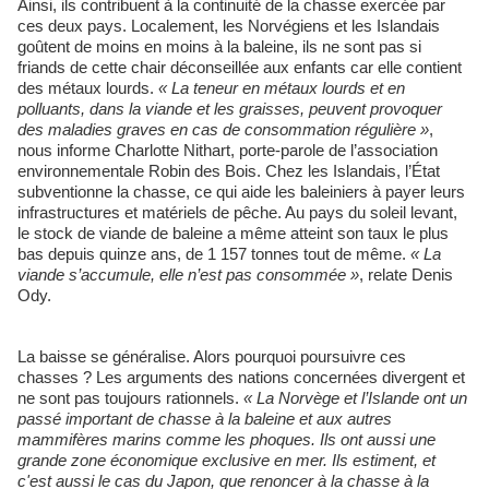
Ainsi, ils contribuent à la continuité de la chasse exercée par
ces deux pays. Localement, les Norvégiens et les Islandais
goûtent de moins en moins à la baleine, ils ne sont pas si
friands de cette chair déconseillée aux enfants car elle contient
des métaux lourds.
« La teneur en métaux lourds et en
polluants, dans la viande et les graisses, peuvent provoquer
des maladies graves en cas de consommation régulière »
,
nous informe Charlotte Nithart, porte-parole de l’association
environnementale Robin des Bois. Chez les Islandais, l’État
subventionne la chasse, ce qui aide les baleiniers à payer leurs
infrastructures et matériels de pêche. Au pays du soleil levant,
le stock de viande de baleine a même atteint son taux le plus
bas depuis quinze ans, de 1 157 tonnes tout de même.
« La
viande s’accumule, elle n’est pas consommée »
, relate Denis
Ody.
La baisse se généralise. Alors pourquoi poursuivre ces
chasses ? Les arguments des nations concernées divergent et
ne sont pas toujours rationnels.
« La Norvège et l’Islande ont un
passé important de chasse à la baleine et aux autres
mammifères marins comme les phoques. Ils ont aussi une
grande zone économique exclusive en mer. Ils estiment, et
c'est aussi le cas du Japon, que renoncer à la chasse à la