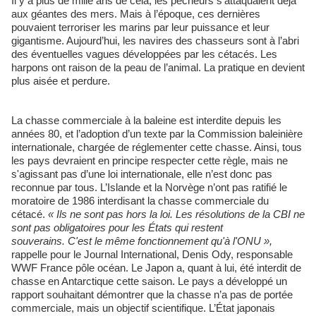
Il y a plus de mille ans de cela, les pêcheurs s’attaquaient déjà
aux géantes des mers. Mais à l’époque, ces dernières
pouvaient terroriser les marins par leur puissance et leur
gigantisme. Aujourd’hui, les navires des chasseurs sont à l’abri
des éventuelles vagues développées par les cétacés. Les
harpons ont raison de la peau de l’animal. La pratique en devient
plus aisée et perdure.
La chasse commerciale à la baleine est interdite depuis les
années 80, et l’adoption d’un texte par la Commission baleinière
internationale, chargée de réglementer cette chasse. Ainsi, tous
les pays devraient en principe respecter cette règle, mais ne
s'agissant pas d’une loi internationale, elle n’est donc pas
reconnue par tous. L’Islande et la Norvège n’ont pas ratifié le
moratoire de 1986 interdisant la chasse commerciale du
cétacé.
« Ils ne sont pas hors la loi. Les résolutions de la CBI ne
sont pas obligatoires pour les États qui restent
souverains. C'est le même fonctionnement qu'à l'ONU »,
rappelle pour le Journal International, Denis Ody, responsable
WWF France pôle océan. Le Japon a, quant à lui, été interdit de
chasse en Antarctique cette saison. Le pays a développé un
rapport souhaitant démontrer que la chasse n’a pas de portée
commerciale, mais un objectif scientifique. L’État japonais