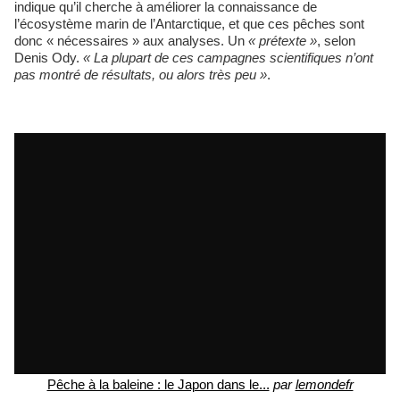
indique qu’il cherche à améliorer la connaissance de
l’écosystème marin de l’Antarctique, et que ces pêches sont
donc « nécessaires » aux analyses. Un
« prétexte »
, selon
Denis Ody.
« La plupart de ces campagnes scientifiques n’ont
pas montré de résultats, ou alors très peu »
.
Pêche à la baleine : le Japon dans le...
par
lemondefr