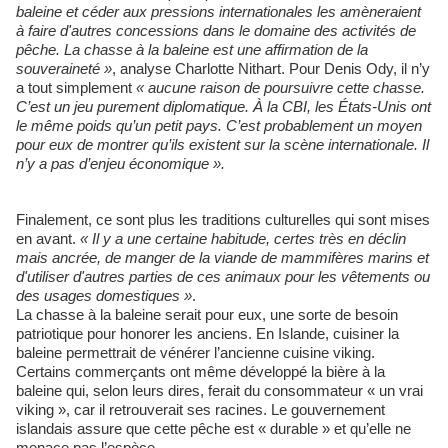
baleine et céder aux pressions internationales les amèneraient
à faire d'autres concessions dans le domaine des activités de
pêche. La chasse à la baleine est une affirmation de la
souveraineté »
, analyse Charlotte Nithart. Pour Denis Ody, il n’y
a tout simplement
« aucune raison de poursuivre cette chasse.
C’est un jeu purement diplomatique.
À
la CBI, les États-Unis ont
le même poids qu’un petit pays. C’est ​probablement ​un moyen
pour eux de montrer qu’ils existent sur la scène internationale. Il
n’y a pas d’enjeu économique ».
Finalement, ce sont plus les traditions culturelles qui sont mises
en avant.
« Il y a une certaine habitude, certes très en déclin
mais ancrée, de manger de la viande de mammifères marins et
d'utiliser d'autres parties de ces animaux pour les vêtements ou
des usages domestiques »
.
La chasse à la baleine serait pour eux, une sorte de besoin
patriotique pour honorer les anciens. En Islande, cuisiner la
baleine permettrait de vénérer l’ancienne cuisine viking.
Certains commerçants ont même développé la bière à la
baleine qui, selon leurs dires, ferait du consommateur « un vrai
viking », car il retrouverait ses racines. Le gouvernement
islandais assure que cette pêche est « durable » et qu’elle ne
menace pas l’espèce.