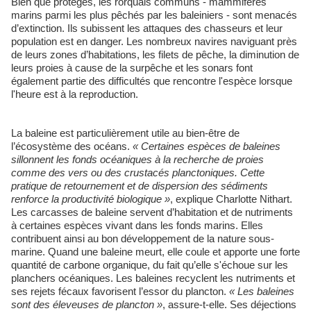
Bien que protégés, les rorquals communs - mammifères
marins parmi les plus pêchés par les baleiniers - sont menacés
d’extinction. Ils subissent les attaques des chasseurs et leur
population est en danger. Les nombreux navires naviguant près
de leurs zones d’habitations, les filets de pêche, la diminution de
leurs proies à cause de la surpêche et les sonars font
également partie des difficultés que rencontre l'espèce lorsque
l'heure est à la reproduction.
La baleine est particulièrement utile au bien-être de
l’écosystème des océans.
« Certaines espèces de baleines
sillonnent les fonds océaniques à la recherche de proies
comme des vers ou des crustacés planctoniques. Cette
pratique de retournement et de dispersion des sédiments
renforce la productivité biologique »
, explique Charlotte Nithart.
Les carcasses de baleine servent d’habitation et de nutriments
à certaines espèces vivant dans les fonds marins. Elles
contribuent ainsi au bon développement de la nature sous-
marine. Quand une baleine meurt, elle coule et apporte une forte
quantité de carbone organique, du fait qu’elle s'échoue sur les
planchers océaniques. Les baleines recyclent les nutriments et
ses rejets fécaux favorisent l’essor du plancton.
« Les baleines
sont des éleveuses de plancton
»
, assure-t-elle. Ses déjections