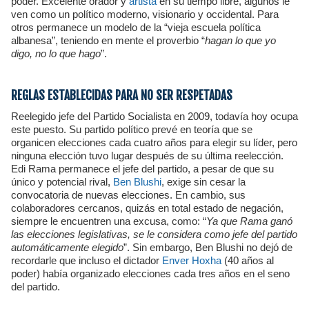
poder. Excelente orador y
artista
en su tiempo libre, algunos le
ven como un político moderno, visionario y occidental. Para
otros permanece un modelo de la “vieja escuela política
albanesa”, teniendo en mente el proverbio “
hagan lo que yo
digo, no lo que hago
”.
REGLAS ESTABLECIDAS PARA NO SER RESPETADAS
Reelegido jefe del Partido Socialista en 2009, todavía hoy ocupa
este puesto. Su partido político prevé en teoría que se
organicen elecciones cada cuatro años para elegir su líder, pero
ninguna elección tuvo lugar después de su última reelección.
Edi Rama permanece el jefe del partido, a pesar de que su
único y potencial rival,
Ben Blushi
, exige sin cesar la
convocatoria de nuevas elecciones. En cambio, sus
colaboradores cercanos, quizás en total estado de negación,
siempre le encuentren una excusa, como: “
Ya que Rama ganó
las elecciones legislativas, se le considera como jefe del partido
automáticamente elegido
”. Sin embargo, Ben Blushi no dejó de
recordarle que incluso el dictador
Enver Hoxha
(40 años al
poder) había organizado elecciones cada tres años en el seno
del partido.