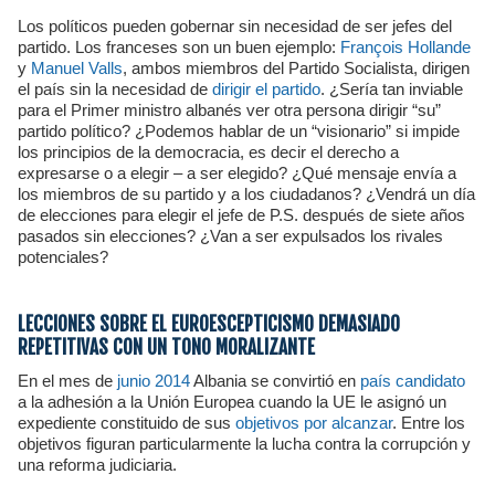
Los políticos pueden gobernar sin necesidad de ser jefes del
partido. Los franceses son un buen ejemplo:
François Hollande
y
Manuel Valls
, ambos miembros del Partido Socialista, dirigen
el país sin la necesidad de
dirigir el partido
. ¿Sería tan inviable
para el Primer ministro albanés ver otra persona dirigir “su”
partido político? ¿Podemos hablar de un “visionario” si impide
los principios de la democracia, es decir el derecho a
expresarse o a elegir – a ser elegido? ¿Qué mensaje envía a
los miembros de su partido y a los ciudadanos? ¿Vendrá un día
de elecciones para elegir el jefe de P.S. después de siete años
pasados sin elecciones? ¿Van a ser expulsados los rivales
potenciales?
LECCIONES SOBRE EL EUROESCEPTICISMO DEMASIADO
REPETITIVAS CON UN TONO MORALIZANTE
En el mes de
junio 2014
Albania se convirtió en
país candidato
a la adhesión a la Unión Europea cuando la UE le asignó un
expediente constituido de sus
objetivos por alcanzar
. Entre los
objetivos figuran particularmente la lucha contra la corrupción y
una reforma judiciaria.