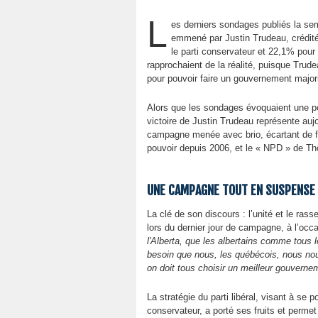
L
es derniers sondages publiés la sema
emmené par Justin Trudeau, crédit
le parti conservateur et 22,1% pou
rapprochaient de la réalité, puisque Tru
pour pouvoir faire un gouvernement majori
Alors que les sondages évoquaient une pos
victoire de Justin Trudeau représente auj
campagne menée avec brio, écartant de fa
pouvoir depuis 2006, et le « NPD » de T
UNE CAMPAGNE TOUT EN SUSPENSE
La clé de son discours : l’unité et le ra
lors du dernier jour de campagne, à l’o
l'Alberta, que les albertains comme tous
besoin que nous, les québécois, nous nou
on doit tous choisir un meilleur gouverne
La stratégie du parti libéral, visant à se p
conservateur, a porté ses fruits et permet