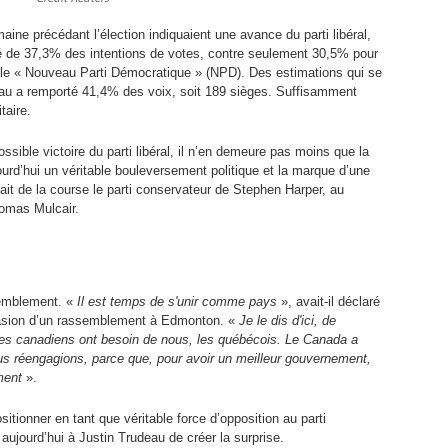
ine précédant l’élection indiquaient une avance du parti libéral,
é de 37,3% des intentions de votes, contre seulement 30,5% pour
r le « Nouveau Parti Démocratique » (NPD). Des estimations qui se
deau a remporté 41,4% des voix, soit 189 sièges. Suffisamment
taire.
sible victoire du parti libéral, il n’en demeure pas moins que la
ourd’hui un véritable bouleversement politique et la marque d’une
it de la course le parti conservateur de Stephen Harper, au
homas Mulcair.
ssemblement. «
Il est temps de s'unir comme pays
», avait-il déclaré
ccasion d’un rassemblement à Edmonton. «
Je le dis d'ici, de
 les canadiens ont besoin de nous, les québécois. Le Canada a
s réengagions, parce que, pour avoir un meilleur gouvernement,
ment
».
ositionner en tant que véritable force d’opposition au parti
 aujourd’hui à Justin Trudeau de créer la surprise.