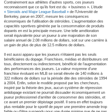
Contrairement aux athlètes d’autres sports, ces joueurs
reconnaissent que ce qu'ils font est du « business ». L’étude
« Steroids and Major League Baseball »
de l’Université de
Berkeley, parue en 2007, mesure les conséquences
économiques de l’utilisation de stéroïdes. L’augmentation des
capacités sportives générée par la consommation de produits
dopants en est la principale mesure. Une telle amélioration
serait équivalente pour un joueur à une majoration de son
salaire annuel de 2.08 millions de dollars, soit sur une carrière à
un gain de plus de plus de 12.5 millions de dollars.
Il est aussi apparu que les joueurs n’étaient pas les seuls
bénéficiaires du dopage. Franchises, médias et distributeurs ont
tous, directement ou indirectement, bénéficié de l’augmentation
des performances des joueurs. La valeur moyenne d’une
franchise évoluant en MLB se serait élevée de 140 millions à
322 millions de dollars sur la période dite des stéroïdes de 1994
à 2004. Enfin, selon le modèle proposé par les chercheurs,
inspiré par la théorie des jeux, aucun système de répression
antidopage existant ne pourrait dissuader économiquement un
joueur professionnel d’arrêter de consommer des stéroïdes, et
ce avant un premier dépistage positif. Il sera en effet toujours
plus rentable pour le sportif de payer une première amende trop
faible ou d’être suspendu pour une durée minime que de ne pas