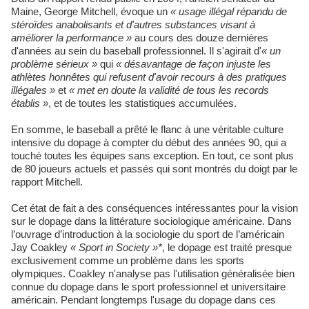
Maine, George Mitchell, évoque un
« usage illégal répandu de
stéroïdes anabolisants et d'autres substances visant à
améliorer la performance »
au cours des douze dernières
d'années au sein du baseball professionnel. Il s'agirait d'
« un
problème sérieux »
qui
« désavantage de façon injuste les
athlètes honnêtes qui refusent d'avoir recours à des pratiques
illégales »
et
« met en doute la validité de tous les records
établis »
, et de toutes les statistiques accumulées.
En somme, le baseball a prêté le flanc à une véritable culture
intensive du dopage à compter du début des années 90, qui a
touché toutes les équipes sans exception. En tout, ce sont plus
de 80 joueurs actuels et passés qui sont montrés du doigt par le
rapport Mitchell.
Cet état de fait a des conséquences intéressantes pour la vision
sur le dopage dans la littérature sociologique américaine. Dans
l’ouvrage d’introduction à la sociologie du sport de l’américain
Jay Coakley
« Sport in Society »*
, le dopage est traité presque
exclusivement comme un problème dans les sports
olympiques. Coakley n'analyse pas l'utilisation généralisée bien
connue du dopage dans le sport professionnel et universitaire
américain. Pendant longtemps l'usage du dopage dans ces