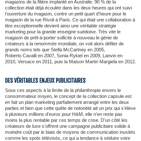
magasins de la filière implanté en Australie. 90 % de la
collection était déjà écoulée dans les deux heures qui ont suivi
l'ouverture du magasin, contre un petit quart d'heure pour le
magasin de la rue Rivoli à Paris. Ce qui était une collaboration à
titre exceptionnelle devient ainsi une véritable stratégie
marketing pour la grande enseigne suédoise. Très vite le
magasin de prêt-à-porter sollicite à nouveau le génie de
créateurs à la renommée mondiale, on voit alors défiler de
grands noms tels que Stella McCartney en 2005,
Roberto Cavalli en 2007, Sonia Rykiel en 2009, Lanvin en
2010, Versace en 2011, puis la Maison Martin Margiela en 2012.
DES VÉRITABLES ENJEUX PUBLICITAIRES
Sous ces aspects à la limite de la philanthropie envers le
consommateur moyen, le concept de la collection capsule est
en fait un plan marketing parfaitement arrangé entre les deux
parties et bien que cette quête de notoriété ait un prix qui s'élève
à plusieurs millions d'euros pour H&M, elle n'en reste pas
moins la plus rentable par ces temps de crise. D'un côté les
créateurs de luxe s'offrent une campagne publicitaire solide à
moindre coût par le biais de moyens de communication inusités
comme les spots télévisés, ce qui a tendance à séduire voire