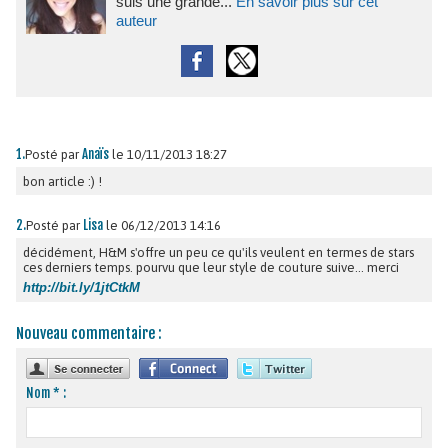
suis une grande...
En savoir plus sur cet
auteur
1.
Anaïs
Posté par
le 10/11/2013 18:27
bon article :) !
2.
Lisa
Posté par
le 06/12/2013 14:16
décidément, H&M s'offre un peu ce qu'ils veulent en termes de stars
ces derniers temps. pourvu que leur style de couture suive... merci
http://bit.ly/1jtCtkM
Nouveau commentaire :
Nom * :