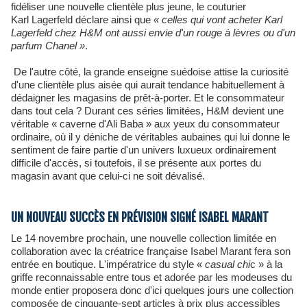
fidéliser une nouvelle clientèle plus jeune, le couturier
Karl Lagerfeld déclare ainsi que
« celles qui vont acheter Karl
Lagerfeld chez H&M ont aussi envie d'un rouge à lèvres ou d'un
parfum Chanel »
.
De l'autre côté, la grande enseigne suédoise attise la curiosité
d'une clientèle plus aisée qui aurait tendance habituellement à
dédaigner les magasins de prêt-à-porter. Et le consommateur
dans tout cela ? Durant ces séries limitées, H&M devient une
véritable « caverne d'Ali Baba » aux yeux du consommateur
ordinaire, où il y déniche de véritables aubaines qui lui donne le
sentiment de faire partie d'un univers luxueux ordinairement
difficile d'accès, si toutefois, il se présente aux portes du
magasin avant que celui-ci ne soit dévalisé.
UN NOUVEAU SUCCÈS EN PRÉVISION SIGNÉ ISABEL MARANT
Le 14 novembre prochain, une nouvelle collection limitée en
collaboration avec la créatrice française Isabel Marant fera son
entrée en boutique. L'impératrice du style «
casual chi
c » à la
griffe reconnaissable entre tous et adorée par les modeuses du
monde entier proposera donc d'ici quelques jours une collection
composée de cinquante-sept articles à prix plus accessibles