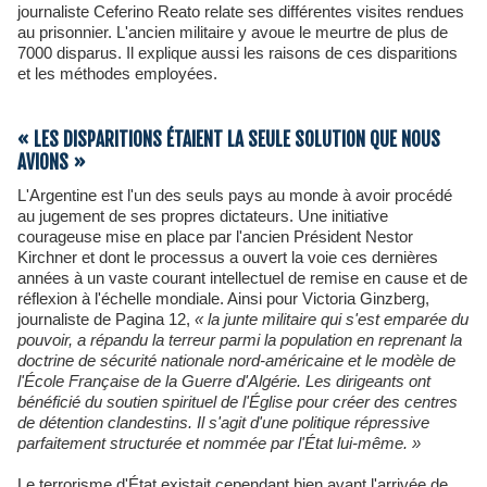
journaliste Ceferino Reato relate ses différentes visites rendues
au prisonnier. L'ancien militaire y avoue le meurtre de plus de
7000 disparus. Il explique aussi les raisons de ces disparitions
et les méthodes employées.
« LES DISPARITIONS ÉTAIENT LA SEULE SOLUTION QUE NOUS
AVIONS »
L'Argentine est l'un des seuls pays au monde à avoir procédé
au jugement de ses propres dictateurs. Une initiative
courageuse mise en place par l'ancien Président Nestor
Kirchner et dont le processus a ouvert la voie ces dernières
années à un vaste courant intellectuel de remise en cause et de
réflexion à l'échelle mondiale. Ainsi pour Victoria Ginzberg,
journaliste de Pagina 12,
« la junte militaire qui s'est emparée du
pouvoir, a répandu la terreur parmi la population en reprenant la
doctrine de sécurité nationale nord-américaine et le modèle de
l'École Française de la Guerre d'Algérie. Les dirigeants ont
bénéficié du soutien spirituel de l'Église pour créer des centres
de détention clandestins. Il s'agit d'une politique répressive
parfaitement structurée et nommée par l'État lui-même. »
Le terrorisme d'État existait cependant bien avant l'arrivée de