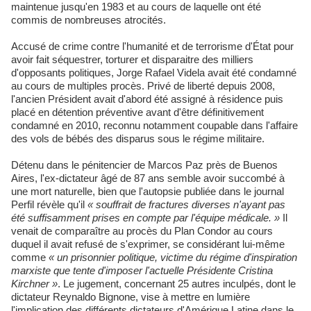
maintenue jusqu'en 1983 et au cours de laquelle ont été
commis de nombreuses atrocités.
Accusé de crime contre l'humanité et de terrorisme d'État pour
avoir fait séquestrer, torturer et disparaitre des milliers
d'opposants politiques, Jorge Rafael Videla avait été condamné
au cours de multiples procès. Privé de liberté depuis 2008,
l'ancien Président avait d'abord été assigné à résidence puis
placé en détention préventive avant d'être définitivement
condamné en 2010, reconnu notamment coupable dans l'affaire
des vols de bébés des disparus sous le régime militaire.
Détenu dans le pénitencier de Marcos Paz près de Buenos
Aires, l'ex-dictateur âgé de 87 ans semble avoir succombé à
une mort naturelle, bien que l'autopsie publiée dans le journal
Perfil révèle qu'il
« souffrait de fractures diverses n'ayant pas
été suffisamment prises en compte par l'équipe médicale. »
Il
venait de comparaître au procès du Plan Condor au cours
duquel il avait refusé de s'exprimer, se considérant lui-même
comme
« un prisonnier politique, victime du régime d'inspiration
marxiste que tente d'imposer l'actuelle Présidente Cristina
Kirchner »
. Le jugement, concernant 25 autres inculpés, dont le
dictateur Reynaldo Bignone, vise à mettre en lumière
l'implication des différents dictateurs d'Amérique Latine dans le