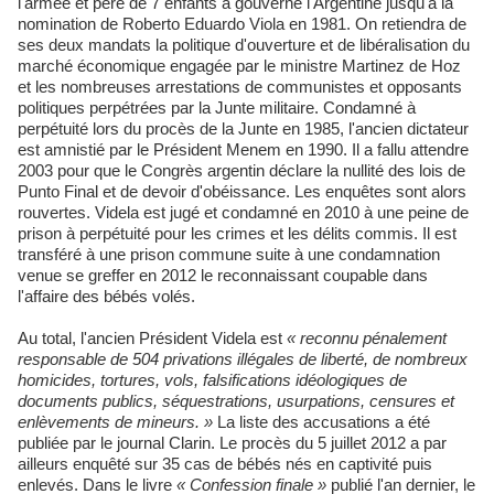
l'armée et père de 7 enfants a gouverné l'Argentine jusqu'à la
nomination de Roberto Eduardo Viola en 1981. On retiendra de
ses deux mandats la politique d'ouverture et de libéralisation du
marché économique engagée par le ministre Martinez de Hoz
et les nombreuses arrestations de communistes et opposants
politiques perpétrées par la Junte militaire. Condamné à
perpétuité lors du procès de la Junte en 1985, l'ancien dictateur
est amnistié par le Président Menem en 1990. Il a fallu attendre
2003 pour que le Congrès argentin déclare la nullité des lois de
Punto Final et de devoir d'obéissance. Les enquêtes sont alors
rouvertes. Videla est jugé et condamné en 2010 à une peine de
prison à perpétuité pour les crimes et les délits commis. Il est
transféré à une prison commune suite à une condamnation
venue se greffer en 2012 le reconnaissant coupable dans
l'affaire des bébés volés.
Au total, l'ancien Président Videla est
« reconnu pénalement
responsable de 504 privations illégales de liberté, de nombreux
homicides, tortures, vols, falsifications idéologiques de
documents publics, séquestrations, usurpations, censures et
enlèvements de mineurs. »
La liste des accusations a été
publiée par le journal Clarin. Le procès du 5 juillet 2012 a par
ailleurs enquêté sur 35 cas de bébés nés en captivité puis
enlevés. Dans le livre
« Confession finale »
publié l'an dernier, le