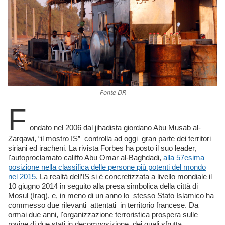
Fonte DR
F
ondato nel 2006 dal jihadista giordano Abu Musab al-
Zarqawi, “il mostro IS” controlla ad oggi gran parte dei territori
siriani ed iracheni. La rivista Forbes ha posto il suo leader,
l'autoproclamato califfo Abu Omar al-Baghdadi,
alla 57esima
posizione nella classifica delle persone più potenti del mondo
nel 2015
. La realtà dell’IS si è concretizzata a livello mondiale il
10 giugno 2014 in seguito alla presa simbolica della città di
Mosul (Iraq), e, in meno di un anno lo stesso Stato Islamico ha
commesso due rilevanti attentati in territorio francese. Da
ormai due anni, l'organizzazione terroristica prospera sulle
rovine di due stati in decomposizione, dei quali sfrutta