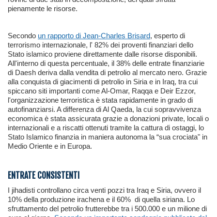
pienamente le risorse.
Secondo
un rapporto di Jean-Charles Brisard
, esperto di
terrorismo internazionale, l' 82% dei proventi finanziari dello
Stato islamico proviene direttamente dalle risorse disponibili.
All'interno di questa percentuale, il 38% delle entrate finanziarie
di Daesh deriva dalla vendita di petrolio al mercato nero. Grazie
alla conquista di giacimenti di petrolio in Siria e in Iraq, tra cui
spiccano siti importanti come Al-Omar, Raqqa e Deir Ezzor,
l'organizzazione terroristica è stata rapidamente in grado di
autofinanziarsi. A differenza di Al Qaeda, la cui sopravvivenza
economica è stata assicurata grazie a donazioni private, locali o
internazionali e a riscatti ottenuti tramite la cattura di ostaggi, lo
Stato Islamico finanzia in maniera autonoma la “sua crociata" in
Medio Oriente e in Europa.
ENTRATE CONSISTENTI
I jihadisti controllano circa venti pozzi tra Iraq e Siria, ovvero il
10% della produzione irachena e il 60% di quella siriana. Lo
sfruttamento del petrolio frutterebbe tra i 500.000 e un milione di