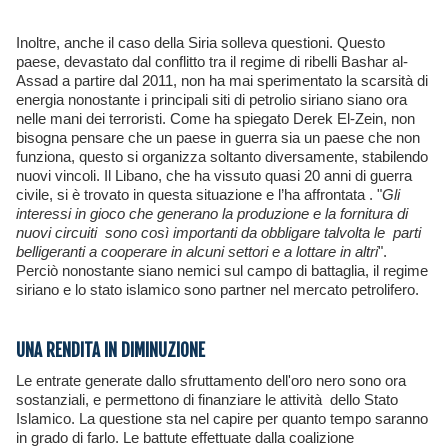
Inoltre, anche il caso della Siria solleva questioni. Questo
paese, devastato dal conflitto tra il regime di ribelli Bashar al-
Assad a partire dal 2011, non ha mai sperimentato la scarsità di
energia nonostante i principali siti di petrolio siriano siano ora
nelle mani dei terroristi. Come ha spiegato Derek El-Zein, non
bisogna pensare che un paese in guerra sia un paese che non
funziona, questo si organizza soltanto diversamente, stabilendo
nuovi vincoli. Il Libano, che ha vissuto quasi 20 anni di guerra
civile, si è trovato in questa situazione e l’ha affrontata . "
Gli
interessi in gioco che generano la produzione e la fornitura di
nuovi circuiti sono così importanti da obbligare talvolta le parti
belligeranti a cooperare in alcuni settori e a lottare in altri
".
Perciò nonostante siano nemici sul campo di battaglia, il regime
siriano e lo stato islamico sono partner nel mercato petrolifero.
UNA RENDITA IN DIMINUZIONE
Le entrate generate dallo sfruttamento dell'oro nero sono ora
sostanziali, e permettono di finanziare le attività dello Stato
Islamico. La questione sta nel capire per quanto tempo saranno
in grado di farlo. Le battute effettuate dalla coalizione