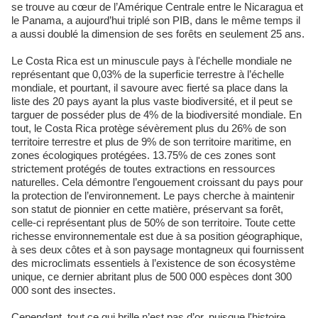
se trouve au cœur de l’Amérique Centrale entre le Nicaragua et
le Panama, a aujourd’hui triplé son PIB, dans le même temps il
a aussi doublé la dimension de ses forêts en seulement 25 ans.
Le Costa Rica est un minuscule pays à l'échelle mondiale ne
représentant que 0,03% de la superficie terrestre à l’échelle
mondiale, et pourtant, il savoure avec fierté sa place dans la
liste des 20 pays ayant la plus vaste biodiversité, et il peut se
targuer de posséder plus de 4% de la biodiversité mondiale. En
tout, le Costa Rica protège sévèrement plus du 26% de son
territoire terrestre et plus de 9% de son territoire maritime, en
zones écologiques protégées. 13.75% de ces zones sont
strictement protégés de toutes extractions en ressources
naturelles. Cela démontre l’engouement croissant du pays pour
la protection de l’environnement. Le pays cherche à maintenir
son statut de pionnier en cette matière, préservant sa forêt,
celle-ci représentant plus de 50% de son territoire. Toute cette
richesse environnementale est due à sa position géographique,
à ses deux côtes et à son paysage montagneux qui fournissent
des microclimats essentiels à l’existence de son écosystème
unique, ce dernier abritant plus de 500 000 espèces dont 300
000 sont des insectes.
Cependant, tout ce qui brille n’est pas d’or, puisque l'histoire