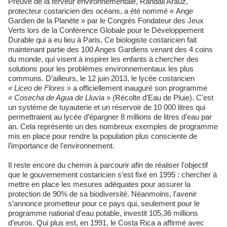
Preuve de la ferveur environnementale, Randall Arauz,
protecteur costaricien des océans, a été nommé « Ange
Gardien de la Planète » par le Congrès Fondateur des Jeux
Verts lors de la Conférence Globale pour le Développement
Durable qui a eu lieu à Paris. Ce biologiste costaricien fait
maintenant partie des 100 Anges Gardiens venant des 4 coins
du monde, qui visent à inspirer les enfants à chercher des
solutions pour les problèmes environnementaux les plus
communs. D’ailleurs, le 12 juin 2013, le lycée costaricien
« Liceo de Flores »
a officiellement inauguré son programme
« Cosecha de Agua de Lluvia »
(Récolte d’Eau de Pluie). C’est
un système de tuyauterie et un réservoir de 10 000 litres qui
permettraient au lycée d’épargner 8 millions de litres d’eau par
an. Cela représente un des nombreux exemples de programme
mis en place pour rendre la population plus consciente de
l’importance de l’environnement.
Il reste encore du chemin à parcourir afin de réaliser l’objectif
que le gouvernement costaricien s’est fixé en 1995 : chercher à
mettre en place les mesures adéquates pour assurer la
protection de 90% de sa biodiversité. Néanmoins, l’avenir
s’annonce prometteur pour ce pays qui, seulement pour le
programme national d’eau potable, investit 105,36 millions
d’euros. Qui plus est, en 1991, le Costa Rica a affirmé avec