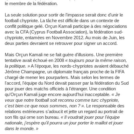
le membre de la fédération.
La seule solution pour sortir de l'impasse serait donc d'unir le
football chypriote. La tâche est difficile dans un contexte de
conflit politique gelé. Orçun Kamali participe à des négociations
avec la CFA (Cyprus Football Association), la fédération sud-
chypriote, entamées en Novembre 2012. Au mois de Juin, les
deux parties devraient se retrouver pour signer un accord.
Mais Orçun Kamali ne se fait guère d'illusions. Une première
tentative avait échoué en 2008
« toujours pour la même raison,
la politique. »
A l'époque, les nords-chypriotes avaient débauché
Jérôme Champagne, un diplomate français proche de la FIFA
chargé de mener les pourparlers. Mais selon les termes de
l'accord, l'équipe du Nord devait passer par la fédération du Sud
pour jouer des matchs officiels à l'étranger. Une condition
qu'Orçun Kamali juge encore aujourd'hui inacceptable.
« Je
veux que notre football soit reconnu comme turc chypriote,
c'est bien ce que nous sommes, non ? ».
Le responsable des
relations extérieures s'adoucit et jette un regard au portrait de
son fils qui orne son bureau.
« Il voudrait jouer pour l'équipe
nationale, j'espère qu'il pourra un jour porter le maillot et jouer
dans le monde. »