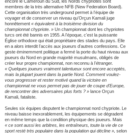
encore le Cameroun du Sud, les Nords chypriotes sont
membres de la très alternative NFB (New Federation Board).
Cette organisation très underground permet à l'équipe de
voyager et de conserver un niveau qu'Orçun Kamali juge
honnêtement
« équivalent à la troisième division du
championnat chypriote. »
Un championnat dont les chypriotes
turcs ont été bannis en 1955. A l'époque, c'est la puissante
Église orthodoxe qui était propriétaire des stades du pays. Elle
en a alors interdit l'accès aux joueurs d'autres confessions. Ce
geste éminemment politique a fermé la porte du haut niveau aux
joueurs du Nord en grande majorité musulmans, obligés de
créer leur propre championnat, non reconnu à l'étranger.
« Quelques joueurs vraiment talentueux sont encore acceptés,
mais la plupart jouent dans la partie Nord. Comment voulez-
vous progresser et rester motivé quand la victoire en
championnat ne vous permet pas de jouer de coupe d'Europe,
de rencontrer des adversaires plus forts ? »
lance Orçun
Kamali, fataliste.
Seules six équipes disputent le championnat nord chypriote. Le
niveau baisse inexorablement, les équipements se dégradent
en même temps que la condition physique des joueurs. Mais
« ce sont aussi les arbitres, les entraîneurs, toute la vie de ce
sport resté très populaire dans la population qui décline »,
selon