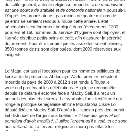
du calife général, autorité religieuse mouride.
« ​
Le mouridisme
est une source de stabilité et de concorde nationale
»
poursuit-il.
D’après les organisateurs, pas moins de quatre millions de
pèlerins se seraient rendus à Touba cette année. L'état
sénégalais s'est fortement impliqué dans l'événement. 1300
policiers et 160 hommes du service d'hygiène sont déployés, et
l'armée distribue petits pains et café, afin d'assurer la sérénité
du moment. Pour être certain que les assiettes soient pleines,
3500 tonnes de riz sont distribuées, dont 2000 réservées aux
indigents.
Le Magal est aussi l'occasion pour les hommes politiques de
faire acte de présence. Abdoulaye Wade, premier président
mouride du pays de 2000 à 2012 s'est rendu à Touba le
weekend précédant les célébrations. En pleine reconquête
depuis sa défaite électorale face à Macky Sall, il a reçu un
accueil des plus chaleureux. Le symbole d’un clientélisme qui
ronge la politique sénégalaise affirme Moustapha Cisse Lo,
député fidèle a Macky Sall. D’après lui, l’ancien président aurait
fait distribuer de l’argent aux fidèles : « ​
Il loue des gens et fait
semblant d'avoir mobilisé. Il utilise l'argent qu'il a volé, et ce sont
des milliards
». La ferveur religieuse n'aura pas effacé les