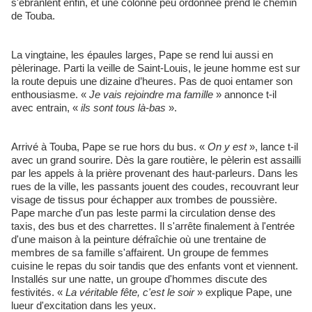
s'ébranlent enfin, et une colonne peu ordonnée prend le chemin
de Touba.
La vingtaine, les épaules larges, Pape se rend lui aussi en
pèlerinage. Parti la veille de Saint-Louis, le jeune homme est sur
la route depuis une dizaine d’heures. Pas de quoi entamer son
enthousiasme. «
Je vais rejoindre ma famille
» annonce t-il
avec entrain, «
​ils sont tous là-bas
».
Arrivé à Touba, Pape se rue hors du bus. «
On y est
», lance t-il
avec un grand sourire. Dès la gare routière, le pèlerin est assailli
par les appels à la prière provenant des haut-parleurs. Dans les
rues de la ville, les passants jouent des coudes, recouvrant leur
visage de tissus pour échapper aux trombes de poussière.
Pape marche d'un pas leste parmi la circulation dense des
taxis, des bus et des charrettes. Il s'arrête finalement à l'entrée
d'une maison à la peinture défraîchie où une trentaine de
membres de sa famille s'affairent. Un groupe de femmes
cuisine le repas du soir tandis que des enfants vont et viennent.
Installés sur une natte, un groupe d'hommes discute des
festivités. «
​La véritable fête, c'est le soir
» explique Pape, une
lueur d'excitation dans les yeux.