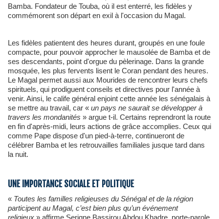
Bamba. Fondateur de Touba, où il est enterré, les fidèles y
commémorent son départ en exil à l'occasion du Magal.
Les fidèles patientent des heures durant, groupés en une foule
compacte, pour pouvoir approcher le mausolée de Bamba et de
ses descendants, point d'orgue du pèlerinage. Dans la grande
mosquée, les plus fervents lisent le Coran pendant des heures.
Le Magal permet aussi aux Mourides de rencontrer leurs chefs
spirituels, qui prodiguent conseils et directives pour l'année à
venir. Ainsi, le calife général enjoint cette année les sénégalais à
se mettre au travail, car «
un pays ne saurait se développer à
travers les mondanités
» argue t-il. Certains reprendront la route
en fin d'après-midi, leurs actions de grâce accomplies. Ceux qui
comme Pape dispose d'un pied-à-terre, continueront de
célébrer Bamba et les retrouvailles familiales jusque tard dans
la nuit.
UNE IMPORTANCE SOCIALE ET POLITIQUE
«
Toutes les familles religieuses du Sénégal et de la région
participent au Magal, c’est bien plus qu’un événement
religieux
» affirme Serigne Bassirou Abdou Khadre, porte-parole