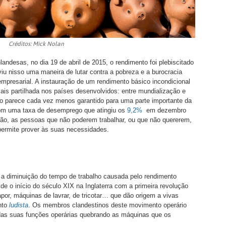
Créditos: Mick Nolan
nlandesas, no dia 19 de abril de 2015, o rendimento foi plebiscitado
iu nisso uma maneira de lutar contra a pobreza e a burocracia
empresarial. A instauração de um rendimento básico incondicional
s partilhada nos países desenvolvidos: entre mundialização e
o parece cada vez menos garantido para uma parte importante da
com uma taxa de desemprego que atingiu os
9,2%
em dezembro
ão, as pessoas que não poderem trabalhar, ou que não quererem,
ermite prover às suas necessidades.
e a diminuição do tempo de trabalho causada pelo rendimento
e o início do século XIX na Inglaterra com a primeira revolução
por, máquinas de lavrar, de tricotar… que dão origem a vivas
nto
ludista
. Os membros clandestinos deste movimento operário
das suas funções operárias quebrando as máquinas que os