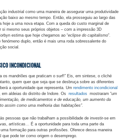
ação industrial como uma maneira de assegurar uma produtividade
ração baixo ao mesmo tempo. Então, ela prosseguiu ao largo das
ga hoje a uma nova etapa. Com a queda do custo marginal de
por si mesmo seus próprios objetos – com a impressão 3D
rbyn estima que hoje chegamos ao “
eclipse do capitalismo
”.
te fenómeno duplo, então é mais uma roda sobressalente do
ção social.
ICO INCONDICIONAL
a os mandriões que praticam o surf!” Eis, em sintese, o cliché
ntanto, quem quer que seja que se desbruça sobre as diferentes
berá a oportunidade que representa. Um
rendimento incondicional
 em aldeias do distrito de Indore. Os
resultados
mostraram “
um
alimentação, de medicamentos e de educação, um aumento da
to assim como uma melhoria das habitações”.
às pessoas que não trabalham a possibilidade de investir-se em
ivas, artísticas… É a oportunidade para toda uma parte da
r uma formação para outras profissões. Oferece dessa maneira
al que pode ter como origem o desemprego.