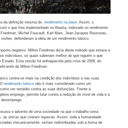
s, a da definição mesma do
rendimento na base
. Assim, o
 com o que fora implementado no Alaska, indexado no rendimento
on Friedman, Michel Foucault, Karl Marx, Jean-Jacques Rousseau…
s visões, defenderam a idéia de um rendimento básico.
 imposto negativo. Milton Friedman dizía deste método que estava a
os indivíduos, os quais saberiam melhor do que niguém o que
o Estado. Esta versão foi enfraquecida pela crise de 2008, do
ficiente de Milton Friedman.
sico centra-se mais na condição dos indivíduos e nas suas
. O
rendimento básico
não é mais considerado como um
 como um remédio contra as suas disfunções. Frente à
pleno emprego, permite lutar contra a redução do nível de vida e a
lo desemprego.
evocava o advento de uma sociedade na que o trabalho sería
, as únicas que criaram riquezas. Assim, toda a humanidade
, criadas mecanicamente, seríam redistribuidas sob a forma de