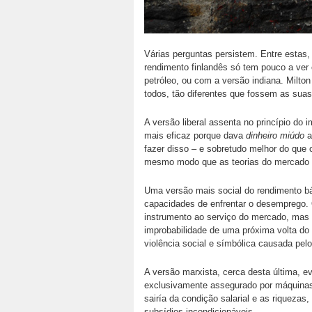
Várias perguntas persistem. Entre esta
rendimento finlandês só tem pouco a ver
petróleo, ou com a versão indiana. Milt
todos, tão diferentes que fossem as sua
A versão liberal assenta no princípio do
mais eficaz porque dava
dinheiro miúdo
a
fazer disso – e sobretudo melhor do que 
mesmo modo que as teorias do mercado e
Uma versão mais social do rendimento bá
capacidades de enfrentar o desemprego
instrumento ao serviço do mercado, mas
improbabilidade de uma próxima volta do 
violência social e símbólica causada pe
A versão marxista, cerca desta última, 
exclusivamente assegurado por máquinas
sairía da condição salarial e as riquezas
subsídios incondicionáveis.