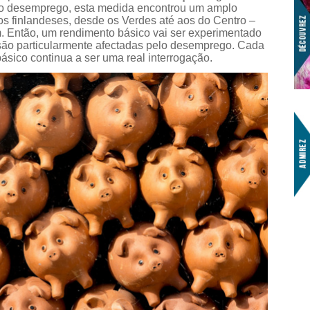
lo desemprego, esta medida encontrou um amplo
cos finlandeses, desde os Verdes até aos do Centro –
. Então, um rendimento básico vai ser experimentado
são particularmente afectadas pelo desemprego. Cada
ásico continua a ser uma real interrogação.