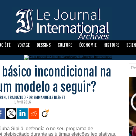
OCIÉTÉ
VOYAGE
DESSINS
CULTURE
ÉCONOMIE
HISTOIRE
SCIE
básico incondicional na
 um modelo a seguir?
REN, TRADUZIDO POR EMMANUELLE BLÉNET
1 Avril 2016
 Juhä Sipilä, defendía-o no seu programa de
 plebiscitado durante as últimas eleições legislativas.