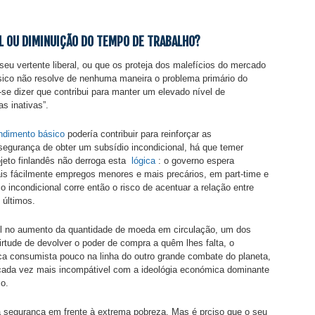
L OU DIMINUIÇÃO DO TEMPO DE TRABALHO?
seu vertente liberal, ou que os proteja dos malefícios do mercado
sico não resolve de nenhuma maneira o problema primário do
-se dizer que contribui para manter um elevado nível de
s inativas”.
ndimento básico
podería contribuir para reinforçar as
gurança de obter um subsídio incondicional, há que temer
ojeto finlandês não derroga esta
lógica
: o governo espera
ais fácilmente empregos menores e mais precários, em part-time e
ncondicional corre então o risco de acentuar a relação entre
 últimos.
l no aumento da quantidade de moeda em circulação, um dos
irtude de devolver o poder de compra a quêm lhes falta, o
ca consumista pouco na linha do outro grande combate do planeta,
cada vez mais incompátivel com a ideológia económica dominante
o.
a segurança em frente à extrema pobreza. Mas é prciso que o seu