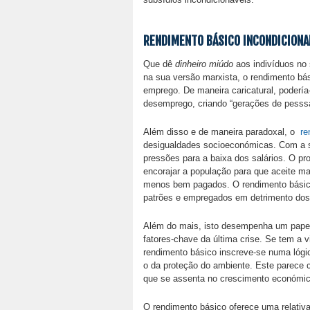
RENDIMENTO BÁSICO INCONDICIONA
Que dê
dinheiro miúdo
aos indivíduos no 
na sua versão marxista, o rendimento bá
emprego. De maneira caricatural, podería
desemprego, criando “gerações de pesssa
Além disso e de maneira paradoxal, o
re
desigualdades socioeconómicas. Com a se
pressões para a baixa dos salários. O pr
encorajar a população para que aceite m
menos bem pagados. O rendimento básico i
patrões e empregados em detrimento dos
Além do mais, isto desempenha um pape
fatores-chave da última crise. Se tem a v
rendimento básico inscreve-se numa lógi
o da proteção do ambiente. Este parece 
que se assenta no crescimento económic
O rendimento básico oferece uma relativ