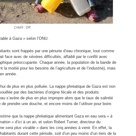
Crédit : DR
otable à Gaza »
selon l’ONU.
bitants sont frappés par une pénurie d’eau chronique, tout comme
it face avec de sévères difficultés, affaibli par le conflit avec
raphique préoccupante. Chaque année, la population de la bande de
 la moitié pour les besoins de l’agriculture et de l’industrie), mais
 en année.
’hui de plus en plus polluée. La nappe phréatique de Gaza est non
uillée par des bactéries d’origine fécale et des produits
u s’avère de plus en plus impropre alors que le taux de salinité
le de prendre une douche, et encore moins de l’utiliser pour boire.
time que la nappe phréatique alimentant Gaza en eau sera
« à
mation »
d’ici à un an, et selon Robert Turner, directeur du
 ne sera plus vivable »
dans les cinq années à venir. En effet, la
abitants durant cette période, soit d’un peu moins d’un tiers de la