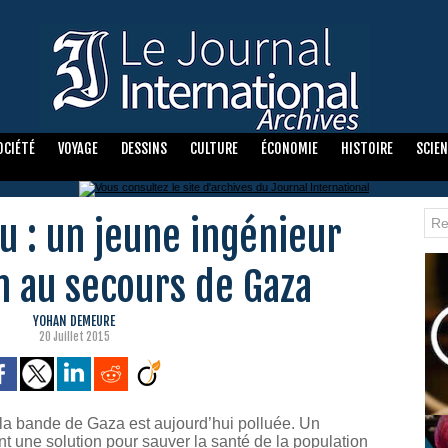
OCIÉTÉ
VOYAGE
DESSINS
CULTURE
ÉCONOMIE
HISTOIRE
SCIE
u : un jeune ingénieur
n au secours de Gaza
YOHAN DEMEURE
20 Juillet 2015
la bande de Gaza est aujourd’hui polluée. Un
nt une solution pour sauver la santé de la population