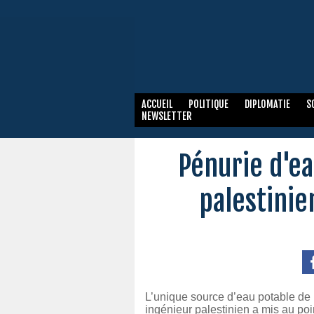
ACCUEIL
POLITIQUE
DIPLOMATIE
S
NEWSLETTER
Pénurie d'ea
palestinie
L’unique source d’eau potable de 
ingénieur palestinien a mis au poi