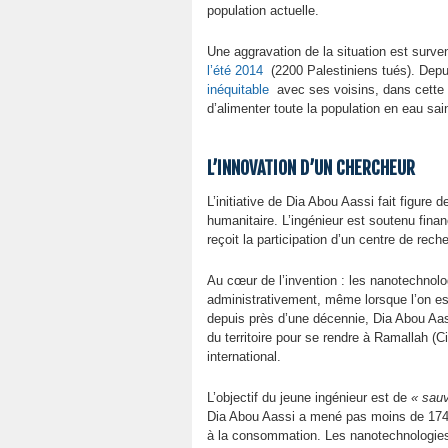
population actuelle.
Une aggravation de la situation est surve
l’été 2014
(2200 Palestiniens tués). Dep
inéquitable
avec ses voisins, dans cette 
d’alimenter toute la population en eau sai
L’INNOVATION D’UN CHERCHEUR
L’initiative de Dia Abou Aassi fait figure
humanitaire. L’ingénieur est soutenu finan
reçoit la participation d’un centre de rec
Au cœur de l’invention : les nanotechnolo
administrativement, même lorsque l’on est 
depuis près d’une décennie, Dia Abou Aass
du territoire pour se rendre à Ramallah (C
international.
L’objectif du jeune ingénieur est de
« sau
Dia Abou Aassi a mené pas moins de 174 e
à la consommation. Les nanotechnologies p