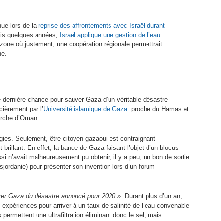
nue lors de la
reprise des affrontements avec Israël durant
uis quelques années,
Israël applique une gestion de l’eau
zone où justement, une coopération régionale permettrait
ne.
 de dernière chance pour sauver Gaza d’un véritable désastre
cièrement par l’
Université islamique de Gaza
proche du Hamas et
herche d’Oman.
gies. Seulement, être citoyen gazaoui est contraignant
brillant. En effet, la bande de Gaza faisant l’objet d’un blocus
i n’avait malheureusement pu obtenir, il y a peu, un bon de sortie
isjordanie) pour présenter son invention lors d’un forum
ver Gaza du désastre annoncé pour 2020 »
. Durant plus d’un an,
xpériences pour arriver à un taux de salinité de l’eau convenable
ermettent une ultrafiltration éliminant donc le sel, mais