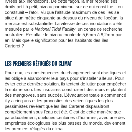
livrées aux inondations. De cette façon, la mer reprend ses
droits petit à petit, niveau par niveau, sur ce qui constitue – ou
constituait – l’atoll. Vu que l'altitude maximum de ces îles se
situe à un mètre cinquante au-dessus du niveau de l'océan, la
menace est substantielle. La vitesse de ces inondations a été
mesurée par le
National Tidal Facility
, un centre de recherche
australien. Résultat : le niveau monte de 5,6mm à 8,2mm par
an. Mais quelle signification pour les habitants des îles
Carteret ?
LES PREMIERS RÉFUGIÉS DU CLIMAT
Pour eux, les conséquences du changement sont drastiques et
les oblige à abandonner leur pays pour s’installer ailleurs. Pour
éviter cette dernière solution, ils tentent de lutter pour empêcher
la submersion. Les insulaires construisent des murs et plantent
des mangroves, sans succès. L’évacuation totale a commencé
il y a cinq ans et les pronostics des scientifiques les plus
pessimistes révèlent que les îles Carteret disparaîtront
complètement sous l’eau cet été. C’est de cette manière que
paradoxalement, quelques centaines d’hommes, avec une des
empreintes écologiques les plus basses du monde, deviennent
les premiers réfugiés du climat.