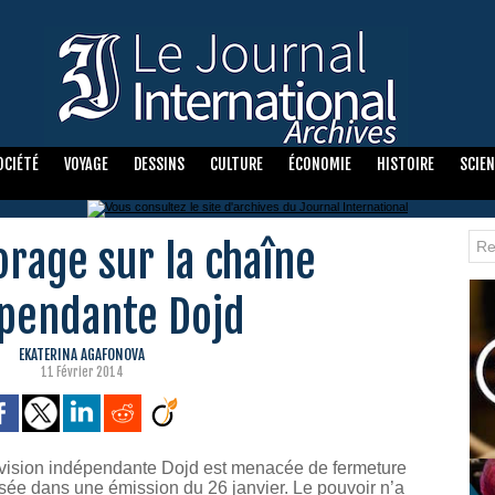
OCIÉTÉ
VOYAGE
DESSINS
CULTURE
ÉCONOMIE
HISTOIRE
SCIE
orage sur la chaîne
pendante Dojd
EKATERINA AGAFONOVA
11 Février 2014
évision indépendante Dojd est menacée de fermeture
osée dans une émission du 26 janvier. Le pouvoir n’a