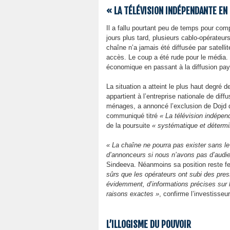
« LA TÉLÉVISION INDÉPENDANTE EN
Il a fallu pourtant peu de temps pour co
jours plus tard, plusieurs cablo-opérateur
chaîne n’a jamais été diffusée par satelli
accès. Le coup a été rude pour le média.
économique en passant à la diffusion paya
La situation a atteint le plus haut degré d
appartient à l’entreprise nationale de diff
ménages, a annoncé l’exclusion de Dojd de
communiqué titré
« La télévision indépe
de la poursuite
« systématique et déterm
« La chaîne ne pourra pas exister sans le
d’annonceurs si nous n’avons pas d’audie
Sindeeva. Néanmoins sa position reste fe
sûrs que les opérateurs ont subi des pre
évidemment, d’informations précises sur 
raisons exactes »
, confirme l’investisseu
L’ILLOGISME DU POUVOIR