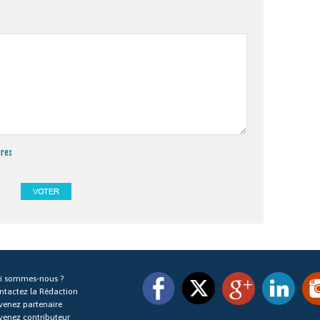
ires
i sommes-nous ?
ntactez la Rédaction
venez partenaire
venez contributeur