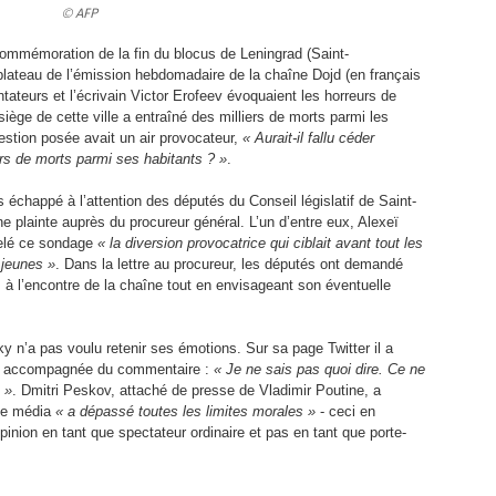
© AFP
 commémoration de la fin du blocus de Leningrad (Saint-
e plateau de l’émission hebdomadaire de la chaîne Dojd (en français
tateurs et l’écrivain Victor Erofeev évoquaient les horreurs de
siège de cette ville a entraîné des milliers de morts parmi les
uestion posée avait un air provocateur,
« Aurait-il fallu céder
ers de morts parmi ses habitants ? »
.
 échappé à l’attention des députés du Conseil législatif de Saint-
e plainte auprès du procureur général. L’un d’entre eux, Alexeï
elé ce sondage
« la diversion provocatrice qui ciblait avant tout les
 jeunes »
. Dans la lettre au procureur, les députés ont demandé
s à l’encontre de la chaîne tout en envisageant son éventuelle
y n’a pas voulu retenir ses émotions. Sur sa page Twitter il a
age accompagnée du commentaire :
« Je ne sais pas quoi dire. Ce ne
 »
. Dmitri Peskov, attaché de presse de Vladimir Poutine, a
 le média
« a dépassé toutes les limites morales »
- ceci en
pinion en tant que spectateur ordinaire et pas en tant que porte-