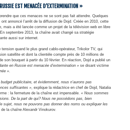
 RUSSIE EST MENACÉE D’EXTERMINATION »
mprendre que ces menaces ne se sont pas fait attendre. Quelques
s ont annoncé l’arrêt de la diffusion de Dojd. Créée en 2010, cette
te, mais a été lancée comme un projet de la télévision web en libre
 En septembre 2013, la chaîne avait changé sa stratégie
nte aussi sur internet.
e tension quand le plus grand cablo-opérateur, Trikolor TV, qui
usion satellite et dont la clientèle compte près de 10 millions de
 son bouquet à partir du 10 février. En réaction, Dojd a publié un
ndante en Russie est menacée d’extermination »
se disant victime
inée »
.
 budget publicitaire, et évidemment, nous n’aurons pas
nces suffisantes »
, explique la rédactrice en chef de Dojd, Natalia
rme : la fermeture de la chaîne est impensable.
« Nous sommes
ssions. De la part de qui? Nous ne possédons pas, bien
le sujet, nous ne pouvons pas donner des noms ou expliquer les
r de la chaîne Alexandr Vinokurov.