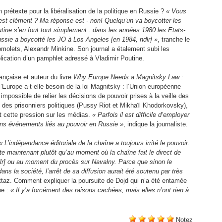
 prétexte pour la libéralisation de la politique en Russie ?
« Vous
st clément ? Ma réponse est - non! Quelqu’un va boycotter les
tine s’en fout tout simplement : dans les années 1980 les Etats-
ssie a boycotté les JO à Los Angeles [en 1984, ndlr] »
, tranche le
molets, Alexandr Minkine. Son journal a étalement subi les
ication d’un pamphlet adressé à Vladimir Poutine.
ançaise et auteur du livre
Why Europe Needs a Magnitsky Law :
’Europe a-t-elle besoin de la loi Magnitsky : l’Union européenne
t impossible de relier les décisions de pouvoir prises à la veille des
 des prisonniers politiques (Pussy Riot et Mikhaïl Khodorkovsky),
et cette pression sur les médias.
« Parfois il est difficile d’employer
ains événements liés au pouvoir en Russie »
, indique la journaliste.
« L’indépendance éditoriale de la chaîne a toujours irrité le pouvoir.
ite maintenant plutôt qu’au moment où la chaîne fait le direct de
lr] ou au moment du procès sur Navalny. Parce que sinon le
dans la société, l’arrêt de sa diffusion aurait été soutenu par très
ttaz. Comment expliquer la poursuite de Dojd qui n’a été entamée
he :
« Il y’a forcément des raisons cachées, mais elles n’ont rien à
Notez