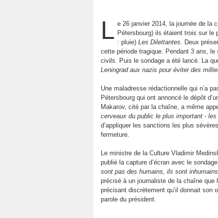
L
e 26 janvier 2014, la journée de la
Pétersbourg) ils étaient trois sur l
: pluie)
Les Dilettantes
. Deux présen
cette période tragique. Pendant 3 ans, le 
civils. Puis le sondage a été lancé. La q
Leningrad aux nazis pour éviter des milli
Une maladresse rédactionnelle qui n’a pas
Pétersbourg qui ont annoncé le dépôt d’un
Makarov, cité par la chaîne, a même app
cerveaux du public le plus important - les
d’appliquer les sanctions les plus sévère
fermeture.
Le ministre de la Culture Vladimir Medinsk
publié la capture d’écran avec le sond
sont pas des humains, ils sont inhumains
précisé à un journaliste de la chaîne que
précisant discrètement qu’il donnait son o
parole du président.