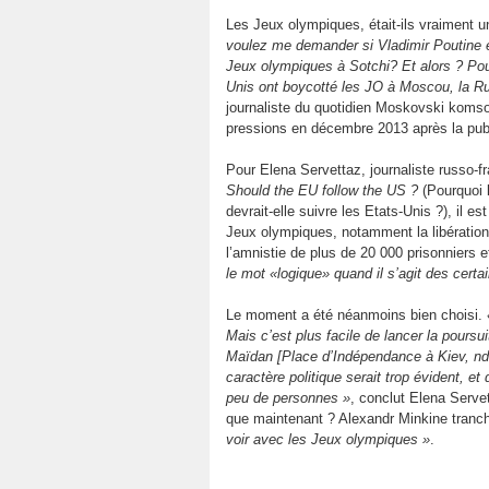
Les Jeux olympiques, était-ils vraiment un
voulez me demander si Vladimir Poutine e
Jeux olympiques à Sotchi? Et alors ? Pou
Unis ont boycotté les JO à Moscou, la Ru
journaliste du quotidien Moskovski komso
pressions en décembre 2013 après la publ
Pour Elena Servettaz, journaliste russo-fr
Should the EU follow the US ?
(Pourquoi l
devrait-elle suivre les Etats-Unis ?), il es
Jeux olympiques, notamment la libération
l’amnistie de plus de 20 000 prisonniers 
le mot «logique» quand il s’agit des cert
Le moment a été néanmoins bien choisi.
Mais c’est plus facile de lancer la poursu
Maïdan [Place d’Indépendance à Kiev, nd
caractère politique serait trop évident, et 
peu de personnes »
, conclut Elena Serve
que maintenant ? Alexandr Minkine tranc
voir avec les Jeux olympiques »
.