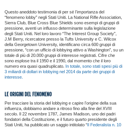
Questo aneddoto testimonia di per sé l'importanza del
“fenomeno lobby” negli Stati Uniti. La National Rifle Association,
Sierra Club, Blue Cross Blue Shields sono esempi di gruppi di
pressione, aventi un influsso determinante sulla legislazione
degli Stati Uniti. Nel loro lavoro “The Interest Group Society”,
J.M Berry, ricercatore presso la Tufts University e C. Wilcox
della Georgetown University, identificano circa 600 gruppi di
pressione, “con un ufficio di lobbying attivo a Washington”, su un
totale di più di 20.000 gruppi di interesse registrati. Cifre che
sono esplose tra il 1950 e il 1990, dal momento che il loro
numero era quasi quadruplicato.
In totale, sono stati spesi più di
3 miliardi di dollari in lobbying nel 2014 da parte dei gruppi di
interesse.
LE ORIGINI DEL FENOMENO
Per tracciare la storia del lobbying e capire l'origine della sua
influenza, dobbiamo andare a ritroso fino alla fine del XVIII
secolo. Il 22 novembre 1787, James Madison, uno dei padri
fondatori della Costituzione, e il futuro quarto presidente degli
Stati Uniti, ha pubblicato un saggio intitolato “
Il Federalista n. 10