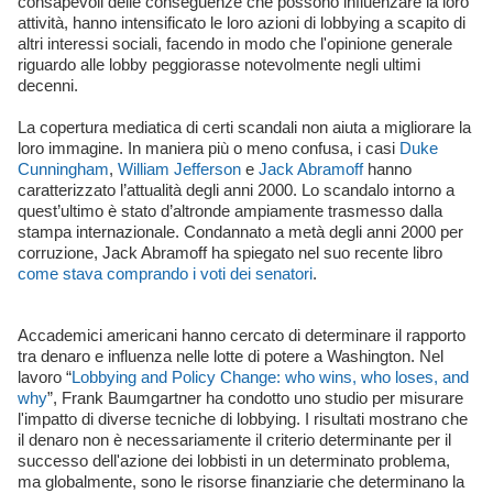
consapevoli delle conseguenze che possono influenzare la loro
attività, hanno intensificato le loro azioni di lobbying a scapito di
altri interessi sociali, facendo in modo che l'opinione generale
riguardo alle lobby peggiorasse notevolmente negli ultimi
decenni.
La copertura mediatica di certi scandali non aiuta a migliorare la
loro immagine. In maniera più o meno confusa, i casi
Duke
Cunningham
,
William Jefferson
e
Jack Abramoff
hanno
caratterizzato l’attualità degli anni 2000. Lo scandalo intorno a
quest’ultimo è stato d’altronde ampiamente trasmesso dalla
stampa internazionale. Condannato a metà degli anni 2000 per
corruzione, Jack Abramoff ha spiegato nel suo recente libro
come stava comprando i voti dei senatori
.
Accademici americani hanno cercato di determinare il rapporto
tra denaro e influenza nelle lotte di potere a Washington. Nel
lavoro “
Lobbying and Policy Change: who wins, who loses, and
why
”, Frank Baumgartner ha condotto uno studio per misurare
l'impatto di diverse tecniche di lobbying. I risultati mostrano che
il denaro non è necessariamente il criterio determinante per il
successo dell'azione dei lobbisti in un determinato problema,
ma globalmente, sono le risorse finanziarie che determinano la