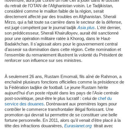
novembre, aura par contre un rôle clef à jouer dans le dossier
du retrait de l’OTAN de l'Afghanistan voisin. Le Tadjikistan,
considéré comme le maillon faible de la région, serait
directement affecté par des troubles en Afghanistan. Sherali
Mirzo, qui a fait toute sa carrière dans le secteur de la défense,
est jugé compétent par le journal tadjik
Asia plus
. L'été dernier,
son prédécesseur, Sherali Khairulloyev, aurait été sanctionné
pour une opération militaire ratée à Khorog, dans le Haut-
Badakhchan. Il s'agissait alors pour le gouvernement central
d'asseoir sa domination dans cette région. Cette nomination et
l'ensemble du remaniement illustrent la volonté du Président de
renforcer son influence sur ses ministres.
À seulement 26 ans, Rustam Emomali, fils aîné de Rahmon, a
enchaîné plusieurs fonctions officielles comme la présidence de
la Fédération tadjike de football. Le jeune Rustam hérite
aujourd'hui d'un poste réputé dans les pays de l'Asie centrale
post-soviétique, peut-être le plus lucratif : celui de
chef du
service des douanes
. Dorénavant aux premières loges pour
contrôler le commerce transfrontalier illégal florissant. Une
promotion qui devrait lui permettre de se constituer une belle
fortune personnelle. En 2011, alors qu'il venait d'être placé à la
tête des infractions douanières,
Eurasianet.org
titrait avec