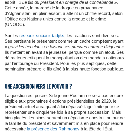
esprit :
« Le fils du président en charge de la contrebande »
.
Cette année, le marché de la drogue en provenance
d'Afghanistan, en plein essort, a atteint un chiffre record, selon
l'Office des Nations unies contre la drogue et le crime
(UNODC).
Sur les
réseaux sociaux tadjiks
, les réactions sont diverses.
Ses partisans le présentent comme un cadre compétent ayant
« gravi les échelons en faisant ses preuves comme dirigeant »
.
Ils mettent en avant sa jeunesse, perçue comme un atout. Ses
détracteurs critiquent la monopolisation des mandats nationaux
par l'entourage du Président. Pour les plus septiques, cette
nomination prépare le fils aîné à la plus haute fonction publique.
UNE ASCENSION VERS LE POUVOIR ?
La question est posée. Si le jeune Rustam ne sera pas encore
éligible aux prochaines élections présidentielles de 2020, le
président actuel aura quant à lui dépassé l'âge limite pour se
représenter une cinquième fois à sa propre succession. Mais
bien placés, les pions servent un népotisme construit autour de
la famille du président et savamment mis en place pour rendre
nécessaire
la présence des Rahmonov
à la tête de l'État.