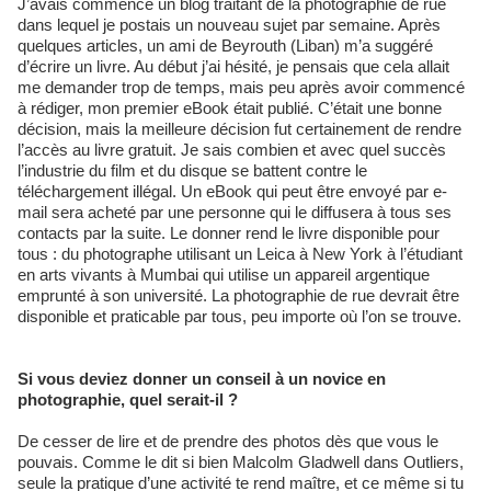
J’avais commencé un blog traitant de la photographie de rue
dans lequel je postais un nouveau sujet par semaine. Après
quelques articles, un ami de Beyrouth (Liban) m’a suggéré
d’écrire un livre. Au début j’ai hésité, je pensais que cela allait
me demander trop de temps, mais peu après avoir commencé
à rédiger, mon premier eBook était publié. C’était une bonne
décision, mais la meilleure décision fut certainement de rendre
l’accès au livre gratuit. Je sais combien et avec quel succès
l’industrie du film et du disque se battent contre le
téléchargement illégal. Un eBook qui peut être envoyé par e-
mail sera acheté par une personne qui le diffusera à tous ses
contacts par la suite. Le donner rend le livre disponible pour
tous : du photographe utilisant un Leica à New York à l’étudiant
en arts vivants à Mumbai qui utilise un appareil argentique
emprunté à son université. La photographie de rue devrait être
disponible et praticable par tous, peu importe où l’on se trouve.
Si vous deviez donner un conseil à un novice en
photographie, quel serait-il ?
De cesser de lire et de prendre des photos dès que vous le
pouvais. Comme le dit si bien Malcolm Gladwell dans Outliers,
seule la pratique d’une activité te rend maître, et ce même si tu