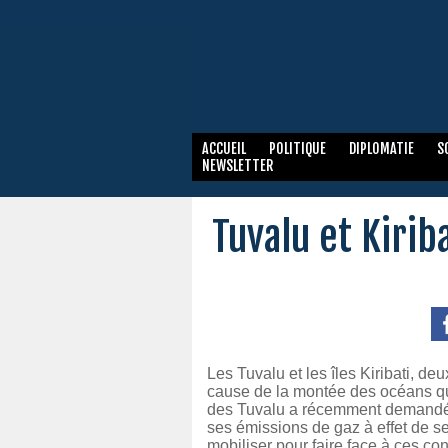
ACCUEIL
POLITIQUE
DIPLOMATIE
S
NEWSLETTER
Tuvalu et Kirib
Les Tuvalu et les îles Kiribati, de
cause de la montée des océans qu
des Tuvalu a récemment demandé à
ses émissions de gaz à effet de ser
mobiliser pour faire face à ces c