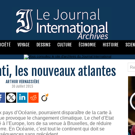
OCIÉTÉ
VOYAGE
DESSINS
CULTURE
ÉCONOMIE
HISTOIRE
SCIE
ati, les nouveaux atlantes
ARTHUR VERNASSIÈRE
30 Juillet 2015
ux pays d’Océanie, pourraient disparaître de la carte à
e provoque le changement climatique. Le chef d’Etat
 l’Europe, lors de sa venue à Bruxelles, de réduire
re. En Océanie, c’est tout le continent qui doit se
onséquences sans précédent.