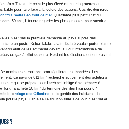
îles. Aux Tuvalu, le point le plus élevé atteint cinq mètres au-
s faible pour faire face à la colère des océans. Ces dix dernières
É
ron trois mètres en front de mer
. Quatrième plus petit
tat du
 dans 50 ans, il faudra regarder les photographies pour savoir à
ruxelles n’est pas la première demande du pays auprès des
nistre en poste, Koloa Talake, avait déclaré vouloir porter plainte
intention était de les emmener devant la Cour internationale de
es de gaz à effet de serre. Perdant les élections qui ont suivi, il
.
es. De nombreuses maisons sont régulièrement inondées. Les
mplement. Ce pays de 811 km² recherche activement des solutions
funeste qui se prépare pour l’archipel l'oblige à se préparer à
e Tong, a acheté 20 km² du territoire des îles Fidji pour 6,4
mmée le «
refuge des Gilbertins
», le gentilé des habitants de
cole pour le pays. Car la seule solution sûre à ce jour, c’est bel et
QUES ?