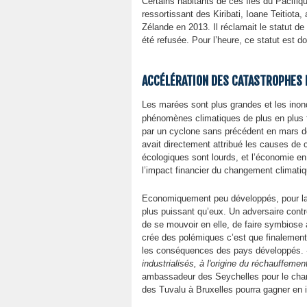
Certains habitants de ces îles du Pacifiqu
ressortissant des Kiribati, Ioane Teitiota, 
Zélande en 2013. Il réclamait le statut d
été refusée. Pour l’heure, ce statut est d
ACCÉLÉRATION DES CATASTROPHES 
Les marées sont plus grandes et les ino
phénomènes climatiques de plus en plus f
par un cyclone sans précédent en mars der
avait directement attribué les causes de
écologiques sont lourds, et l’économie en 
l’impact financier du changement climatiq
Economiquement peu développés, pour la 
plus puissant qu’eux. Un adversaire contre 
de se mouvoir en elle, de faire symbiose a
crée des polémiques c’est que finalement
les conséquences des pays développés.
industrialisés, à l'origine du réchauffemen
ambassadeur des Seychelles pour le chan
des Tuvalu à Bruxelles pourra gagner en 