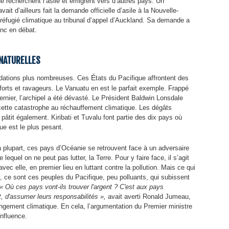
e recherchent l’asile et émigrent vers d’autres pays. Un
avait d’ailleurs fait la demande officielle d’asile à la Nouvelle-
e réfugié climatique au tribunal d’appel d’Auckland. Sa demande a
onc en débat.
NATURELLES
É
ndations plus nombreuses. Ces
tats du Pacifique affrontent des
orts et ravageurs. Le Vanuatu en est le parfait exemple. Frappé
nier, l’archipel a été dévasté. Le Président Baldwin Lonsdale
 cette catastrophe au réchauffement climatique. Les dégâts
pâtit également. Kiribati et Tuvalu font partie des dix pays où
ue est le plus pesant.
plupart, ces pays d’Océanie se retrouvent face à un adversaire
lequel on ne peut pas lutter, la Terre. Pour y faire face, il s’agit
vec elle, en premier lieu en luttant contre la pollution. Mais ce qui
, ce sont ces peuples du Pacifique, peu polluants, qui subissent
« Où ces pays vont-ils trouver l'argent ? C'est aux pays
t, d'assumer leurs responsabilités »,
avait averti Ronald Jumeau,
gement climatique. En cela, l’argumentation du Premier ministre
influence.