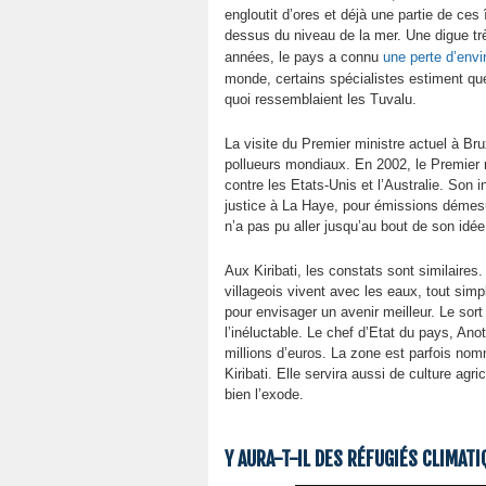
engloutit d’ores et déjà une partie de ces 
dessus du niveau de la mer. Une digue trè
années, le pays a connu
une perte d’envi
monde, certains spécialistes estiment que
quoi ressemblaient les Tuvalu.
La visite du Premier ministre actuel à B
pollueurs mondiaux. En 2002, le Premier mi
contre les Etats-Unis et l’Australie. Son 
justice à La Haye, pour émissions démesuré
n’a pas pu aller jusqu’au bout de son idée
Aux Kiribati, les constats sont similair
villageois vivent avec les eaux, tout si
pour envisager un avenir meilleur. Le sort 
l’inéluctable. Le chef d’Etat du pays, Anot
millions d’euros. La zone est parfois no
Kiribati. Elle servira aussi de culture agri
bien l’exode.
Y AURA-T-IL DES RÉFUGIÉS CLIMATI