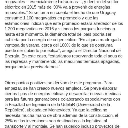
renovables – esencialmente hidráulicas - , y dentro del sector
eléctrico en 2015 más del 90% va a provenir de energías
renovables.” Si se toma en cuenta el hecho de que Uruguay
consume 1 100 megavatios en promedio y que las
estimaciones indican que este promedio estará alrededor de los
1 200 megavatios en 2016 y si todos los parques funcionan
hasta este momento, la demanda total del país podría ser
cubierta por la energía de origen eólico. “En alguna madrugada
ventosa de verano, cerca del 100% de lo que se consuma
puede ser cubierto por eólica”, asegura el Director Nacional de
Energía. En este caso, “estaríamos reservando toda el agua de
las represas y manteniendo las máquinas térmicas apagadas,
porque no las precisaríamos.”
Otros puntos positivos se derivan de este programa. Para
empezar, se han creado nuevos empleos. Se prevé elaborar
ciertos tipos de energías eólicas y desarrollar nuevas medidas
para las futuras generaciones colaborando especialmente con
la Facultad de Ingeniería de la UdelaR (Universidad de la
República), ubicada en Montevideo. Ya que la eólica no
necesita mucha mano de obra además de la construcción, el
25% de las inversiones son destinadas a la logística, al
transporte y al montaje. Se han sugerido incluso proyectos de