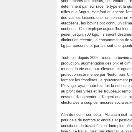
sont séparés des boeufs, des veaux et de
déterminent par leur race, le type et la q
telles que Angus, Hereford ou encore Jers
des vaches laitières que l'on connait en 
européens, les bovins ont connu un climat
continent. Cela explique aujourd'hui leur
peser jusqu'à 700 kgs. Ils seront destinés
diminution récente, la consommation de 
kg par personne et par an, soit une quanti
Toutefois depuis 2006, l'industrie bovine
production, augmentation des prix et dimi
rendent la vie dure aux éleveurs et agric
protectionniste menée par Nestor puis Cr
fermant les frontières, le gouvernement pr
l'élevage, ayant autrefois fait la riches
au profit des villes et les troupeaux remp
cessent d'augmenter et l'argent que les ag
électorales à coup de mesures sociales.»
Afin de nourrir son bétail, Abraham doit fa
pour cela de nombreux engrais et pestici
conditions de travail étaient bien plus péni
boeuf. Le travail n'est pas plus facile pou