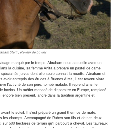
aham Sterin, éleveur de bovins
 le visage marqué par le temps, Abraham nous accueille avec un
. Dans la cuisine, sa femme Anita a préparé un pastel de carne
spécialités juives dont elle seule connait la recette. Abraham et
ès avoir entrepris des études à Buenos Aires, il est revenu vivre
vre l'activité de son père, tombé malade. Il reprend ainsi le
e de bovins. Un métier menacé de disparaitre en Europe, remplacé
ci encore bien présent, ancré dans la tradition argentine et
ant le soleil. Il s'est préparé un grand thermos de maté,
dans les champs. Accompagné de Ruben son fils et de ses deux
i sur 500 hectares de terrain qu'il parcourt à cheval. Les taureaux