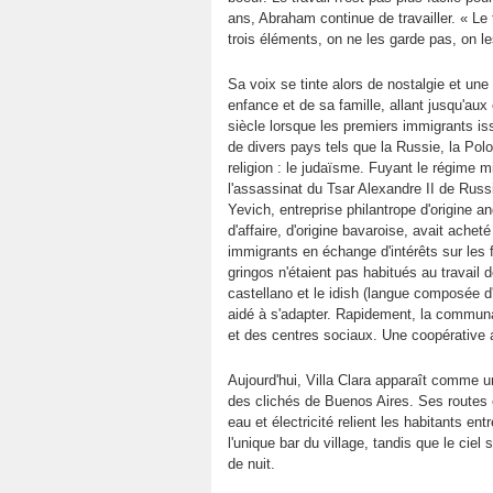
ans, Abraham continue de travailler. « Le t
trois éléments, on ne les garde pas, on les
Sa voix se tinte alors de nostalgie et u
enfance et de sa famille, allant jusqu'aux
siècle lorsque les premiers immigrants is
de divers pays tels que la Russie, la Pol
religion : le judaïsme. Fuyant le régime mi
l'assassinat du Tsar Alexandre II de Russ
Yevich, entreprise philantrope d'origine 
d'affaire, d'origine bavaroise, avait achet
immigrants en échange d'intérêts sur les f
gringos n'étaient pas habitués au travai
castellano et le idish (langue composée d
aidé à s'adapter. Rapidement, la communa
et des centres sociaux. Une coopérative a
Aujourd'hui, Villa Clara apparaît comme un
des clichés de Buenos Aires. Ses routes 
eau et électricité relient les habitants e
l'unique bar du village, tandis que le cie
de nuit.