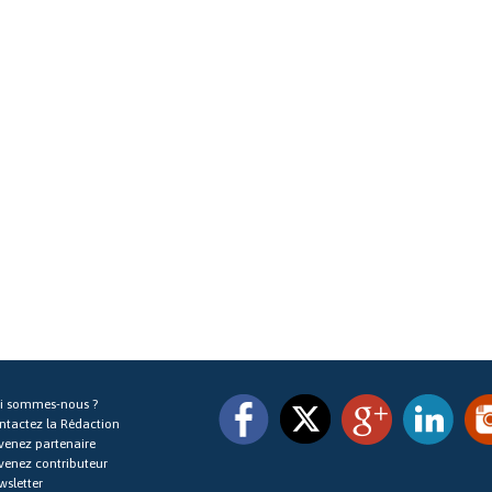
i sommes-nous ?
ntactez la Rédaction
venez partenaire
venez contributeur
wsletter