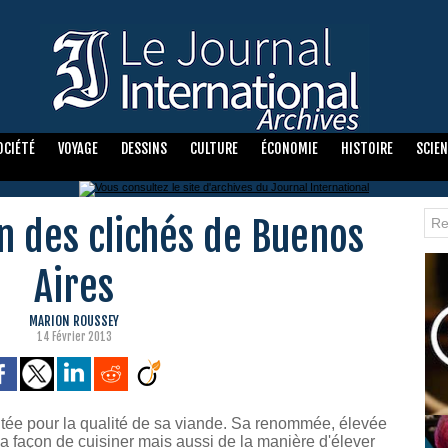
OCIÉTÉ
VOYAGE
DESSINS
CULTURE
ÉCONOMIE
HISTOIRE
SCIE
oin des clichés de Buenos
Aires
MARION ROUSSEY
14 Février 2013
tée pour la qualité de sa viande. Sa renommée, élevée
 la façon de cuisiner mais aussi de la manière d'élever