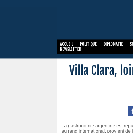
ACCUEIL
POLITIQUE
DIPLOMATIE
S
NEWSLETTER
Villa Clara, l
La gastronomie argentine est répu
au rang international, provient de