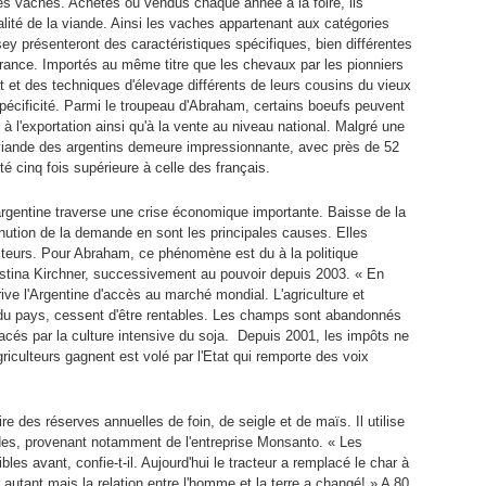
s vaches. Achetés ou vendus chaque année à la foire, ils
ualité de la viande. Ainsi les vaches appartenant aux catégories
ey présenteront des caractéristiques spécifiques, bien différentes
France. Importés au même titre que les chevaux par les pionniers
 et des techniques d'élevage différents de leurs cousins du vieux
 spécificité. Parmi le troupeau d'Abraham, certains boeufs peuvent
 à l'exportation ainsi qu'à la vente au niveau national. Malgré une
viande des argentins demeure impressionnante, avec près de 52
té cinq fois supérieure à celle des français.
 argentine traverse une crise économique importante. Baisse de la
nution de la demande en sont les principales causes. Elles
ulteurs. Pour Abraham, ce phénomène est du à la politique
istina Kirchner, successivement au pouvoir depuis 2003. « En
ive l'Argentine d'accès au marché mondial. L'agriculture et
se du pays, cessent d'être rentables. Les champs sont abandonnés
lacés par la culture intensive du soja. Depuis 2001, les impôts ne
riculteurs gagnent est volé par l'Etat qui remporte des voix
ire des réserves annuelles de foin, de seigle et de maïs. Il utilise
des, provenant notamment de l'entreprise Monsanto. « Les
bles avant, confie-t-il. Aujourd'hui le tracteur a remplacé le char à
r autant mais la relation entre l'homme et la terre a changé! » A 80