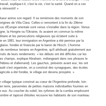
ravail, explique-t-il, c'est la vie, c'est la santé. Quand on a ces
 réinvestit! »
ne lueur anime son regard. Il se remémore des moments de son
 origines de Villa Clara. Celles-ci remontent à la fin du 19ème
sus d'Europe orientale sont venus s'installer dans la région. Venus
ogne, la Hongrie ou l'Ukraine, ils avaient en commun la même
litaire et les persecutions religieuses qui éclatent suite à
ie en 1881, leur immigration en Argentine a été permise par la
anglaise, fondée et financée par le baron de Hirsch. L'homme
é de nombreux terrains en Argentine, qu'il attribuait gratuitement aux
ruits de leurs rendements. « les débuts ont été difficiles car les
l des champs, explique Abraham, mélangeant dans ses phrases le
'hébreu et d'allemand). Les gauchos, présents avant eux, les ont
uté s'est organisée, on a construit des synagogues, des écoles
gricole a été fondée, le village est devenu prospère. »
 village typique construit au coeur de l'Argentine profonde, loin
en terre, parsemées de petites maisons individuelles fournies en
ntre eux. Au coucher du soleil, les rythmes de la cumbia emplissent
l sombre et tapissé d'étoiles recouvre les habitants de son manteau