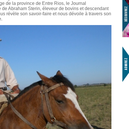
lage de la province de Entre Rios, le Journal
tre de Abraham Sterin, éleveur de bovins et descendant
nous révèle son savoir-faire et nous dévoile à travers son
e.