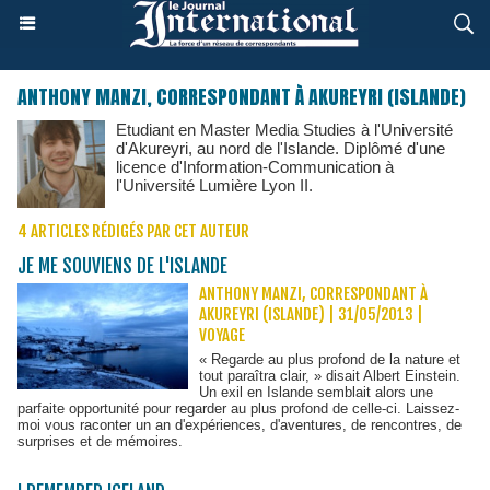
ANTHONY MANZI, CORRESPONDANT À AKUREYRI (ISLANDE)
Etudiant en Master Media Studies à l'Université
d'Akureyri, au nord de l'Islande. Diplômé d'une
licence d'Information-Communication à
l'Université Lumière Lyon II.
4 ARTICLES RÉDIGÉS PAR CET AUTEUR
JE ME SOUVIENS DE L'ISLANDE
ANTHONY MANZI, CORRESPONDANT À
AKUREYRI (ISLANDE) | 31/05/2013
|
VOYAGE
« Regarde au plus profond de la nature et
tout paraîtra clair, » disait Albert Einstein.
Un exil en Islande semblait alors une
parfaite opportunité pour regarder au plus profond de celle-ci. Laissez-
moi vous raconter un an d'expériences, d'aventures, de rencontres, de
surprises et de mémoires.