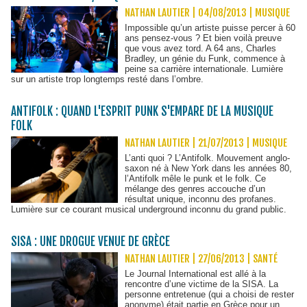
NATHAN LAUTIER | 04/08/2013
|
MUSIQUE
Impossible qu’un artiste puisse percer à 60
ans pensez-vous ? Et bien voilà preuve
que vous avez tord. A 64 ans, Charles
Bradley, un génie du Funk, commence à
peine sa carrière internationale. Lumière
sur un artiste trop longtemps resté dans l’ombre.
ANTIFOLK : QUAND L'ESPRIT PUNK S'EMPARE DE LA MUSIQUE
FOLK
NATHAN LAUTIER | 21/07/2013
|
MUSIQUE
L’anti quoi ? L’Antifolk. Mouvement anglo-
saxon né à New York dans les années 80,
l’Antifolk mêle le punk et le folk. Ce
mélange des genres accouche d’un
résultat unique, inconnu des profanes.
Lumière sur ce courant musical underground inconnu du grand public.
SISA : UNE DROGUE VENUE DE GRÈCE
NATHAN LAUTIER | 27/06/2013
|
SANTÉ
Le Journal International est allé à la
rencontre d’une victime de la SISA. La
personne entretenue (qui a choisi de rester
anonyme) était partie en Grèce pour un