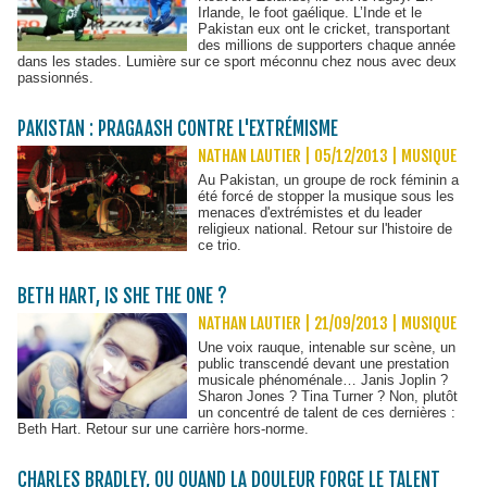
Irlande, le foot gaélique. L’Inde et le
Pakistan eux ont le cricket, transportant
des millions de supporters chaque année
dans les stades. Lumière sur ce sport méconnu chez nous avec deux
passionnés.
PAKISTAN : PRAGAASH CONTRE L'EXTRÉMISME
NATHAN LAUTIER | 05/12/2013
|
MUSIQUE
Au Pakistan, un groupe de rock féminin a
été forcé de stopper la musique sous les
menaces d'extrémistes et du leader
religieux national. Retour sur l'histoire de
ce trio.
BETH HART, IS SHE THE ONE ?
NATHAN LAUTIER | 21/09/2013
|
MUSIQUE
Une voix rauque, intenable sur scène, un
public transcendé devant une prestation
musicale phénoménale… Janis Joplin ?
Sharon Jones ? Tina Turner ? Non, plutôt
un concentré de talent de ces dernières :
Beth Hart. Retour sur une carrière hors-norme.
CHARLES BRADLEY, OU QUAND LA DOULEUR FORGE LE TALENT