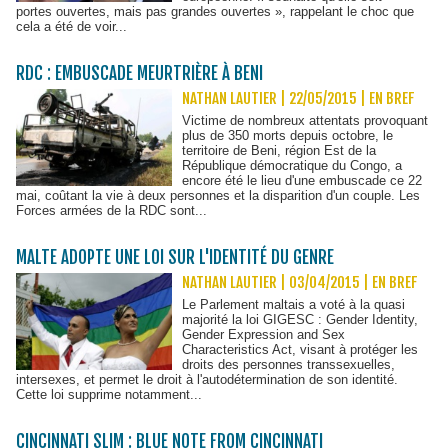
portes ouvertes, mais pas grandes ouvertes », rappelant le choc que
cela a été de voir...
RDC : EMBUSCADE MEURTRIÈRE À BENI
NATHAN LAUTIER | 22/05/2015
|
EN BREF
Victime de nombreux attentats provoquant
plus de 350 morts depuis octobre, le
territoire de Beni, région Est de la
République démocratique du Congo, a
encore été le lieu d'une embuscade ce 22
mai, coûtant la vie à deux personnes et la disparition d'un couple. Les
Forces armées de la RDC sont...
MALTE ADOPTE UNE LOI SUR L'IDENTITÉ DU GENRE
NATHAN LAUTIER | 03/04/2015
|
EN BREF
Le Parlement maltais a voté à la quasi
majorité la loi GIGESC : Gender Identity,
Gender Expression and Sex
Characteristics Act, visant à protéger les
droits des personnes transsexuelles,
intersexes, et permet le droit à l'autodétermination de son identité.
Cette loi supprime notamment...
CINCINNATI SLIM : BLUE NOTE FROM CINCINNATI