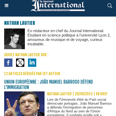
NATHAN LAUTIER
Ex-rédacteur en chef du Journal International.
Etudiant en science politique à l'université Lyon 2,
amoureux de musique et de voyage, curieux
insatiable.
SUIVEZ NATHAN LAUTIER SUR :
12 ARTICLES RÉDIGÉS PAR CET AUTEUR
UNION EUROPÉENNE : JOÃO MANUEL BARROSO DÉFEND
L'IMMIGRATION
NATHAN LAUTIER | 26/08/2015
|
EN BREF
Lors de l'Université d'été du Parti social
démocrate portugais, João Manuel Barroso
a défendu l'immigration de personnes
d'Afrique du Nord au sein de l'Union
européenne. Il souhaite qu'elle soit « ​