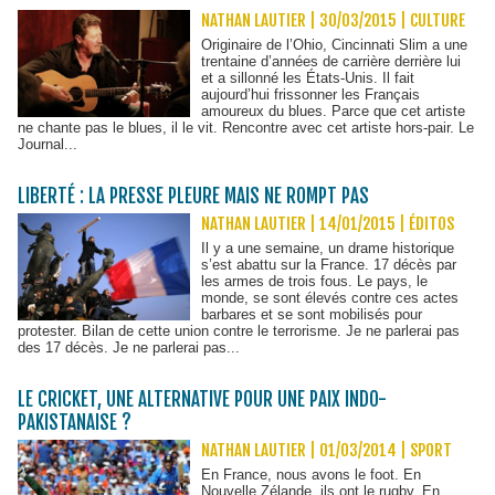
NATHAN LAUTIER | 30/03/2015
|
CULTURE
Originaire de l’Ohio, Cincinnati Slim a une
trentaine d’années de carrière derrière lui
et a sillonné les États-Unis. Il fait
aujourd’hui frissonner les Français
amoureux du blues. Parce que cet artiste
ne chante pas le blues, il le vit. Rencontre avec cet artiste hors-pair. Le
Journal...
LIBERTÉ : LA PRESSE PLEURE MAIS NE ROMPT PAS
NATHAN LAUTIER | 14/01/2015
|
ÉDITOS
Il y a une semaine, un drame historique
s’est abattu sur la France. 17 décès par
les armes de trois fous. Le pays, le
monde, se sont élevés contre ces actes
barbares et se sont mobilisés pour
protester. Bilan de cette union contre le terrorisme. Je ne parlerai pas
des 17 décès. Je ne parlerai pas...
LE CRICKET, UNE ALTERNATIVE POUR UNE PAIX INDO-
PAKISTANAISE ?
NATHAN LAUTIER | 01/03/2014
|
SPORT
En France, nous avons le foot. En
Nouvelle Zélande, ils ont le rugby. En