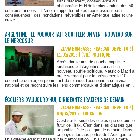
sans précédent, conséquence du
phénomène El Niño le plus virulent des 50
dernières années. El Niño a frappé fort et ses répercussions sont
conséquentes : des inondations irréversibles en Amérique latine et une
grave...
ARGENTINE : LE POUVOIR FAIT SOUFFLER UN VENT NOUVEAU SUR
LE MERCOSUR
TIZIANA BOMBASSEI FRASCANI DE VETTOR |
11/02/2016
|
(VIE) POLITIQUE
Après douze ans de gauche populiste
kirchneriste, l’Argentine connaît un
nouveau souffle politique. Mauricio Macri a
prêté serment pour la présidence le 10
décembre dernier, en promettant de relancer l’économie à un niveau
national et de reconstruire les liens commerciaux et diplomatiques en...
ÉCOLIERS D'AUJOURD’HUI, DIRIGEANTS IRAKIENS DE DEMAIN
TIZIANA BOMBASSEI FRASCANI DE VETTOR |
04/05/2015
|
ÉDUCATION
C’est sur le seuil des écoles que se joue le
futur de l’Irak. C’est dans les classes que
se profile l’élite politique de demain. Dans
ce pays situé aux portes de l’Asie germe
un système éducatif basé sur la mémorisation. En s’ouvrant à cette