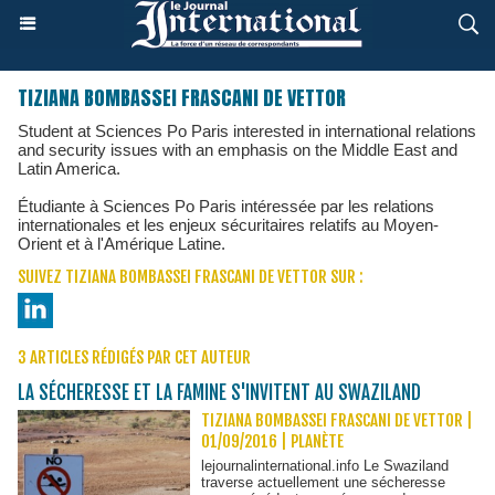
TIZIANA BOMBASSEI FRASCANI DE VETTOR
Student at Sciences Po Paris interested in international relations
and security issues with an emphasis on the Middle East and
Latin America.
Étudiante à Sciences Po Paris intéressée par les relations
internationales et les enjeux sécuritaires relatifs au Moyen-
Orient et à l'Amérique Latine.
SUIVEZ TIZIANA BOMBASSEI FRASCANI DE VETTOR SUR :
3 ARTICLES RÉDIGÉS PAR CET AUTEUR
LA SÉCHERESSE ET LA FAMINE S'INVITENT AU SWAZILAND
TIZIANA BOMBASSEI FRASCANI DE VETTOR |
01/09/2016
|
PLANÈTE
lejournalinternational.info Le Swaziland
traverse actuellement une sécheresse