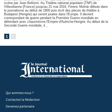
scène par Jean Bellorini. Au Théâtre national populaire (TNP) de
Villeurbanne (France) jusqu'au 21 mai 2016. Ferenc Molnár débute dans
le journalisme au début de 1900 puis écrit des pièces de théâtre à
Budapest (Hongrie) qui seront jouées dans l'Europe. Il devient
correspondant de guerre pendant la Première Guerre mondiale en
défendant avec chauvinisme l'Empire d'Autriche-Hongrie. Au début de la
Seconde Guerre mondiale, il...
1
2
Qui sommes-nous ?
Contactez la Rédaction
Devenez partenaire