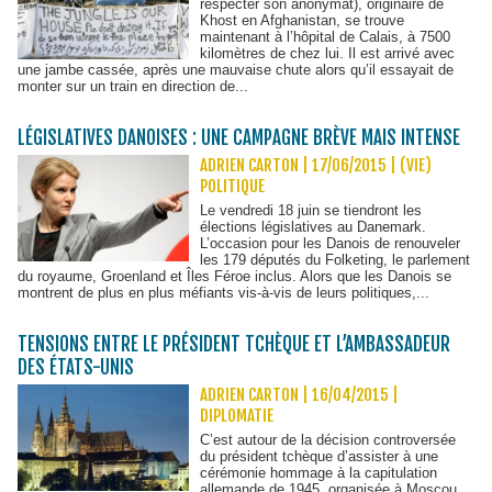
respecter son anonymat), originaire de
Khost en Afghanistan, se trouve
maintenant à l’hôpital de Calais, à 7500
kilomètres de chez lui. Il est arrivé avec
une jambe cassée, après une mauvaise chute alors qu’il essayait de
monter sur un train en direction de...
LÉGISLATIVES DANOISES : UNE CAMPAGNE BRÈVE MAIS INTENSE
ADRIEN CARTON | 17/06/2015
|
(VIE)
POLITIQUE
Le vendredi 18 juin se tiendront les
élections législatives au Danemark.
L’occasion pour les Danois de renouveler
les 179 députés du Folketing, le parlement
du royaume, Groenland et Îles Féroe inclus. Alors que les Danois se
montrent de plus en plus méfiants vis-à-vis de leurs politiques,...
TENSIONS ENTRE LE PRÉSIDENT TCHÈQUE ET L’AMBASSADEUR
DES ÉTATS-UNIS
ADRIEN CARTON | 16/04/2015
|
DIPLOMATIE
C’est autour de la décision controversée
du président tchèque d’assister à une
cérémonie hommage à la capitulation
allemande de 1945, organisée à Moscou