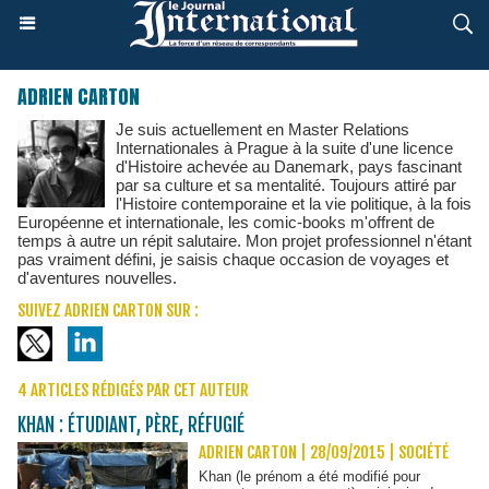
ADRIEN CARTON
Je suis actuellement en Master Relations
Internationales à Prague à la suite d'une licence
d'Histoire achevée au Danemark, pays fascinant
par sa culture et sa mentalité. Toujours attiré par
l'Histoire contemporaine et la vie politique, à la fois
Européenne et internationale, les comic-books m'offrent de
temps à autre un répit salutaire. Mon projet professionnel n'étant
pas vraiment défini, je saisis chaque occasion de voyages et
d'aventures nouvelles.
SUIVEZ ADRIEN CARTON SUR :
4 ARTICLES RÉDIGÉS PAR CET AUTEUR
KHAN : ÉTUDIANT, PÈRE, RÉFUGIÉ
ADRIEN CARTON | 28/09/2015
|
SOCIÉTÉ
Khan (le prénom a été modifié pour