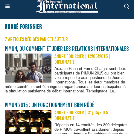
ANDRÉ FORISSIER
7 ARTICLES RÉDIGÉS PAR CET AUTEUR
PIMUN, OU COMMENT ÉTUDIER LES RELATIONS INTERNATIONALES
ANDRÉ FORISSIER | 12/06/2015
|
DIPLOMATIE
Auxane Hana et Fares Chargui sont deux
participants de PIMUN 2015 qui ont bien
voulu répondre aux questions du Journal
International. Tous les deux membres du
même comité, ils ont échangé un regard croisé sur leur participation à
la simulation parisienne de débat international. Témoignage. Le...
PIMUN 2015 : UN FONCTIONNEMENT BIEN RÔDÉ
ANDRÉ FORISSIER | 31/05/2015
|
DIPLOMATIE
Répartis en 14 comités, les 800 delegates
de PIMUN travaillent assidûment depuis
hier sur le thème « l'interdépendance de la