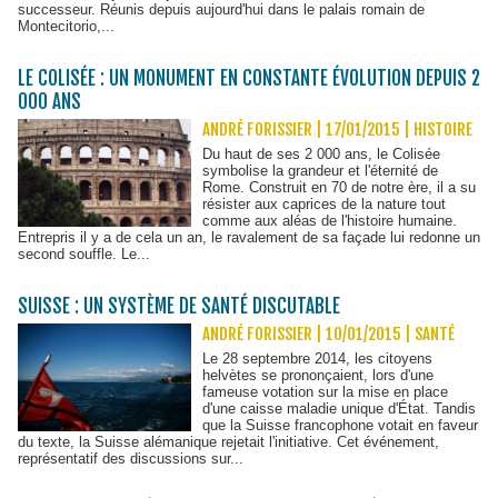
successeur. Réunis depuis aujourd'hui dans le palais romain de
Montecitorio,...
LE COLISÉE : UN MONUMENT EN CONSTANTE ÉVOLUTION DEPUIS 2
000 ANS
ANDRÉ FORISSIER | 17/01/2015
|
HISTOIRE
Du haut de ses 2 000 ans, le Colisée
symbolise la grandeur et l'éternité de
Rome. Construit en 70 de notre ère, il a su
résister aux caprices de la nature tout
comme aux aléas de l'histoire humaine.
Entrepris il y a de cela un an, le ravalement de sa façade lui redonne un
second souffle. Le...
SUISSE : UN SYSTÈME DE SANTÉ DISCUTABLE
ANDRÉ FORISSIER | 10/01/2015
|
SANTÉ
Le 28 septembre 2014, les citoyens
helvètes se prononçaient, lors d'une
fameuse votation sur la mise en place
d'une caisse maladie unique d'État. Tandis
que la Suisse francophone votait en faveur
du texte, la Suisse alémanique rejetait l'initiative. Cet événement,
représentatif des discussions sur...