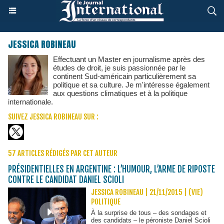
JESSICA ROBINEAU
Effectuant un Master en journalisme après des
études de droit, je suis passionnée par le
continent Sud-américain particulièrement sa
politique et sa culture. Je m'intéresse également
aux questions climatiques et à la politique
internationale.
SUIVEZ JESSICA ROBINEAU SUR :
57 ARTICLES RÉDIGÉS PAR CET AUTEUR
PRÉSIDENTIELLES EN ARGENTINE : L’HUMOUR, L’ARME DE RIPOSTE
CONTRE LE CANDIDAT DANIEL SCIOLI
JESSICA ROBINEAU | 21/11/2015
|
(VIE)
POLITIQUE
À la surprise de tous – des sondages et
des candidats – le péroniste Daniel Scioli