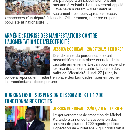
ont participé à un rassemblement anti-
racisme à Helsinki. Le mouvement appelé
« We have a dream » s'est déroulé
seulement trois jours après les propos
xénophobes d'un député finlandais. Olli Immonen, membre du parti
populiste et nationaliste...
ARMÉNIE : REPRISE DES MANIFESTATIONS CONTRE
L'AUGMENTATION DE L'ÉLECTRICITÉ
JESSICA ROBINEAU | 28/07/2015
|
EN BREF
Des dizaines de personnes se sont
rassemblées sur la place centrale de la
capitale arménienne Erevan pour reprendre
les manifestations contre la hausse des
tarifs de l'électricité. Lundi 27 juillet, la
police a répondu en mettant en place des barricades, pour empêcher
les manifestants d'occuper une...
BURKINA FASO : SUSPENSION DES SALAIRES DE 1 200
FONCTIONNAIRES FICTIFS
JESSICA ROBINEAU | 27/07/2015
|
EN BREF
Le gouvernement de transition de Michel
Kafando a annoncé la suspension des
salaires de plus de 1200 agents publics.
L'opération de « billetage » qui consistait à