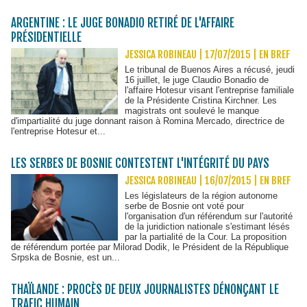
ARGENTINE : LE JUGE BONADIO RETIRÉ DE L'AFFAIRE
PRÉSIDENTIELLE
JESSICA ROBINEAU | 17/07/2015
|
EN BREF
Le tribunal de Buenos Aires a récusé, jeudi
16 juillet, le juge Claudio Bonadio de
l'affaire Hotesur visant l'entreprise familiale
de la Présidente Cristina Kirchner. Les
magistrats ont soulevé le manque
d'impartialité du juge donnant raison à Romina Mercado, directrice de
l'entreprise Hotesur et...
LES SERBES DE BOSNIE CONTESTENT L'INTÉGRITÉ DU PAYS
JESSICA ROBINEAU | 16/07/2015
|
EN BREF
Les législateurs de la région autonome
serbe de Bosnie ont voté pour
l'organisation d'un référendum sur l'autorité
de la juridiction nationale s'estimant lésés
par la partialité de la Cour. La proposition
de référendum portée par Milorad Dodik, le Président de la République
Srpska de Bosnie, est un...
THAÏLANDE : PROCÈS DE DEUX JOURNALISTES DÉNONÇANT LE
TRAFIC HUMAIN