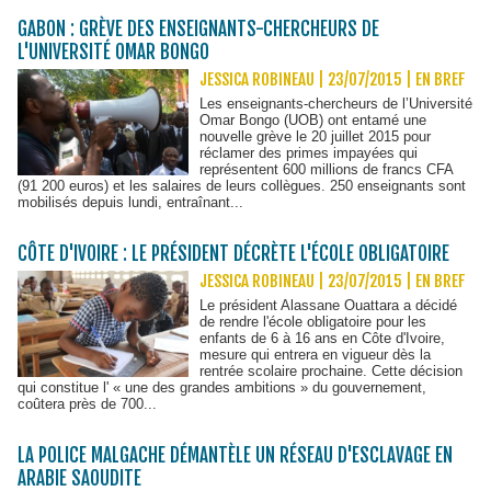
GABON : GRÈVE DES ENSEIGNANTS-CHERCHEURS DE
L'UNIVERSITÉ OMAR BONGO
JESSICA ROBINEAU | 23/07/2015
|
EN BREF
Les enseignants-chercheurs de l’Université
Omar Bongo (UOB) ont entamé une
nouvelle grève le 20 juillet 2015 pour
réclamer des primes impayées qui
représentent 600 millions de francs CFA
(91 200 euros) et les salaires de leurs collègues. 250 enseignants sont
mobilisés depuis lundi, entraînant...
CÔTE D'IVOIRE : LE PRÉSIDENT DÉCRÈTE L'ÉCOLE OBLIGATOIRE
JESSICA ROBINEAU | 23/07/2015
|
EN BREF
Le président Alassane Ouattara a décidé
de rendre l'école obligatoire pour les
enfants de 6 à 16 ans en Côte d'Ivoire,
mesure qui entrera en vigueur dès la
rentrée scolaire prochaine. Cette décision
qui constitue l' « une des grandes ambitions » du gouvernement,
coûtera près de 700...
LA POLICE MALGACHE DÉMANTÈLE UN RÉSEAU D'ESCLAVAGE EN
ARABIE SAOUDITE