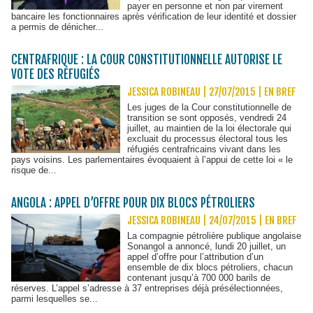
payer en personne et non par virement
bancaire les fonctionnaires après vérification de leur identité et dossier
a permis de dénicher...
CENTRAFRIQUE : LA COUR CONSTITUTIONNELLE AUTORISE LE
VOTE DES RÉFUGIÉS
JESSICA ROBINEAU | 27/07/2015
|
EN BREF
Les juges de la Cour constitutionnelle de
transition se sont opposés, vendredi 24
juillet, au maintien de la loi électorale qui
excluait du processus électoral tous les
réfugiés centrafricains vivant dans les
pays voisins. Les parlementaires évoquaient à l’appui de cette loi « le
risque de...
ANGOLA : APPEL D’OFFRE POUR DIX BLOCS PÉTROLIERS
JESSICA ROBINEAU | 24/07/2015
|
EN BREF
La compagnie pétrolière publique angolaise
Sonangol a annoncé, lundi 20 juillet, un
appel d’offre pour l’attribution d’un
ensemble de dix blocs pétroliers, chacun
contenant jusqu’à 700 000 barils de
réserves. L’appel s’adresse à 37 entreprises déjà présélectionnées,
parmi lesquelles se...