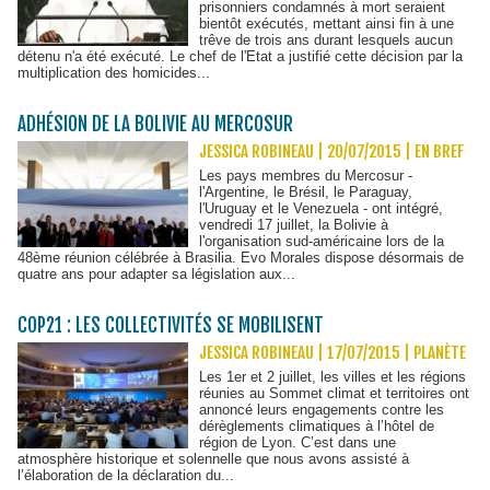
prisonniers condamnés à mort seraient
bientôt exécutés, mettant ainsi fin à une
trêve de trois ans durant lesquels aucun
détenu n'a été exécuté. Le chef de l'Etat a justifié cette décision par la
multiplication des homicides...
ADHÉSION DE LA BOLIVIE AU MERCOSUR
JESSICA ROBINEAU | 20/07/2015
|
EN BREF
Les pays membres du Mercosur -
l'Argentine, le Brésil, le Paraguay,
l'Uruguay et le Venezuela - ont intégré,
vendredi 17 juillet, la Bolivie à
l'organisation sud-américaine lors de la
48ème réunion célébrée à Brasilia. Evo Morales dispose désormais de
quatre ans pour adapter sa législation aux...
COP21 : LES COLLECTIVITÉS SE MOBILISENT
JESSICA ROBINEAU | 17/07/2015
|
PLANÈTE
Les 1er et 2 juillet, les villes et les régions
réunies au Sommet climat et territoires ont
annoncé leurs engagements contre les
dérèglements climatiques à l’hôtel de
région de Lyon. C’est dans une
atmosphère historique et solennelle que nous avons assisté à
l’élaboration de la déclaration du...