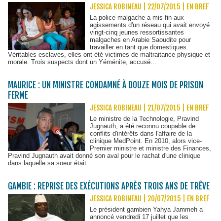
JESSICA ROBINEAU | 22/07/2015
|
EN BREF
La police malgache a mis fin aux
agissements d'un réseau qui avait envoyé
vingt-cinq jeunes ressortissantes
malgaches en Arabie Saoudite pour
travailler en tant que domestiques.
Véritables esclaves, elles ont été victimes de maltraitance physique et
morale. Trois suspects dont un Yéménite, accusé...
MAURICE : UN MINISTRE CONDAMNÉ À DOUZE MOIS DE PRISON
FERME
JESSICA ROBINEAU | 21/07/2015
|
EN BREF
Le ministre de la Technologie, Pravind
Jugnauth, a été reconnu coupable de
conflits d'intérêts dans l'affaire de la
clinique MedPoint. En 2010, alors vice-
Premier ministre et ministre des Finances,
Pravind Jugnauth avait donné son aval pour le rachat d'une clinique
dans laquelle sa soeur était...
GAMBIE : REPRISE DES EXÉCUTIONS APRÈS TROIS ANS DE TRÊVE
JESSICA ROBINEAU | 20/07/2015
|
EN BREF
Le président gambien Yahya Jammeh a
annoncé vendredi 17 juillet que les