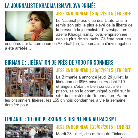
LA JOURNALISTE KHADIJA ISMAYILOVA PRIMÉE
JESSICA ROBINEAU | 30/07/2015
|
EN BREF
Le National press club des États-Unis a
remis son prix le plus élevé de la liberté de
la presse à la journaliste d'investigation
azérie Khadija Ismayilova, emprisonnée
depuis plus de six mois. Célèbre pour ses
enquêtes sur la corruption en Azerbaïdjan, la journaliste d’investigation
a été arrêtée...
BIRMANIE : LIBÉRATION DE PRÈS DE 7000 PRISONNIERS
JESSICA ROBINEAU | 30/07/2015
|
EN BREF
La Birmanie a annoncé jeudi 29 juillet, la
libération de 6966 prisonniers dont 210
étrangers s'étant « bien conduit » en
prison, selon le communiqué publié sur le
site du ministère de l'Information. Parmi
les prisonniers libérés, les 155 chinois condamnés à vie la semaine
dernière pour...
FINLANDE : 10 000 PERSONNES DISENT NON AU RACISME
JESSICA ROBINEAU | 29/07/2015
|
EN BREF
Mardi 28 juillet, des milliers de Finlandais