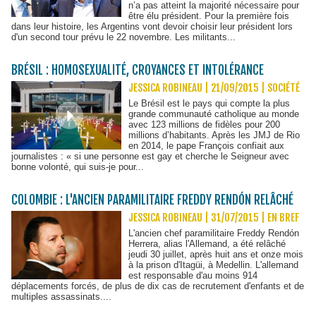
n’a pas atteint la majorité nécessaire pour
être élu président. Pour la première fois
dans leur histoire, les Argentins vont devoir choisir leur président lors
d'un second tour prévu le 22 novembre. Les militants...
BRÉSIL : HOMOSEXUALITÉ, CROYANCES ET INTOLÉRANCE
JESSICA ROBINEAU | 21/09/2015
|
SOCIÉTÉ
Le Brésil est le pays qui compte la plus
grande communauté catholique au monde
avec 123 millions de fidèles pour 200
millions d’habitants. Après les JMJ de Rio
en 2014, le pape François confiait aux
journalistes : « si une personne est gay et cherche le Seigneur avec
bonne volonté, qui suis-je pour...
COLOMBIE : L'ANCIEN PARAMILITAIRE FREDDY RENDÓN RELÂCHÉ
JESSICA ROBINEAU | 31/07/2015
|
EN BREF
L'ancien chef paramilitaire Freddy Rendón
Herrera, alias l'Allemand, a été relâché
jeudi 30 juillet, après huit ans et onze mois
à la prison d'Itagüi, à Medellin. L'allemand
est responsable d'au moins 914
déplacements forcés, de plus de dix cas de recrutement d'enfants et de
multiples assassinats....