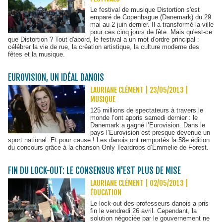
Le festival de musique Distortion s'est
emparé de Copenhague (Danemark) du 29
mai au 2 juin dernier. Il a transformé la ville
pour ces cinq jours de fête. Mais qu'est-ce
que Distortion ? Tout d'abord, le festival a un mot d'ordre principal :
célébrer la vie de rue, la création artistique, la culture moderne des
fêtes et la musique.
EUROVISION, UN IDÉAL DANOIS
LAURIANE CLÉMENT | 23/05/2013
|
MUSIQUE
125 millions de spectateurs à travers le
monde l’ont appris samedi dernier : le
Danemark a gagné l’Eurovision. Dans le
pays l’Eurovision est presque devenue un
sport national. Et pour cause ! Les danois ont remportés la 58e édition
du concours grâce à la chanson Only Teardrops d’Emmelie de Forest.
FIN DU LOCK-OUT: LE CONSENSUS N'EST PLUS DE MISE
LAURIANE CLÉMENT | 02/05/2013
|
ÉDUCATION
Le lock-out des professeurs danois a pris
fin le vendredi 26 avril. Cependant, la
solution négociée par le gouvernement ne