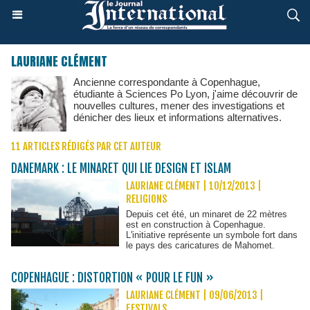
LAURIANE CLÉMENT
Ancienne correspondante à Copenhague,
étudiante à Sciences Po Lyon, j'aime découvrir de
nouvelles cultures, mener des investigations et
dénicher des lieux et informations alternatives.
11 ARTICLES RÉDIGÉS PAR CET AUTEUR
DANEMARK : LE MINARET QUI LIE DESIGN ET ISLAM
LAURIANE CLÉMENT | 10/12/2013
|
RELIGIONS
Depuis cet été, un minaret de 22 mètres
est en construction à Copenhague.
L'initiative représente un symbole fort dans
le pays des caricatures de Mahomet.
COPENHAGUE : DISTORTION « POUR LE FUN »
LAURIANE CLÉMENT | 09/06/2013
|
FESTIVALS