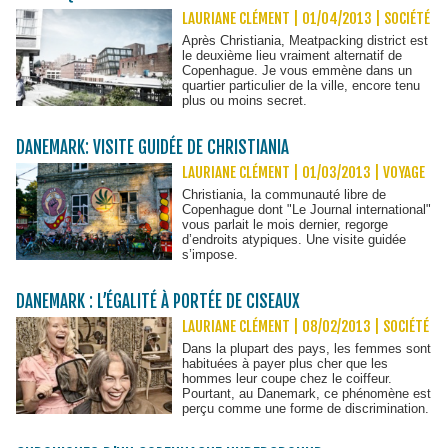
LAURIANE CLÉMENT | 01/04/2013
|
SOCIÉTÉ
Après Christiania, Meatpacking district est
le deuxième lieu vraiment alternatif de
Copenhague. Je vous emmène dans un
quartier particulier de la ville, encore tenu
plus ou moins secret.
DANEMARK: VISITE GUIDÉE DE CHRISTIANIA
LAURIANE CLÉMENT | 01/03/2013
|
VOYAGE
Christiania, la communauté libre de
Copenhague dont "Le Journal international"
vous parlait le mois dernier, regorge
d’endroits atypiques. Une visite guidée
s’impose.
DANEMARK : L’ÉGALITÉ À PORTÉE DE CISEAUX
LAURIANE CLÉMENT | 08/02/2013
|
SOCIÉTÉ
Dans la plupart des pays, les femmes sont
habituées à payer plus cher que les
hommes leur coupe chez le coiffeur.
Pourtant, au Danemark, ce phénomène est
perçu comme une forme de discrimination.