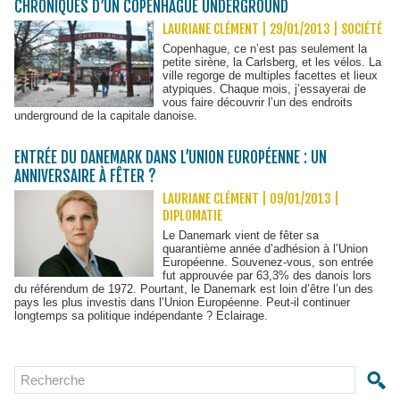
CHRONIQUES D’UN COPENHAGUE UNDERGROUND
LAURIANE CLÉMENT | 29/01/2013
|
SOCIÉTÉ
Copenhague, ce n’est pas seulement la
petite sirène, la Carlsberg, et les vélos. La
ville regorge de multiples facettes et lieux
atypiques. Chaque mois, j’essayerai de
vous faire découvrir l’un des endroits
underground de la capitale danoise.
ENTRÉE DU DANEMARK DANS L’UNION EUROPÉENNE : UN
ANNIVERSAIRE À FÊTER ?
LAURIANE CLÉMENT | 09/01/2013
|
DIPLOMATIE
Le Danemark vient de fêter sa
quarantième année d’adhésion à l’Union
Européenne. Souvenez-vous, son entrée
fut approuvée par 63,3% des danois lors
du référendum de 1972. Pourtant, le Danemark est loin d’être l’un des
pays les plus investis dans l’Union Européenne. Peut-il continuer
longtemps sa politique indépendante ? Eclairage.