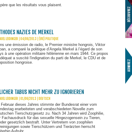
espère que les résultats vous plaisent.
ÉTHODES NAZIES DE MERKEL
UEL LEIDINGER | 04/06/2013
|
(VIE) POLITIQUE
ns une émission de radio, le Premier ministre hongrois, Viktor
ban, a comparé la politique d’Angela Merkel à l’égard de son
ys à une opération militaire hitlérienne en mars 1944. Ce propos
adéquat a suscité l'indignation du parti de Merkel, le CDU et de
opposition hongroise.
LICHER TABUS NICHT MEHR ZU IGNORIEREN
UEL LEIDINGER | 01/06/2013
|
DEUTSCH
 Februar dieses Jahres stimmte der Bundesrat einer vom
ndestag erarbeiteten und verabschiedeten Novelle zum
utschen Tierschutzgesetz zu. Nach 34 Jahren wird Zoophilie,
r Fachausdruck für das sexuelle Hingezogensein zu Tieren,
eder gesetzlich bestraft. Unter Vertretern von zoophilen
reinigungen sowie Tierschützern und Tierärzten herrscht
iterhin Aufruhr.