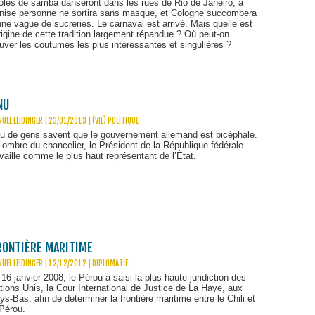
oles de samba danseront dans les rues de Rio de Janeiro, à
nise personne ne sortira sans masque, et Cologne succombera
une vague de sucreries. Le carnaval est arrivé. Mais quelle est
origine de cette tradition largement répandue ? Où peut-on
ouver les coutumes les plus intéressantes et singulières ?
NU
UEL LEIDINGER | 23/01/2013
|
(VIE) POLITIQUE
u de gens savent que le gouvernement allemand est bicéphale.
l’ombre du chancelier, le Président de la République fédérale
availle comme le plus haut représentant de l’État.
FRONTIÈRE MARITIME
UEL LEIDINGER | 12/12/2012
|
DIPLOMATIE
 16 janvier 2008, le Pérou a saisi la plus haute juridiction des
tions Unis, la Cour International de Justice de La Haye, aux
ys-Bas, afin de déterminer la frontière maritime entre le Chili et
 Pérou.