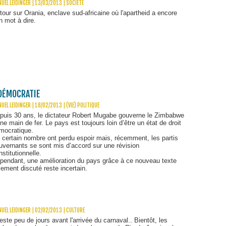
UEL LEIDINGER | 13/03/2013
|
SOCIÉTÉ
tour sur Orania, enclave sud-africaine où l'apartheid a encore
n mot à dire.
DÉMOCRATIE
UEL LEIDINGER | 18/02/2013
|
(VIE) POLITIQUE
puis 30 ans, le dictateur Robert Mugabe gouverne le Zimbabwe
une main de fer. Le pays est toujours loin d’être un état de droit
mocratique.
 certain nombre ont perdu espoir mais, récemment, les partis
uvernants se sont mis d’accord sur une révision
nstitutionnelle.
pendant, une amélioration du pays grâce à ce nouveau texte
vement discuté reste incertain.
UEL LEIDINGER | 02/02/2013
|
CULTURE
 reste peu de jours avant l'arrivée du carnaval.. Bientôt, les