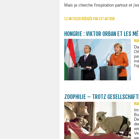
Mais je cherche l'inspiration partout et j'
12 ARTICLES RÉDIGÉS PAR CET AUTEUR
HONGRIE : VIKTOR ORBAN ET LES M
MAN
Da
Or
pa
in
l'
ZOOPHILIE – TROTZ GESELLSCHAFT
MAN
Im
Bu
De
de
wi
Ve
we