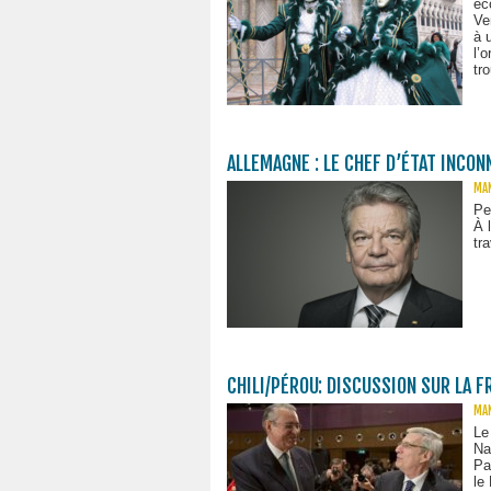
éc
Ve
à 
l’
tr
ALLEMAGNE : LE CHEF D’ÉTAT INCON
MAN
Pe
À 
tr
CHILI/PÉROU: DISCUSSION SUR LA 
MAN
Le
Na
Pa
le