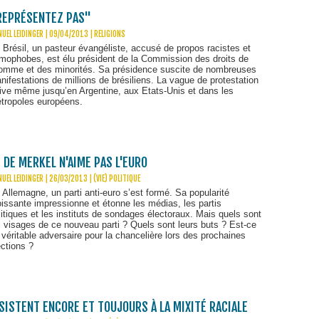
 REPRÉSENTEZ PAS"
UEL LEIDINGER | 09/04/2013
|
RELIGIONS
 Brésil, un pasteur évangéliste, accusé de propos racistes et
mophobes, est élu président de la Commission des droits de
homme et des minorités. Sa présidence suscite de nombreuses
nifestations de millions de brésiliens. La vague de protestation
rive même jusqu’en Argentine, aux Etats-Unis et dans les
tropoles européens.
 DE MERKEL N'AIME PAS L'EURO
UEL LEIDINGER | 26/03/2013
|
(VIE) POLITIQUE
 Allemagne, un parti anti-euro s’est formé. Sa popularité
oissante impressionne et étonne les médias, les partis
litiques et les instituts de sondages électoraux. Mais quels sont
s visages de ce nouveau parti ? Quels sont leurs buts ? Est-ce
 véritable adversaire pour la chancelière lors des prochaines
ections ?
ÉSISTENT ENCORE ET TOUJOURS À LA MIXITÉ RACIALE