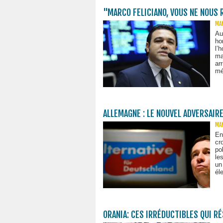
"MARCO FELICIANO, VOUS NE NOUS
MAN
Au
ho
l’
ma
ar
mé
ALLEMAGNE : LE NOUVEL ADVERSAIRE
MAN
En
cr
po
le
un
él
ORANIA: CES IRRÉDUCTIBLES QUI R