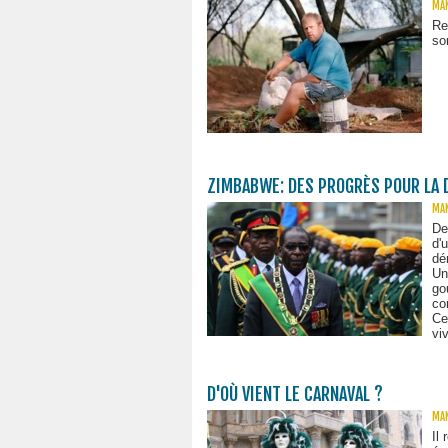
MAN
Re
so
ZIMBABWE: DES PROGRÈS POUR LA 
MAN
De
d'
dé
Un
go
co
Ce
vi
D'OÙ VIENT LE CARNAVAL ?
MAN
Il