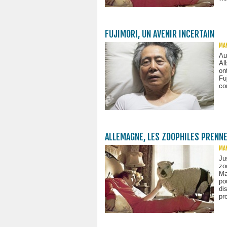
FUJIMORI, UN AVENIR INCERTAIN
MAN
Au
Al
on
Fu
co
ALLEMAGNE, LES ZOOPHILES PRENNE
MAN
Ju
zo
Ma
po
di
pr