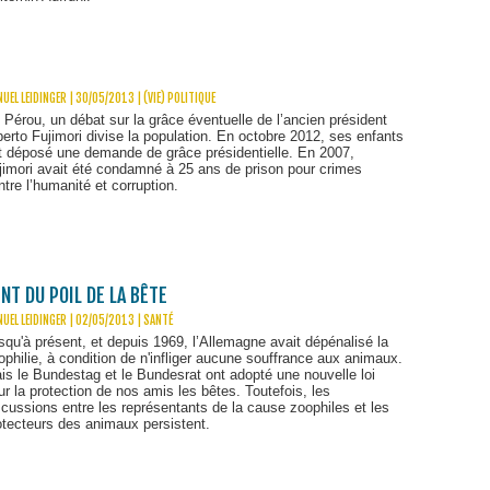
UEL LEIDINGER | 30/05/2013
|
(VIE) POLITIQUE
 Pérou, un débat sur la grâce éventuelle de l’ancien président
berto Fujimori divise la population. En octobre 2012, ses enfants
t déposé une demande de grâce présidentielle. En 2007,
jimori avait été condamné à 25 ans de prison pour crimes
ntre l’humanité et corruption.
NT DU POIL DE LA BÊTE
UEL LEIDINGER | 02/05/2013
|
SANTÉ
squ'à présent, et depuis 1969, l’Allemagne avait dépénalisé la
ophilie, à condition de n'infliger aucune souffrance aux animaux.
is le Bundestag et le Bundesrat ont adopté une nouvelle loi
ur la protection de nos amis les bêtes. Toutefois, les
scussions entre les représentants de la cause zoophiles et les
otecteurs des animaux persistent.