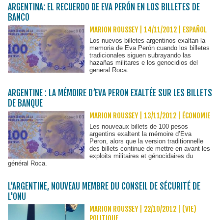
ARGENTINA: EL RECUERDO DE EVA PERÓN EN LOS BILLETES DE
BANCO
MARION ROUSSEY | 14/11/2012
|
ESPAÑOL
Los nuevos billetes argentinos exaltan la
memoria de Eva Perón cuando los billetes
tradicionales siguen subrayando las
hazañas militares e los genocidios del
general Roca.
ARGENTINE : LA MÉMOIRE D’EVA PERON EXALTÉE SUR LES BILLETS
DE BANQUE
MARION ROUSSEY | 13/11/2012
|
ÉCONOMIE
Les nouveaux billets de 100 pesos
argentins exaltent la mémoire d’Eva
Peron, alors que la version traditionnelle
des billets continue de mettre en avant les
exploits militaires et génocidaires du
général Roca.
L'ARGENTINE, NOUVEAU MEMBRE DU CONSEIL DE SÉCURITÉ DE
L'ONU
MARION ROUSSEY | 22/10/2012
|
(VIE)
POLITIQUE