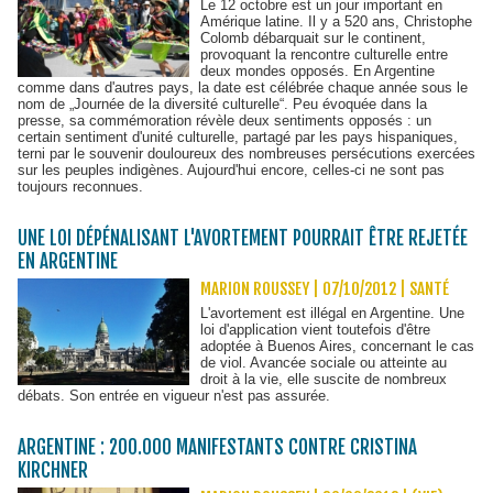
Le 12 octobre est un jour important en
Amérique latine. Il y a 520 ans, Christophe
Colomb débarquait sur le continent,
provoquant la rencontre culturelle entre
deux mondes opposés. En Argentine
comme dans d'autres pays, la date est célébrée chaque année sous le
nom de „Journée de la diversité culturelle“. Peu évoquée dans la
presse, sa commémoration révèle deux sentiments opposés : un
certain sentiment d'unité culturelle, partagé par les pays hispaniques,
terni par le souvenir douloureux des nombreuses persécutions exercées
sur les peuples indigènes. Aujourd'hui encore, celles-ci ne sont pas
toujours reconnues.
UNE LOI DÉPÉNALISANT L'AVORTEMENT POURRAIT ÊTRE REJETÉE
EN ARGENTINE
MARION ROUSSEY | 07/10/2012
|
SANTÉ
L'avortement est illégal en Argentine. Une
loi d'application vient toutefois d'être
adoptée à Buenos Aires, concernant le cas
de viol. Avancée sociale ou atteinte au
droit à la vie, elle suscite de nombreux
débats. Son entrée en vigueur n'est pas assurée.
ARGENTINE : 200.000 MANIFESTANTS CONTRE CRISTINA
KIRCHNER