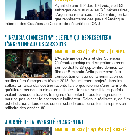
Ayant obtenu 182 des 193 voix, soit 53
suffrages de plus que les 2/3 nécessaires,
l'Argentine remplacera la Colombie, en tant
que représentante des pays d'Amérique
latine et des Caraïbes au Conseil de sécurité de l’ONU.
"INFANCIA CLANDESTINA" : LE FILM QUI REPRÉSENTERA
L'ARGENTINE AUX OSCARS 2013
MARION ROUSSEY | 19/10/2012
|
CINÉMA
L'Académie des Arts et des Sciences
Cinématographiques d’Argentine a rendu
son verdict le 28 septembre dernier. Le
film de Benjamin Ávila participera à la
compétition en vue de la nomination du
meilleur film étranger en février 2013. Actuellement projeté dans les
salles, Enfance clandestine raconte la vie quotidienne d'une famille de
guérilleros pendant la dictature militaire. Un sujet sensible et parfois
violent, évoqué à travers le regard d'un enfant. Tous les ingrédients
pour ne pas laisser le spectateur indifférent. Selon le réalisateur, ce film
est dédicacé à tous ceux qui ont subi de près ou de loin la répression
militaire des années 80.
JOURNÉE DE LA DIVERSITÉ EN ARGENTINE
MARION ROUSSEY | 14/10/2012
|
SOCIÉTÉ