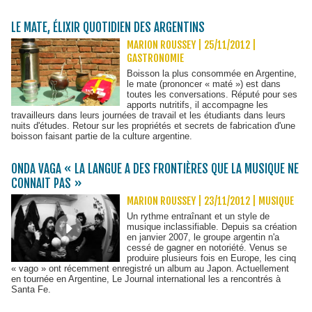
LE MATE, ÉLIXIR QUOTIDIEN DES ARGENTINS
MARION ROUSSEY | 25/11/2012
|
GASTRONOMIE
Boisson la plus consommée en Argentine,
le mate (prononcer « maté ») est dans
toutes les conversations. Réputé pour ses
apports nutritifs, il accompagne les
travailleurs dans leurs journées de travail et les étudiants dans leurs
nuits d'études. Retour sur les propriétés et secrets de fabrication d'une
boisson faisant partie de la culture argentine.
ONDA VAGA « LA LANGUE A DES FRONTIÈRES QUE LA MUSIQUE NE
CONNAIT PAS »
MARION ROUSSEY | 23/11/2012
|
MUSIQUE
Un rythme entraînant et un style de
musique inclassifiable. Depuis sa création
en janvier 2007, le groupe argentin n'a
cessé de gagner en notoriété. Venus se
produire plusieurs fois en Europe, les cinq
« vago » ont récemment enregistré un album au Japon. Actuellement
en tournée en Argentine, Le Journal international les a rencontrés à
Santa Fe.