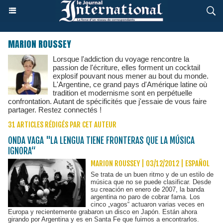
MARION ROUSSEY
Lorsque l'addiction du voyage rencontre la
passion de l'écriture, elles forment un cocktail
explosif pouvant nous mener au bout du monde.
L'Argentine, ce grand pays d'Amérique latine où
tradition et modernisme sont en perpétuelle
confrontation. Autant de spécificités que j'essaie de vous faire
partager. Restez connectés !
31 ARTICLES RÉDIGÉS PAR CET AUTEUR
ONDA VAGA "LA LENGUA TIENE FRONTERAS QUE LA MÚSICA
IGNORA“
MARION ROUSSEY | 03/12/2012
|
ESPAÑOL
Se trata de un buen ritmo y de un estilo de
música que no se puede clasificar. Desde
su creación en enero de 2007, la banda
argentina no paro de cobrar fama. Los
cinco „vagos“ actuaron varias veces en
Europa y recientemente grabaron un disco en Japón. Están ahora
girando por Argentina y es en Santa Fe que fuimos a encontrarlos.