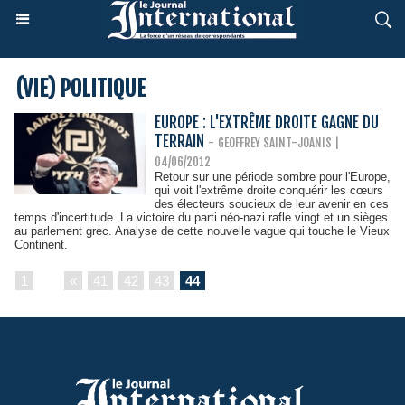
(VIE) POLITIQUE
EUROPE : L'EXTRÊME DROITE GAGNE DU
TERRAIN
-
GEOFFREY SAINT-JOANIS
|
04/06/2012
Retour sur une période sombre pour l'Europe,
qui voit l'extrême droite conquérir les cœurs
des électeurs soucieux de leur avenir en ces
temps d'incertitude. La victoire du parti néo-nazi rafle vingt et un sièges
au parlement grec. Analyse de cette nouvelle vague qui touche le Vieux
Continent.
1
...
«
41
42
43
44