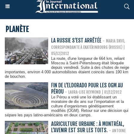
PLANÈTE
LA RUSSIE S’EST ARRÊTÉE
-
MARIA SKVO,
CORRESPONDANTE À EKATÉRINBOURG (RUSSIE) |
05/12/2012
La route, d'une longueur de 664 km, reliant
Moscou à Saint-Pétersbourg était bloquée
depuis vendredi. Suite à des chutes de neige
importantes, environ 4 000 automobilistes étaient coincés dans 190 km
de bouchon.
FIN DE L’ELDORADO POUR LES OGM AU
PÉROU
-
LAURA-LISE REYMOND
| 01/12/2012
Le Pérou a voté une loi établissant un
moratoire de dix ans sur l’importation et la
culture d’organismes génétiquement
modifiés (OGM). Retour sur une décision qui
sépare les pays latino-américains en deux camps.
AGRICULTURE URBAINE : À MONTRÉAL,
L'AVENIR EST SUR LES TOITS.
-
ANTOINE