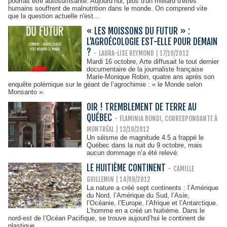
pourrait être autosuffisante. Aujourd’hui, plus d'un milliard d'êtres
humains souffrent de malnutrition dans le monde. On comprend vite
que la question actuelle n'est...
« LES MOISSONS DU FUTUR » :
L’AGROÉCOLOGIE EST-ELLE POUR DEMAIN
?
-
LAURA-LISE REYMOND
| 17/10/2012
Mardi 16 octobre, Arte diffusait le tout dernier
documentaire de la journaliste française
Marie-Monique Robin, quatre ans après son
enquête polémique sur le géant de l’agrochimie : « le Monde selon
Monsanto ».
OIR ! TREMBLEMENT DE TERRE AU
QUÉBEC
-
FLAMINIA BONDI, CORRESPONDANTE À
MONTRÉAL | 13/10/2012
Un séisme de magnitude 4.5 a frappé le
Québec dans la nuit du 9 octobre, mais
aucun dommage n’a été relevé.
LE HUITIÈME CONTINENT
-
CAMILLE
GUILLEMIN | 14/09/2012
La nature a créé sept continents : l’Amérique
du Nord, l’Amérique du Sud, l’Asie,
l’Océanie, l’Europe, l’Afrique et l’Antarctique.
L’homme en a créé un huitième. Dans le
nord-est de l’Océan Pacifique, se trouve aujourd’hui le continent de
plastique.