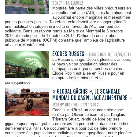
BOYET
| 16/11/2012
Montréal fait partie des villes précurseurs en
agriculture urbaine (AU), mais la pratique est
aujourd'hui encore marginale et mésestimée
par les pouvoirs publics. Toutefois, cela devrait vite changer grâce à
une mobilisation citoyenne inédite en faveur de l'AU, sur fond de
solidarité. Dans un rapport remis au Maire de Montréal le 3 octobre
2012 et rendu public le 17 octobre 2012, l'Office de consultation
publique de Montréal (OCPM) constate que l'ampleur de l'agriculture
urbaine à Montréal est...
EXODES RUSSES
-
ELODIE ROBIN | 31/10/2012
La Russie change. Depuis plusieurs années,
le pays voit sa population migrer des
campagnes aux grands centres urbains.
Élodie Robin est allée en Russie pour en
comprendre les raisons et les
conséquences.
« GLOBAL GÂCHIS », LE SCANDALE
MONDIAL DU GASPILLAGE ALIMENTAIRE
-
JÉRÉMY BICHON
| 30/10/2012
Canal + a diffusé un documentaire choc
réalisé par Olivier Lemaire et par l'anglais
Tristram Stuart, rendu célèbre par ses
gigantesques repas gratuits organisés un peu partout dans le monde et
dernièrement à Paris. Ce documentaire a pour but de faire prendre
conscience à la population mondiale que sans gaspillage, notre planète