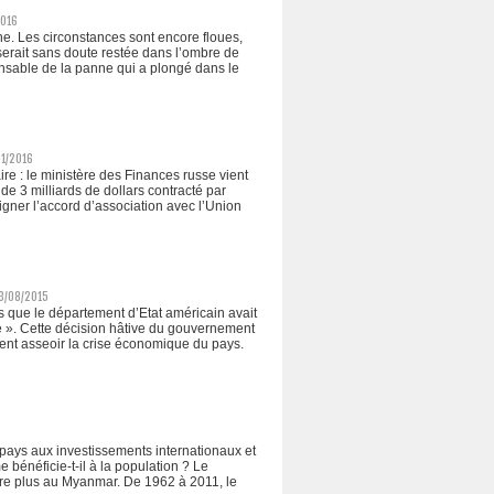
2016
ne. Les circonstances sont encore floues,
serait sans doute restée dans l’ombre de
ponsable de la panne qui a plongé dans le
01/2016
aire : le ministère des Finances russe vient
 de 3 milliards de dollars contracté par
gner l’accord d’association avec l’Union
13/08/2015
ors que le département d’Etat américain avait
e ». Cette décision hâtive du gouvernement
ment asseoir la crise économique du pays.
 pays aux investissements internationaux et
e bénéficie-t-il à la population ? Le
ore plus au Myanmar. De 1962 à 2011, le