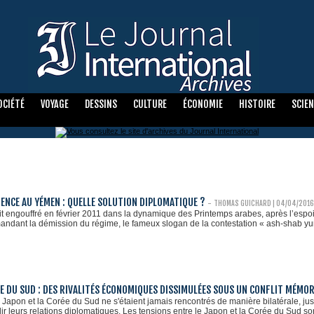
OCIÉTÉ
VOYAGE
DESSINS
CULTURE
ÉCONOMIE
HISTOIRE
SCIE
LIENCE AU YÉMEN : QUELLE SOLUTION DIPLOMATIQUE ?
-
THOMAS GUICHARD | 04/04/2016
t engouffré en février 2011 dans la dynamique des Printemps arabes, après l’espo
ndant la démission du régime, le fameux slogan de la contestation « ash-shab yurid 
E DU SUD : DES RIVALITÉS ÉCONOMIQUES DISSIMULÉES SOUS UN CONFLIT MÉMOR
 Japon et la Corée du Sud ne s'étaient jamais rencontrés de manière bilatérale, ju
lir leurs relations diplomatiques. Les tensions entre le Japon et la Corée du Sud so