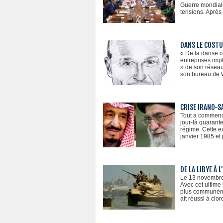
Guerre mondiale
tensions. Après 
DANS LE COSTU
« De la danse c
entreprises impl
» de son réseau
son bureau de W
CRISE IRANO-S
Tout a commencé
jour-là quarant
régime. Cette e
janvier 1985 et
DE LA LIBYE À 
Le 13 novembre d
Avec cet ultime 
plus communémen
ait réussi à clo