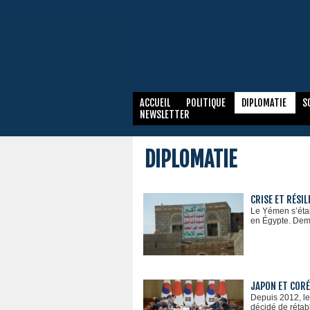
ACCUEIL
POLITIQUE
DIPLOMATIE
S
NEWSLETTER
DIPLOMATIE
CRISE ET RÉSI
Le Yémen s’étai
en Égypte. Dema
JAPON ET CORÉ
Depuis 2012, le
décidé de rétab