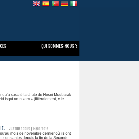
NCES
QUI SOMMES-NOUS ?
ir qu’a suscité la chute de Hosni Moubarak
isqat an-nizam » (littéralement, « le...
IEL
-
JUSTINE RODIER
| 14/03/2016
squ'au mois de novembre dernier où ils ont
nt constantes depuis la fin de la Seconde