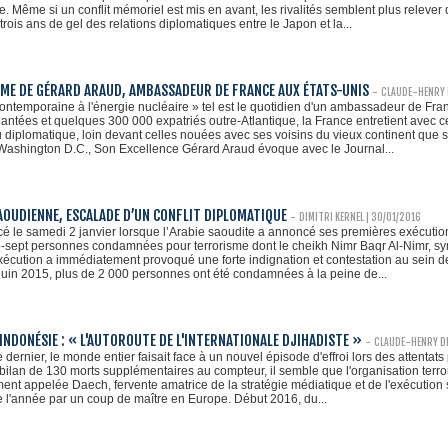
. Même si un conflit mémoriel est mis en avant, les rivalités semblent plus relev
trois ans de gel des relations diplomatiques entre le Japon et la...
ME DE GÉRARD ARAUD, AMBASSADEUR DE FRANCE AUX ÉTATS-UNIS
-
CLAUDE-HENRY 
ontemporaine à l'énergie nucléaire » tel est le quotidien d'un ambassadeur de Fra
antées et quelques 300 000 expatriés outre-Atlantique, la France entretient avec ce 
 diplomatique, loin devant celles nouées avec ses voisins du vieux continent que
ashington D.C., Son Excellence Gérard Araud évoque avec le Journal...
AOUDIENNE, ESCALADE D’UN CONFLIT DIPLOMATIQUE
-
DIMITRI KERNEL | 30/01/2016
 le samedi 2 janvier lorsque l’Arabie saoudite a annoncé ses premières exécuti
e-sept personnes condamnées pour terrorisme dont le cheikh Nimr Baqr Al-Nimr, symb
xécution a immédiatement provoqué une forte indignation et contestation au sein de 
 juin 2015, plus de 2 000 personnes ont été condamnées à la peine de...
L'INDONÉSIE : « L'AUTOROUTE DE L'INTERNATIONALE DJIHADISTE »
-
CLAUDE-HENRY DI
ernier, le monde entier faisait face à un nouvel épisode d'effroi lors des attentats
bilan de 130 morts supplémentaires au compteur, il semble que l'organisation terror
t appelée Daech, fervente amatrice de la stratégie médiatique et de l'exécution 
re l'année par un coup de maître en Europe. Début 2016, du...