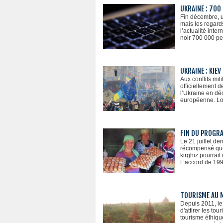
UKRAINE : 700
Fin décembre, u
mais les regard
l’actualité inte
noir 700 000 pe
UKRAINE : KIE
Aux conflits mil
officiellement d
l’Ukraine en dé
européenne. Lor
FIN DU PROGRA
Le 21 juillet de
récompensé quel
kirghiz pourrai
L’accord de 1993
TOURISME AU M
Depuis 2011, le
d'attirer les to
tourisme éthiqu