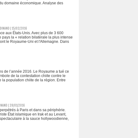
er du domaine économique. Analyse des
DINAND | 15/02/2016
nce aux États-Unis. Avec plus de 3 600
pays la « relation bilatérale la plus intense
 sont le Royaume-Uni et l'Allemagne. Dans
ons de l’année 2016. Le Royaume a tué ce
ole de la contestation chiite contre le
la population chiite de la région. Entre
NAND | 28/01/2016
 perpétrés à Paris et dans sa périphérie.
iste État islamique en Irak et au Levant,
spectaculaire à la sauce hollywoodienne,