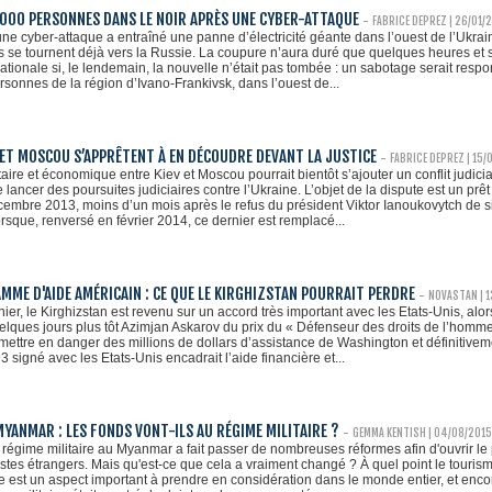
 000 PERSONNES DANS LE NOIR APRÈS UNE CYBER-ATTAQUE
-
FABRICE DEPREZ | 26/01/
ne cyber-attaque a entraîné une panne d’électricité géante dans l’ouest de l’Ukrai
s se tournent déjà vers la Russie. La coupure n’aura duré que quelques heures et 
rnationale si, le lendemain, la nouvelle n’était pas tombée : un sabotage serait res
rsonnes de la région d’Ivano-Frankivsk, dans l’ouest de...
V ET MOSCOU S’APPRÊTENT À EN DÉCOUDRE DEVANT LA JUSTICE
-
FABRICE DEPREZ | 15/
itaire et économique entre Kiev et Moscou pourrait bientôt s’ajouter un conflit judici
e lancer des poursuites judiciaires contre l’Ukraine. L’objet de la dispute est un prêt
cembre 2013, moins d’un mois après le refus du président Viktor Ianoukovytch de si
sque, renversé en février 2014, ce dernier est remplacé...
MME D'AIDE AMÉRICAIN : CE QUE LE KIRGHIZSTAN POURRAIT PERDRE
-
NOVASTAN | 
rnier, le Kirghizstan est revenu sur un accord très important avec les Etats-Unis, al
ques jours plus tôt Azimjan Askarov du prix du « Défenseur des droits de l’homm
t mettre en danger des millions de dollars d’assistance de Washington et définitive
 signé avec les Etats-Unis encadrait l’aide financière et...
YANMAR : LES FONDS VONT-ILS AU RÉGIME MILITAIRE ?
-
GEMMA KENTISH | 04/08/2015
 régime militaire au Myanmar a fait passer de nombreuses réformes afin d'ouvrir le
uristes étrangers. Mais qu'est-ce que cela a vraiment changé ? À quel point le tourism
e est un aspect important à prendre en considération dans le monde entier, et enc