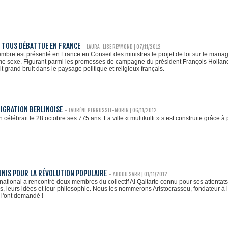
R TOUS DÉBATTUE EN FRANCE
-
LAURA-LISE REYMOND
| 07/11/2012
mbre est présenté en France en Conseil des ministres le projet de loi sur le maria
e sexe. Figurant parmi les promesses de campagne du président François Holland
 grand bruit dans le paysage politique et religieux français.
IGRATION BERLINOISE
-
LAURÈNE PERRUSSEL-MORIN
| 06/11/2012
in célébrait le 28 octobre ses 775 ans. La ville « multikulti » s’est construite grâce 
 UNIS POUR LA RÉVOLUTION POPULAIRE
-
ABDOU SARR
| 01/11/2012
national a rencontré deux membres du collectif Al Qaitarte connu pour ses attentats 
ns, leurs idées et leur philosophie. Nous les nommerons Aristocrasseu, fondateur à 
 l'ont demandé !