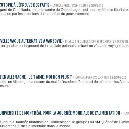
L’UTOPIE À L’ÉPREUVE DES FAITS
-
LAURÈNE PERRUSSEL-MORIN
| 26/10/2012
ogéré de Christiania, en plein centre de Copenhague, est une expérience libertai
acée par les pressions du marché et du gouvernement.
UVELLE VAGUE ALTERNATIVE À VARSOVIE
-
CHARLOTTE GUIBERT, CORRESPONDANTE À VARSOVIE 
, un quartier underground de la capitale polonaise offrant un véritable voyage dans
 EN ALLEMAGNE : JE T’AIME, MOI NON PLUS ?
-
LAURÈNE PERRUSSEL-MORIN
| 24/10/2012
atrie, en Allemagne, a encore du mal à s’exprimer. Par souci de mémoire, les Allema
résents.
’UNIVERSITÉ DE MONTRÉAL POUR LA JOURNÉE MONDIALE DE L’ALIMENTATION
-
FLA
e, pour la Journée mondiale de l’alimentation, le groupe OXFAM Québec de l’Univer
lus grande justice alimentaire dans le monde.