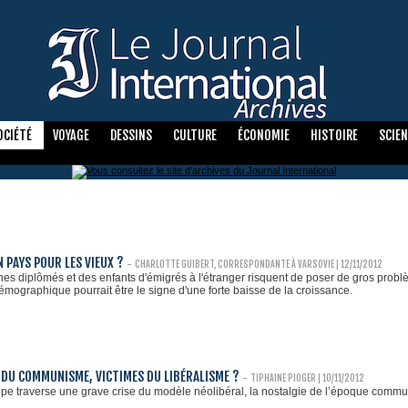
OCIÉTÉ
VOYAGE
DESSINS
CULTURE
ÉCONOMIE
HISTOIRE
SCIE
N PAYS POUR LES VIEUX ?
-
CHARLOTTE GUIBERT, CORRESPONDANTE À VARSOVIE | 12/11/2012
unes diplômés et des enfants d'émigrés à l'étranger risquent de poser de gros prob
émographique pourrait être le signe d'une forte baisse de la croissance.
 DU COMMUNISME, VICTIMES DU LIBÉRALISME ?
-
TIPHAINE PIOGER
| 10/11/2012
ope traverse une grave crise du modèle néolibéral, la nostalgie de l’époque commu