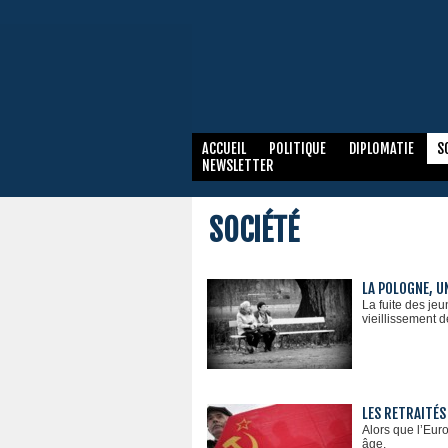
ACCUEIL
POLITIQUE
DIPLOMATIE
S
NEWSLETTER
SOCIÉTÉ
LA POLOGNE, U
La fuite des je
vieillissement d
LES RETRAITÉS
Alors que l’Eur
âge.