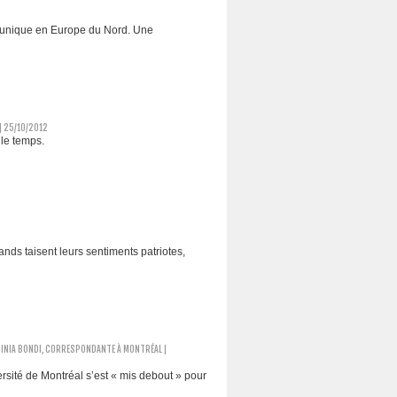
re unique en Europe du Nord. Une
| 25/10/2012
 le temps.
nds taisent leurs sentiments patriotes,
MINIA BONDI, CORRESPONDANTE À MONTRÉAL |
sité de Montréal s’est « mis debout » pour