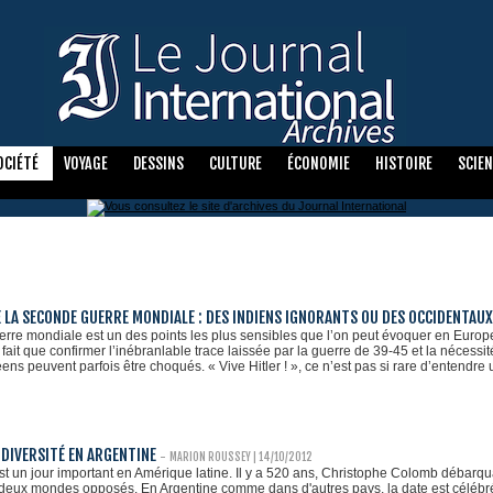
OCIÉTÉ
VOYAGE
DESSINS
CULTURE
ÉCONOMIE
HISTOIRE
SCIE
E LA SECONDE GUERRE MONDIALE : DES INDIENS IGNORANTS OU DES OCCIDENTAU
re mondiale est un des points les plus sensibles que l’on peut évoquer en Europe. 
it que confirmer l’inébranlable trace laissée par la guerre de 39-45 et la nécessité 
ens peuvent parfois être choqués. « Vive Hitler ! », ce n’est pas si rare d’entendr
 DIVERSITÉ EN ARGENTINE
-
MARION ROUSSEY
| 14/10/2012
st un jour important en Amérique latine. Il y a 520 ans, Christophe Colomb débarqua
e deux mondes opposés. En Argentine comme dans d'autres pays, la date est célé