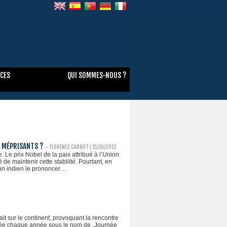
NCES
QUI SOMMES-NOUS ?
X MÉPRISANTS ?
-
FLORENCE CARROT
| 15/10/2012
Le prix Nobel de la paix attribué à l’Union
de maintenir cette stabilité. Pourtant, en
e un indien le prononcer…
it sur le continent, provoquant la rencontre
brée chaque année sous le nom de „Journée