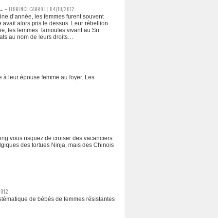
…
-
FLORENCE CARROT
| 04/10/2012
aine d’année, les femmes furent souvent
e avait alors pris le dessus. Leur rébellion
 vie, les femmes Tamoules vivant au Sri
dats au nom de leurs droits…
re à leur épouse femme au foyer. Les
ong vous risquez de croiser des vacanciers
giques des tortues Ninja, mais des Chinois
2012
ystématique de bébés de femmes résistantes