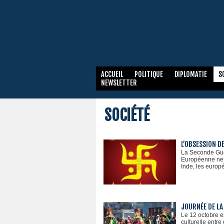
ACCUEIL
POLITIQUE
DIPLOMATIE
S
NEWSLETTER
SOCIÉTÉ
L’OBSESSION D
La Seconde Guer
Européenne ne fa
Inde, les europé
JOURNÉE DE LA
Le 12 octobre e
culturelle entr