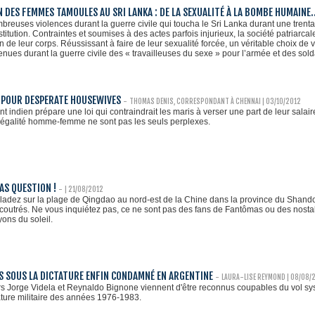
N DES FEMMES TAMOULES AU SRI LANKA : DE LA SEXUALITÉ À LA BOMBE HUMAINE
breuses violences durant la guerre civile qui toucha le Sri Lanka durant une trent
stitution. Contraintes et soumises à des actes parfois injurieux, la société patriarcal
on de leur corps. Réussissant à faire de leur sexualité forcée, un véritable choix de
nues durant la guerre civile des « travailleuses du sexe » pour l’armée et des sol
H POUR DESPERATE HOUSEWIVES
-
THOMAS DENIS, CORRESPONDANT À CHENNAI
| 03/10/2012
 indien prépare une loi qui contraindrait les maris à verser une part de leur salai
'égalité homme-femme ne sont pas les seuls perplexes.
PAS QUESTION !
-
| 21/08/2012
ladez sur la plage de Qingdao au nord-est de la Chine dans la province du Shand
outrés. Ne vous inquiétez pas, ce ne sont pas des fans de Fantômas ou des nostal
yons du soleil.
ÉS SOUS LA DICTATURE ENFIN CONDAMNÉ EN ARGENTINE
-
LAURA-LISE REYMOND
| 08/08/
rs Jorge Videla et Reynaldo Bignone viennent d'être reconnus coupables du vol s
ature militaire des années 1976-1983.