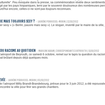
 culturelle“. Peu évoquée dans la presse, sa commémoration révèle deux sentiments 
tagé par les pays hispaniques, terni par le souvenir douloureux des nombreuses pe
urd'hui encore, celles-ci ne sont pas toujours reconnues.
HIE MAIS TOUJOURS SEXY ?
-
LAURÈNE PERRUSSEL-MORIN
| 12/10/2012
er sexy » (« Berlin, pauvre mais sexy »). Le slogan, inventé par le maire de la vill
DU RACISME AU QUOTIDIEN
-
MARILENE KARAM, CORRESPONDANTE À BEYROUTH | 11/10/2012
aéroport de Beyrouth, ce samedi 6 octobre, remet sur le tapis la question du racisme
at brûlant depuis déjà quelques mois.
EVÉE
-
LAURÈNE PERRUSSEL-MORIN
| 05/10/2012
de l’aéroport Willy Brandt-Brandebourg, prévue pour le 3 juin 2012, a été repoussée
encontre la ville pour finir ses grands chantiers.