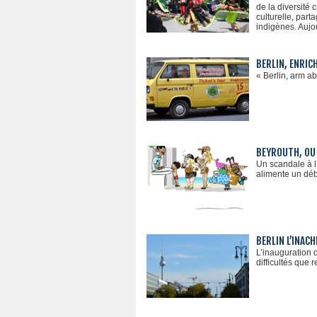
de la diversité
culturelle, par
indigènes. Aujo
BERLIN, ENRIC
« Berlin, arm ab
BEYROUTH, OU 
Un scandale à l’
alimente un déb
BERLIN L’INACH
L’inauguration 
difficultés que r