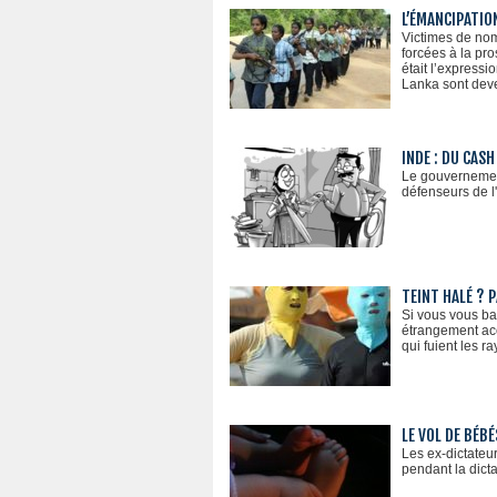
L’ÉMANCIPATIO
Victimes de nom
forcées à la pro
était l’expressi
Lanka sont deve
INDE : DU CAS
Le gouvernement
défenseurs de l
TEINT HALÉ ? 
Si vous vous ba
étrangement acc
qui fuient les ra
LE VOL DE BÉB
Les ex-dictateu
pendant la dict