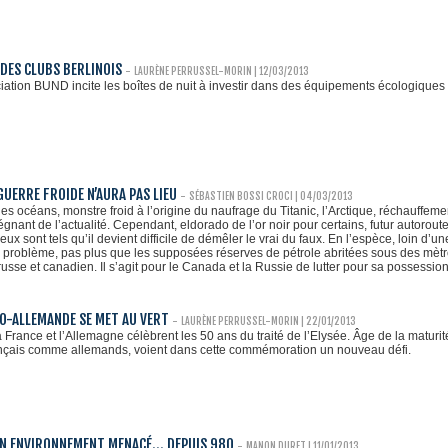
 DES CLUBS BERLINOIS
-
LAURÈNE PERRUSSEL-MORIN
| 12/03/2013
ciation BUND incite les boîtes de nuit à investir dans des équipements écologiques 
GUERRE FROIDE N’AURA PAS LIEU
-
SÉBASTIEN BOSSI CROCI
| 04/03/2013
s océans, monstre froid à l’origine du naufrage du Titanic, l’Arctique, réchauffement
gnant de l’actualité. Cependant, eldorado de l’or noir pour certains, futur autorou
jeux sont tels qu’il devient difficile de démêler le vrai du faux. En l’espèce, loin d
el problème, pas plus que les supposées réserves de pétrole abritées sous des mètres
usse et canadien. Il s’agit pour le Canada et la Russie de lutter pour sa possession
CO-ALLEMANDE SE MET AU VERT
-
LAURÈNE PERRUSSEL-MORIN
| 22/01/2013
a France et l’Allemagne célèbrent les 50 ans du traité de l’Elysée. Âge de la maturi
ançais comme allemands, voient dans cette commémoration un nouveau défi.
UN ENVIRONNEMENT MENACÉ… DEPUIS 980
-
MANON DURET
| 11/01/2013