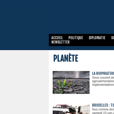
ACCUEIL
POLITIQUE
DIPLOMATIE
S
NEWSLETTER
PLANÈTE
LA BIOPIRATER
Sous couvert de
agroalimentaire
réglementations 
BRUXELLES : T
Nus comme des v
samedi 15 juin 