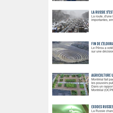
LA RUSSIE S’E
La route, d'une
importantes, en
FIN DE L’ELDO
Le Pérou a voté
sur une décisio
AGRICULTURE U
Montréal fait pa
les pouvoirs pub
Dans un rapport
Montréal (OCPM)
EXODES RUSSE
La Russie chang