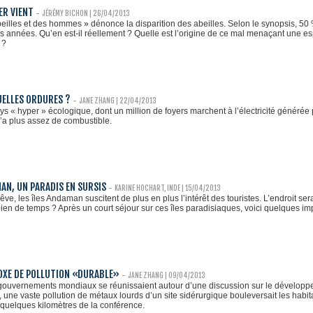
VER VIENT
-
JÉRÉMY BICHON
| 26/04/2013
beilles et des hommes » dénonce la disparition des abeilles. Selon le synopsis, 50
s années. Qu’en est-il réellement ? Quelle est l’origine de ce mal menaçant une e
 ?
UELLES ORDURES ?
-
JANE ZHANG
| 22/04/2013
s « hyper » écologique, dont un million de foyers marchent à l’électricité générée p
n’a plus assez de combustible.
MAN, UN PARADIS EN SURSIS
-
KARINE HOCHART, INDE | 15/04/2013
êve, les îles Andaman suscitent de plus en plus l’intérêt des touristes. L’endroit s
en de temps ? Après un court séjour sur ces îles paradisiaques, voici quelques i
DOXE DE POLLUTION «DURABLE»
-
JANE ZHANG
| 09/04/2013
gouvernements mondiaux se réunissaient autour d’une discussion sur le développe
, une vaste pollution de métaux lourds d’un site sidérurgique bouleversait les habi
 quelques kilomètres de la conférence.