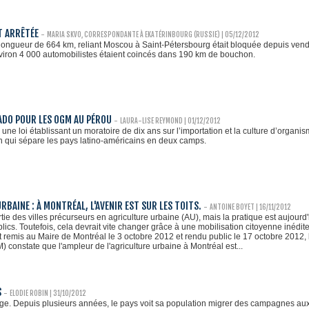
ST ARRÊTÉE
-
MARIA SKVO, CORRESPONDANTE À EKATÉRINBOURG (RUSSIE) | 05/12/2012
 longueur de 664 km, reliant Moscou à Saint-Pétersbourg était bloquée depuis vend
viron 4 000 automobilistes étaient coincés dans 190 km de bouchon.
RADO POUR LES OGM AU PÉROU
-
LAURA-LISE REYMOND
| 01/12/2012
 une loi établissant un moratoire de dix ans sur l’importation et la culture d’orga
n qui sépare les pays latino-américains en deux camps.
RBAINE : À MONTRÉAL, L'AVENIR EST SUR LES TOITS.
-
ANTOINE BOYET
| 16/11/2012
rtie des villes précurseurs en agriculture urbaine (AU), mais la pratique est aujou
lics. Toutefois, cela devrait vite changer grâce à une mobilisation citoyenne inédite
 remis au Maire de Montréal le 3 octobre 2012 et rendu public le 17 octobre 2012, l
 constate que l'ampleur de l'agriculture urbaine à Montréal est...
S
-
ELODIE ROBIN | 31/10/2012
e. Depuis plusieurs années, le pays voit sa population migrer des campagnes aux