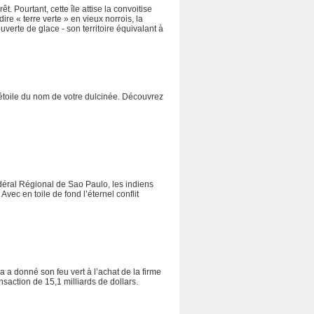
 Pourtant, cette île attise la convoitise
e « terre verte » en vieux norrois, la
verte de glace - son territoire équivalant à
toile du nom de votre dulcinée. Découvrez
édéral Régional de Sao Paulo, les indiens
ec en toile de fond l’éternel conflit
a donné son feu vert à l’achat de la firme
action de 15,1 milliards de dollars.