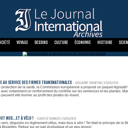
OCIÉTÉ
VOYAGE
DESSINS
CULTURE
ÉCONOMIE
HISTOIRE
SCIE
IE AU SERVICE DES FIRMES TRANSNATIONALES
-
GUILLAUME TARANTINI
| 22/06/2013
 protection de la santé, la Commission européenne a proposé un paquet législatif vi
 avec notamment un renforcement du contrôle sur les semences et les plantes. Mais
peuvent vite tourner au profit des pirates du vivant.
OUT NUS…ET À VÉLO !
-
CLAIRE ESTAGNASIÉ | 21/06/2013
ers, déguisés ou légèrement vêtus, mais tous à vélo ! Tel était le principe de la 9
à Bruxelles. Retour sur un pari écologique et un peu provoc’.