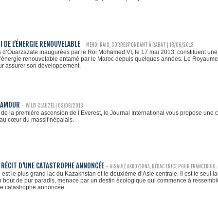
I DE L’ÉNERGIE RENOUVELABLE
-
MEHDI RAIS, CORRESPONDANT À RABAT
| 16/06/2013
ns d’Ouarzazate inaugurées par le Roi Mohamed VI, le 17 mai 2013, constituent une 
’énergie renouvelable entamé par le Maroc depuis quelques années. Le Royaume p
ur assurer son développement.
 AMOUR
-
WILLY CLAUZEL
| 03/06/2013
 de la première ascension de l’Everest, le Journal International vous propose une 
 au cœur du massif népalais.
 RÉCIT D'UNE CATASTROPHE ANNONCÉE
-
AISAULÉ AKKOZHINA, RÉDACTRICE POUR FRANCEKOUL.
 est le plus grand lac du Kazakhstan et le deuxième d’Asie centrale. Il est le seul
Un bout de pur paradis, menacé par un destin écologique qui commence à ressembler 
ne catastrophe annoncée.