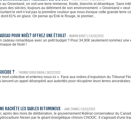
u Groenland, on voit une terre immense, froide, blanche et désertique. Sans intérêt.
is des siècles, toujours au détriment de son environnement. « Groenland » veut dir
ourtant le vert n’est pas la première couleur que nous évoque cette grande terre cou
, dont 81% en glace. On pense qu’Erik le Rouge, le premier...
 CADEAU POUR NOËL? OFFREZ UNE ÉTOILE!
-
MANON DURET
| 24/12/2012
un cadeau romantique avec un petit budget ? Pour 34,90€ seulement nommez une é
arnaque de Noël !
SUICIDE ?
-
THOMAS DIEGO BADIA | 18/12/2012
e mort collective et enterrez-nous ici ». Face aux ordres d’expulsion du Tribunal F
lancent un appel désespéré aux autorités pour récupérer leurs terres ancestrales. Av
INE RACHÈTE LES SABLES BITUMINEUX
-
JANE ZHANG
| 14/12/2012
r, après des mois de délibération, le gouvernement fédéral conservateur du Canada 
drocarbure Nexen par le géant énergétique chinois CNOOC. Il s'agissait d'une trans