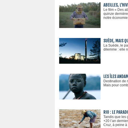
ABEILLES, L'HI
Le film « Des a
quinze dernière
notre économie
SUÈDE, MAIS Q
La Suède, le pay
dilemme : elle 
LES ÎLES ANDA
Destination de r
Mais pour combi
RIO : LE PARA
Tandis que les 
+20 l’an dernier
Cruz, à peine à