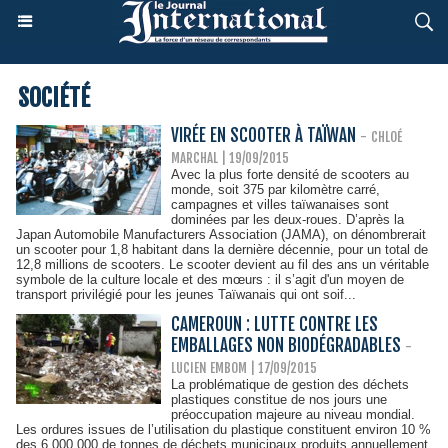
SOCIÉTÉ
VIRÉE EN SCOOTER À TAÏWAN
-
CHLOÉ
MARCHAL | 19/09/2015
Avec la plus forte densité de scooters au
monde, soit 375 par kilomètre carré,
campagnes et villes taïwanaises sont
dominées par les deux-roues. D’après la
Japan Automobile Manufacturers Association (JAMA), on dénombrerait
un scooter pour 1,8 habitant dans la dernière décennie, pour un total de
12,8 millions de scooters. Le scooter devient au fil des ans un véritable
symbole de la culture locale et des mœurs : il s’agit d'un moyen de
transport privilégié pour les jeunes Taïwanais qui ont soif...
CAMEROUN : LUTTE CONTRE LES
EMBALLAGES NON BIODÉGRADABLES
-
LUCIEN EMBOM | 17/09/2015
La problématique de gestion des déchets
plastiques constitue de nos jours une
préoccupation majeure au niveau mondial.
Les ordures issues de l’utilisation du plastique constituent environ 10 %
des 6 000 000 de tonnes de déchets municipaux produits annuellement