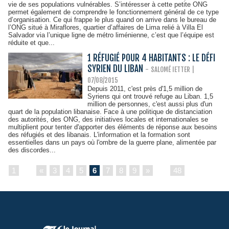
vie de ses populations vulnérables. S’intéresser à cette petite ONG
permet également de comprendre le fonctionnement général de ce type
d’organisation. Ce qui frappe le plus quand on arrive dans le bureau de
l’ONG situé à Miraflores, quartier d’affaires de Lima relié à Villa El
Salvador via l’unique ligne de métro liménienne, c’est que l’équipe est
réduite et que...
1 RÉFUGIÉ POUR 4 HABITANTS : LE DÉFI
SYRIEN DU LIBAN
-
SALOMÉ IETTER
|
07/08/2015
Depuis 2011, c'est près d'1,5 million de
Syriens qui ont trouvé refuge au Liban. 1,5
million de personnes, c'est aussi plus d'un
quart de la population libanaise. Face à une politique de distanciation
des autorités, des ONG, des initiatives locales et internationales se
multiplient pour tenter d'apporter des éléments de réponse aux besoins
des réfugiés et des libanais. L'information et la formation sont
essentielles dans un pays où l'ombre de la guerre plane, alimentée par
des discordes...
1
...
«
3
4
5
6
7
8
9
»
...
48