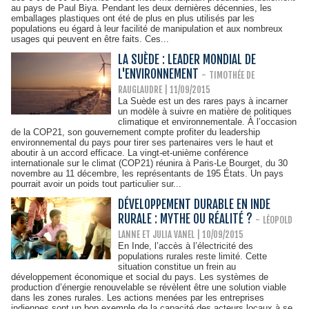
au pays de Paul Biya. Pendant les deux dernières décennies, les
emballages plastiques ont été de plus en plus utilisés par les
populations eu égard à leur facilité de manipulation et aux nombreux
usages qui peuvent en être faits. Ces...
LA SUÈDE : LEADER MONDIAL DE
L'ENVIRONNEMENT
-
TIMOTHÉE DE
RAUGLAUDRE | 11/09/2015
La Suède est un des rares pays à incarner
un modèle à suivre en matière de politiques
climatique et environnementale. À l’occasion
de la COP21, son gouvernement compte profiter du leadership
environnemental du pays pour tirer ses partenaires vers le haut et
aboutir à un accord efficace. La vingt-et-unième conférence
internationale sur le climat (COP21) réunira à Paris-Le Bourget, du 30
novembre au 11 décembre, les représentants de 195 États. Un pays
pourrait avoir un poids tout particulier sur...
DÉVELOPPEMENT DURABLE EN INDE
RURALE : MYTHE OU RÉALITÉ ?
-
LÉOPOLD
LANNE ET JULIA VANEL | 10/09/2015
En Inde, l’accès à l’électricité des
populations rurales reste limité. Cette
situation constitue un frein au
développement économique et social du pays. Les systèmes de
production d’énergie renouvelable se révèlent être une solution viable
dans les zones rurales. Les actions menées par les entreprises
indiennes sont un bon exemple de la capacité des acteurs locaux à se