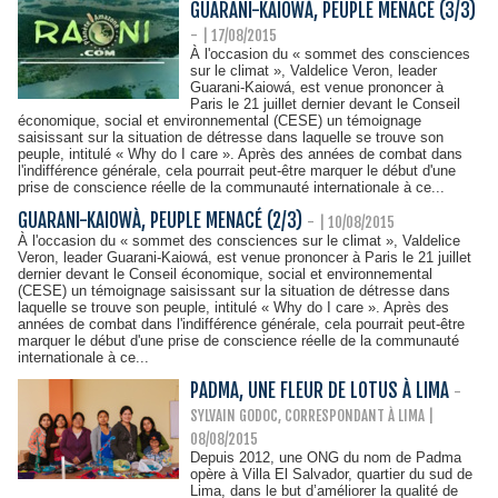
GUARANI-KAIOWÀ, PEUPLE MENACÉ (3/3)
-
| 17/08/2015
À l'occasion du « sommet des consciences
sur le climat », Valdelice Veron, leader
Guarani-Kaiowá, est venue prononcer à
Paris le 21 juillet dernier devant le Conseil
économique, social et environnemental (CESE) un témoignage
saisissant sur la situation de détresse dans laquelle se trouve son
peuple, intitulé « Why do I care ». Après des années de combat dans
l'indifférence générale, cela pourrait peut-être marquer le début d'une
prise de conscience réelle de la communauté internationale à ce...
GUARANI-KAIOWÀ, PEUPLE MENACÉ (2/3)
-
| 10/08/2015
À l'occasion du « sommet des consciences sur le climat », Valdelice
Veron, leader Guarani-Kaiowá, est venue prononcer à Paris le 21 juillet
dernier devant le Conseil économique, social et environnemental
(CESE) un témoignage saisissant sur la situation de détresse dans
laquelle se trouve son peuple, intitulé « Why do I care ». Après des
années de combat dans l'indifférence générale, cela pourrait peut-être
marquer le début d'une prise de conscience réelle de la communauté
internationale à ce...
PADMA, UNE FLEUR DE LOTUS À LIMA
-
SYLVAIN GODOC, CORRESPONDANT À LIMA
|
08/08/2015
Depuis 2012, une ONG du nom de Padma
opère à Villa El Salvador, quartier du sud de
Lima, dans le but d’améliorer la qualité de