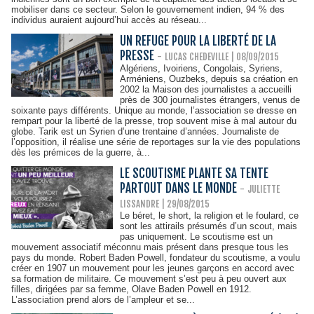
mobiliser dans ce secteur. Selon le gouvernement indien, 94 % des
individus auraient aujourd’hui accès au réseau...
UN REFUGE POUR LA LIBERTÉ DE LA
PRESSE
-
LUCAS CHEDEVILLE | 08/09/2015
Algériens, Ivoiriens, Congolais, Syriens,
Arméniens, Ouzbeks, depuis sa création en
2002 la Maison des journalistes a accueilli
près de 300 journalistes étrangers, venus de
soixante pays différents. Unique au monde, l’association se dresse en
rempart pour la liberté de la presse, trop souvent mise à mal autour du
globe. Tarik est un Syrien d’une trentaine d’années. Journaliste de
l’opposition, il réalise une série de reportages sur la vie des populations
dès les prémices de la guerre, à...
LE SCOUTISME PLANTE SA TENTE
PARTOUT DANS LE MONDE
-
JULIETTE
LISSANDRE
| 29/08/2015
Le béret, le short, la religion et le foulard, ce
sont les attirails présumés d’un scout, mais
pas uniquement. Le scoutisme est un
mouvement associatif méconnu mais présent dans presque tous les
pays du monde. Robert Baden Powell, fondateur du scoutisme, a voulu
créer en 1907 un mouvement pour les jeunes garçons en accord avec
sa formation de militaire. Ce mouvement s’est peu à peu ouvert aux
filles, dirigées par sa femme, Olave Baden Powell en 1912.
L’association prend alors de l’ampleur et se...