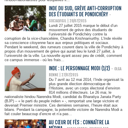
INDE DU SUD, GRÈVE ANTI-CORRUPTION
DES ÉTUDIANTS DE PONDICHÉRY
-
SOCIALVIGIL | 28/07/2015
Lundi 27 juillet 2015 marque le début d’un
mouvement de grève des étudiants de
l’université de Pondichéry contre la
corruption de la vice-chancelière, Chandra Krishnamurthy. L’Inde révèle
sa conscience citoyenne face aux enjeux politiques et sociaux.
Pendant le weekend, des rumeurs courent dans la ville de Pondichéry à
propos d'un mouvement de grève qui aurait lieu le lundi 27 juillet, à
l’université de la ville. La nouvelle ayant assez peu de crédit, comment
ce campus immense - où les frais...
INDE : LE PERSONNAGE MODI (1/2)
-
OLGA
BENNE | 27/07/2015
Du 7 avril au 12 mai 2014, l’Inde organisait la
plus grande élection démocratique de
l’Histoire, avec un corps électoral d’environ
814 millions d’électeurs. Le 26 mai, le
nationaliste hindou Narendra Modi, candidat du Bharatiya Janata Party
(BJP) – « le parti du peuple indien » -, remportait une large victoire et
devenait Premier ministre. Ces dernières semaines, l’heure était aux
bilans. Pendant la campagne, la potentielle victoire de Narendra Modi a
fait couler beaucoup d’encre et n’a pas...
AU CŒUR DE FÈS : CONNAÎTRE LA