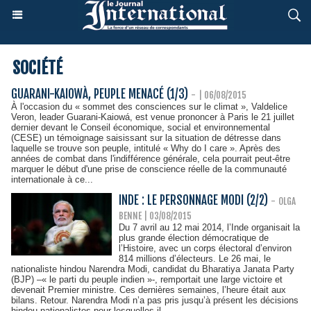
SOCIÉTÉ
GUARANI-KAIOWÀ, PEUPLE MENACÉ (1/3)
-
| 06/08/2015
À l'occasion du « sommet des consciences sur le climat », Valdelice
Veron, leader Guarani-Kaiowá, est venue prononcer à Paris le 21 juillet
dernier devant le Conseil économique, social et environnemental
(CESE) un témoignage saisissant sur la situation de détresse dans
laquelle se trouve son peuple, intitulé « Why do I care ». Après des
années de combat dans l'indifférence générale, cela pourrait peut-être
marquer le début d'une prise de conscience réelle de la communauté
internationale à ce...
INDE : LE PERSONNAGE MODI (2/2)
-
OLGA
BENNE | 03/08/2015
Du 7 avril au 12 mai 2014, l’Inde organisait la
plus grande élection démocratique de
l’Histoire, avec un corps électoral d’environ
814 millions d’électeurs. Le 26 mai, le
nationaliste hindou Narendra Modi, candidat du Bharatiya Janata Party
(BJP) –« le parti du peuple indien »-, remportait une large victoire et
devenait Premier ministre. Ces dernières semaines, l’heure était aux
bilans. Retour. Narendra Modi n’a pas pris jusqu’à présent les décisions
hindou-nationalistes pour lesquelles il...