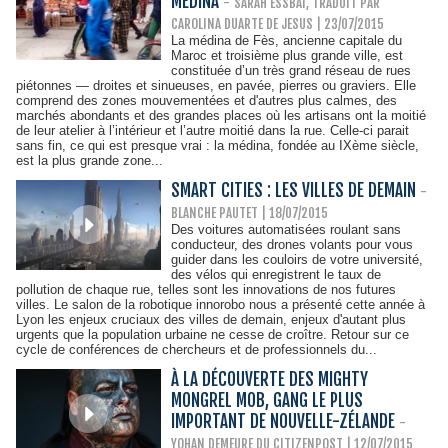
MÉDINA
-
SARAH ESSBAI, TRADUIT PAR
CAROLINA DUARTE DE JESUS | 23/07/2015
La médina de Fès, ancienne capitale du
Maroc et troisième plus grande ville, est
constituée d’un très grand réseau de rues
piétonnes — droites et sinueuses, en pavée, pierres ou graviers. Elle
comprend des zones mouvementées et d'autres plus calmes, des
marchés abondants et des grandes places où les artisans ont la moitié
de leur atelier à l’intérieur et l’autre moitié dans la rue. Celle-ci parait
sans fin, ce qui est presque vrai : la médina, fondée au IXème siècle,
est la plus grande zone...
SMART CITIES : LES VILLES DE DEMAIN
-
BLANCHE PAUTET
| 18/07/2015
Des voitures automatisées roulant sans
conducteur, des drones volants pour vous
guider dans les couloirs de votre université,
des vélos qui enregistrent le taux de
pollution de chaque rue, telles sont les innovations de nos futures
villes. Le salon de la robotique innorobo nous a présenté cette année à
Lyon les enjeux cruciaux des villes de demain, enjeux d'autant plus
urgents que la population urbaine ne cesse de croître. Retour sur ce
cycle de conférences de chercheurs et de professionnels du...
À LA DÉCOUVERTE DES MIGHTY
MONGREL MOB, GANG LE PLUS
IMPORTANT DE NOUVELLE-ZÉLANDE
-
YOHAN DEMEURE DU CITIZENPOST | 12/07/2015