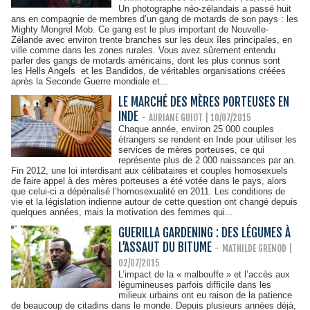
Un photographe néo-zélandais a passé huit
ans en compagnie de membres d’un gang de motards de son pays : les
Mighty Mongrel Mob. Ce gang est le plus important de Nouvelle-
Zélande avec environ trente branches sur les deux îles principales, en
ville comme dans les zones rurales. Vous avez sûrement entendu
parler des gangs de motards américains, dont les plus connus sont
les Hells Angels et les Bandidos, de véritables organisations créées
après la Seconde Guerre mondiale et...
LE MARCHÉ DES MÈRES PORTEUSES EN
INDE
-
AURIANE GUIOT | 10/07/2015
Chaque année, environ 25 000 couples
étrangers se rendent en Inde pour utiliser les
services de mères porteuses, ce qui
représente plus de 2 000 naissances par an.
Fin 2012, une loi interdisant aux célibataires et couples homosexuels
de faire appel à des mères porteuses a été votée dans le pays, alors
que celui-ci a dépénalisé l’homosexualité en 2011. Les conditions de
vie et la législation indienne autour de cette question ont changé depuis
quelques années, mais la motivation des femmes qui...
GUERILLA GARDENING : DES LÉGUMES À
L’ASSAUT DU BITUME
-
MATHILDE GRENOD
|
02/07/2015
L’impact de la « malbouffe » et l’accès aux
légumineuses parfois difficile dans les
milieux urbains ont eu raison de la patience
de beaucoup de citadins dans le monde. Depuis plusieurs années déjà,