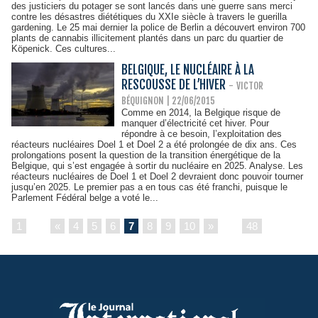
des justiciers du potager se sont lancés dans une guerre sans merci
contre les désastres diététiques du XXIe siècle à travers le guerilla
gardening. Le 25 mai dernier la police de Berlin a découvert environ 700
plants de cannabis illicitement plantés dans un parc du quartier de
Köpenick. Ces cultures...
BELGIQUE, LE NUCLÉAIRE À LA
RESCOUSSE DE L’HIVER
-
VICTOR
BÉQUIGNON | 22/06/2015
Comme en 2014, la Belgique risque de
manquer d’électricité cet hiver. Pour
répondre à ce besoin, l’exploitation des
réacteurs nucléaires Doel 1 et Doel 2 a été prolongée de dix ans. Ces
prolongations posent la question de la transition énergétique de la
Belgique, qui s’est engagée à sortir du nucléaire en 2025. Analyse. Les
réacteurs nucléaires de Doel 1 et Doel 2 devraient donc pouvoir tourner
jusqu’en 2025. Le premier pas a en tous cas été franchi, puisque le
Parlement Fédéral belge a voté le...
1
...
«
4
5
6
7
8
9
10
»
...
48