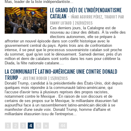
Mas, leader de la liste indépendantiste...
LE GRAND DÉFI DE L’INDÉPENDANTISME
CATALAN
-
IÑAKI AGUIRRE PÉREZ, TRADUIT PAR
FANNY LUTAUD | 26/09/2015
Ces derniers jours, la Catalogne est de
nouveau au cœur des débats. À la veille des
élections autonomes, elle se prépare à
affronter un nouvel épisode dans son conflit historique avec le
gouvernement central du pays. Après trois ans de confrontation
intense, il se peut que le processus souverainiste catalan soit proche
du sommet, quel qu'en soit le dénouement. Samedi dernier, près d’un
million et demi de catalans sont sortis dans les rues pour célébrer la
Diada, la fête nationale catalane....
LA COMMUNAUTÉ LATINO-AMÉRICAINE UNIE CONTRE DONALD
TRUMP
-
JUSTINE RODIER
| 15/09/2015
Donald Trump, candidat à la présidentielle des États-Unis, doit depuis
quelques mois répondre à la communauté latino-américaine, qui
l'accuse d'avoir tenu à plusieurs reprises des propos racistes,
notamment contre le Mexique . En raison de son discours et de
certains de ses propos sur le Mexique, le milliardaire étasunien fait
aujourd'hui face à un rassemblement latino-américain décidé à se
manifester d'une seule voix. Donald Trump, homme d'affaire et
milliardaire étasunien issu de l'entreprise...
1
2
3
4
5
»
...
44