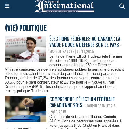
(VIE) POLITIQUE
ÉLECTIONS FÉDÉRALES AU CANADA : LA
VAGUE ROUGE A DÉFERLÉ SUR LE PAYS
-
MARGOT BAUCHE
| 19/10/2015
Le fils de Pierre Elliott Trudeau (élu Premier
Ministre en 1968, 1980), Justin Trudeau
devient aujourd’hui le 23ème Premier
Ministre canadien. Les derniers sondages publiés la semaine précédant
l’élection indiquaient une avance du parti libéral, emmené par Justin
Trudeau, crédité de 37,3% des intentions de votes, contre seulement
30,5% pour le parti conservateur et 22,1% pour le « Nouveau Parti
Démocratique » (NPD). Des estimations qui se rapprochaient de la
réalité, puisque Trudeau a...
COMPRENDRE L'ÉLECTION FÉDÉRALE
CANADIENNE 2015
-
LAURINE BENJEBRIA
|
19/10/2015
C'est jour de vote aujourd'hui au Canada.
24,6 millions de personnes sont appelées à
voter jusqu'à 21h30 (3h30 en France) dans