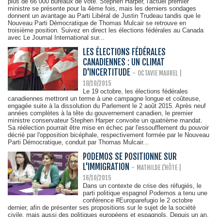
plus de 66 000 bureaux de vote. Stephen Harper, l'actuel premier
ministre se présente pour la 4ème fois, mais les derniers sondages
donnent un avantage au Parti Libéral de Justin Trudeau tandis que le
Nouveau Parti Démocratique de Thomas Mulcair se retrouve en
troisième position. Suivez en direct les élections fédérales au Canada
avec Le Journal International sur...
LES ÉLECTIONS FÉDÉRALES
CANADIENNES : UN CLIMAT
D'INCERTITUDE
-
OCTAVIE MAUREL |
18/10/2015
Le 19 octobre, les élections fédérales
canadiennes mettront un terme à une campagne longue et coûteuse,
engagée suite à la dissolution du Parlement le 2 août 2015. Après neuf
années complètes à la tête du gouvernement canadien, le premier
ministre conservateur Stephen Harper convoite un quatrième mandat.
Sa réélection pourrait être mise en échec par l'essoufflement du pouvoir
décrié par l'opposition bicéphale, respectivement formée par le Nouveau
Parti Démocratique, conduit par Thomas Mulcair...
PODEMOS SE POSITIONNE SUR
L'IMMIGRATION
-
MATHILDE L'HÔTE
|
16/10/2015
Dans un contexte de crise des réfugiés, le
parti politique espagnol Podemos a tenu une
conférence #Europarefugio le 2 octobre
dernier, afin de présenter ses propositions sur le sujet de la société
civile, mais aussi des politiques européens et espagnols. Depuis un an,