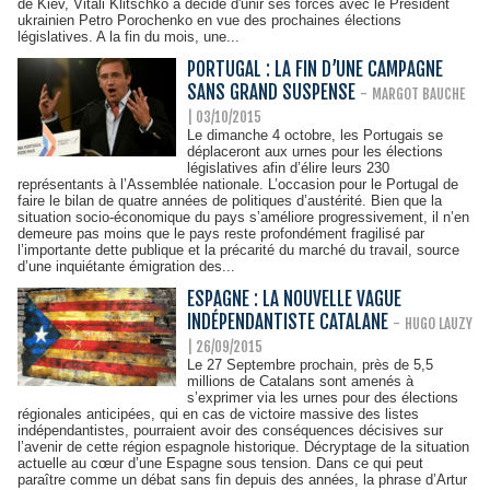
de Kiev, Vitali Klitschko a décidé d'unir ses forces avec le Président
ukrainien Petro Porochenko en vue des prochaines élections
législatives. A la fin du mois, une...
PORTUGAL : LA FIN D’UNE CAMPAGNE
SANS GRAND SUSPENSE
-
MARGOT BAUCHE
| 03/10/2015
Le dimanche 4 octobre, les Portugais se
déplaceront aux urnes pour les élections
législatives afin d’élire leurs 230
représentants à l’Assemblée nationale. L’occasion pour le Portugal de
faire le bilan de quatre années de politiques d’austérité. Bien que la
situation socio-économique du pays s’améliore progressivement, il n’en
demeure pas moins que le pays reste profondément fragilisé par
l’importante dette publique et la précarité du marché du travail, source
d’une inquiétante émigration des...
ESPAGNE : LA NOUVELLE VAGUE
INDÉPENDANTISTE CATALANE
-
HUGO LAUZY
| 26/09/2015
Le 27 Septembre prochain, près de 5,5
millions de Catalans sont amenés à
s’exprimer via les urnes pour des élections
régionales anticipées, qui en cas de victoire massive des listes
indépendantistes, pourraient avoir des conséquences décisives sur
l’avenir de cette région espagnole historique. Décryptage de la situation
actuelle au cœur d’une Espagne sous tension. Dans ce qui peut
paraître comme un débat sans fin depuis des années, la phrase d’Artur