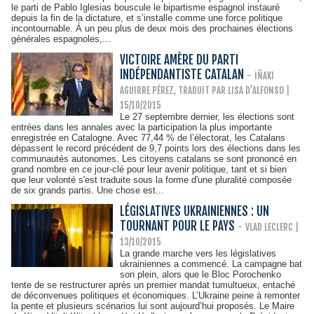
le parti de Pablo Iglesias bouscule le bipartisme espagnol instauré
depuis la fin de la dictature, et s’installe comme une force politique
incontournable. À un peu plus de deux mois des prochaines élections
générales espagnoles,...
VICTOIRE AMÈRE DU PARTI
INDÉPENDANTISTE CATALAN
-
IÑAKI
AGUIRRE PÉREZ, TRADUIT PAR LISA D’ALFONSO |
15/10/2015
Le 27 septembre dernier, les élections sont
entrées dans les annales avec la participation la plus importante
enregistrée en Catalogne. Avec 77,44 % de l’électorat, les Catalans
dépassent le record précédent de 9,7 points lors des élections dans les
communautés autonomes. Les citoyens catalans se sont prononcé en
grand nombre en ce jour-clé pour leur avenir politique, tant et si bien
que leur volonté s'est traduite sous la forme d'une pluralité composée
de six grands partis. Une chose est...
LÉGISLATIVES UKRAINIENNES : UN
TOURNANT POUR LE PAYS
-
VLAD LECLERC |
13/10/2015
La grande marche vers les législatives
ukrainiennes a commencé. La campagne bat
son plein, alors que le Bloc Porochenko
tente de se restructurer après un premier mandat tumultueux, entaché
de déconvenues politiques et économiques. L’Ukraine peine à remonter
la pente et plusieurs scénarios lui sont aujourd’hui proposés. Le Maire