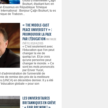
choisi d’interviewer Çağrı
Bozkurt, étudiant turc en
ué un Erasmus en République Tchèque
International : Bonjour Çağrı Bozkurt, tu es
hnique de Trabzon...
« THE MIDDLE-EAST
PEACE UNIVERSITY » :
PROMOUVOIR LA PAIX
PAR L'ÉDUCATION
MATHILDE
L'HÔTE
| 03/04/2015
« C'est seulement avec
l'éducation que l'on peut
changer la vie de
quelqu’un. Et je crois
qu'une personne peut
changer le monde. » Ce
sont les mots prononcés
par Enver Yucel,
 d'administration de l'université de
nie de remise des prix de la meilleure
s (UNCA) en décembre dernier. Il y a été
l’éducation globale » pour son
LES UNIVERSITAIRES
BRITANNIQUES EN GRÈVE
: « FAIR PAY NOW ! »