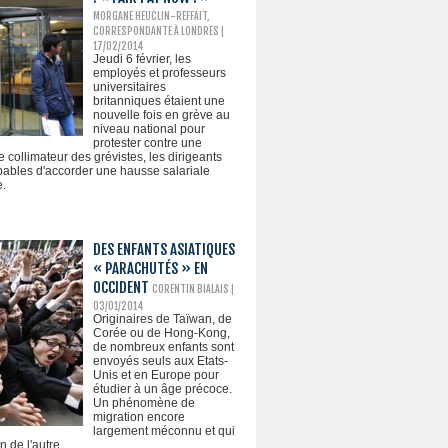
MORGANE HEUCLIN-REFFAIT,
CORRESPONDANTE À LONDRES
|
17/02/2014
Jeudi 6 février, les
employés et professeurs
universitaires
britanniques étaient une
nouvelle fois en grève au
niveau national pour
protester contre une
 collimateur des grévistes, les dirigeants
apables d'accorder une hausse salariale
e.
DES ENFANTS ASIATIQUES
« PARACHUTÉS » EN
OCCIDENT
CORENTIN BIALAIS |
03/01/2014
Originaires de Taïwan, de
Corée ou de Hong-Kong,
de nombreux enfants sont
envoyés seuls aux Etats-
Unis et en Europe pour
étudier à un âge précoce.
Un phénomène de
migration encore
largement méconnu et qui
n de l'autre.