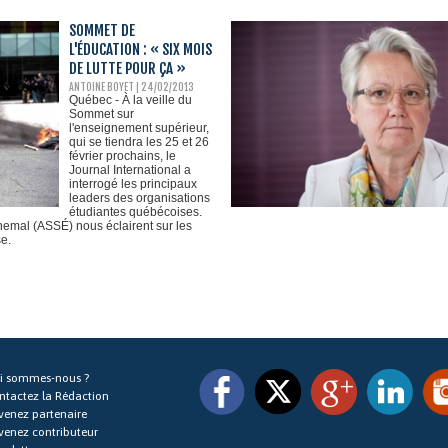
SOMMET DE
L'ÉDUCATION : « SIX MOIS
DE LUTTE POUR ÇA »
ANTOINE BOYET
| 24/02/2013
Québec - À la veille du
Sommet sur
l'enseignement supérieur,
qui se tiendra les 25 et 26
février prochains, le
Journal International a
interrogé les principaux
leaders des organisations
étudiantes québécoises.
emal (ASSÉ) nous éclairent sur les
e.
i sommes-nous ?
ntactez la Rédaction
venez partenaire
venez contributeur