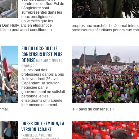
Londres et du Sud-Est de
l’Angleterre sont
surreprésentés dans les
deux prestigieuses
universités que les
 Dan Hully, ancien étudiant de
propres aux marchés. Le Journal internat
blique peut aussi constituer un
professeurs et étudiants pour mieux comp
FIN DU LOCK-OUT: LE
CONSENSUS N'EST PLUS
DE MISE
LAURIANE CLÉMENT
|
02/05/2013
Le lock-out des
professeurs danois a pris
fin le vendredi 26 avril.
Cependant, la solution
négociée par le
gouvernement ne satisfait
personne, et les
enseignants ont rappelé
leur mécontentement
 mai.
le « pays du consensus ».
DRESS CODE FEMININ, LA
VERSION TADJIKE
FRANCEKOUL, À BICHKEK