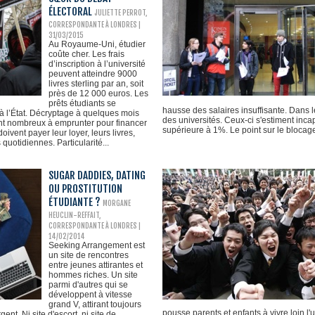
ÉLECTORAL
JULIETTE PERROT,
CORRESPONDANTE À LONDRES |
31/03/2015
Au Royaume-Uni, étudier
coûte cher. Les frais
d’inscription à l’université
peuvent atteindre 9000
livres sterling par an, soit
près de 12 000 euros. Les
prêts étudiants se
hausse des salaires insuffisante. Dans le
 à l’État. Décryptage à quelques mois
des universités. Ceux-ci s'estiment inc
ont nombreux à emprunter pour financer
supérieure à 1%. Le point sur le blocag
 doivent payer leur loyer, leurs livres,
 quotidiennes. Particularité...
SUGAR DADDIES, DATING
OU PROSTITUTION
ÉTUDIANTE ?
MORGANE
HEUCLIN-REFFAIT,
CORRESPONDANTE À LONDRES
|
14/02/2014
Seeking Arrangement est
un site de rencontres
entre jeunes attirantes et
hommes riches. Un site
parmi d'autres qui se
développent à vitesse
grand V, attirant toujours
pousse parents et enfants à vivre loin l'u
ent. Ni site d'escort, ni site de