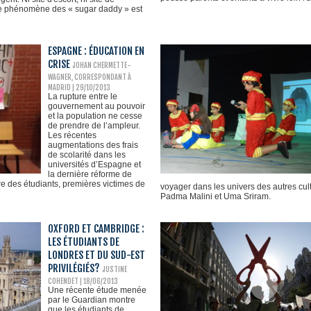
 Le phénomène des « sugar daddy » est
ESPAGNE : ÉDUCATION EN
CRISE
JOHAN CHERMETTE-
WAGNER, CORRESPONDANT À
MADRID
| 29/10/2013
La rupture entre le
gouvernement au pouvoir
et la population ne cesse
de prendre de l’ampleur.
Les récentes
augmentations des frais
de scolarité dans les
universités d’Espagne et
la dernière réforme de
ère des étudiants, premières victimes de
voyager dans les univers des autres cult
Padma Malini et Uma Sriram.
OXFORD ET CAMBRIDGE :
LES ÉTUDIANTS DE
LONDRES ET DU SUD-EST
PRIVILÉGIÉS?
JUSTINE
COHENDET | 18/06/2013
Une récente étude menée
par le Guardian montre
que les étudiants de