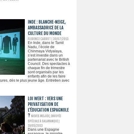
INDE : BLANCHE-NEIGE,
AMBASSADRICE DE LA
CULTURE DU MONDE
FLORENCE CARROT
| 30/07/2013
En Inde, dans le Tamil
Nadu, l’école de
Chinmaya Vidyalaya,
s’est investie dans un
partenariat avec le British
Council. Des spectacles à
chaque fin de trimestre
sont organisés par les
enfants afin de les faire
ures, dès le plus jeune âge. Entretien avec
LOI WERT : VERS UNE
PRIVATISATION DE
L'ÉDUCATION ESPAGNOLE
?
NIEVES MEIJIDE, ENVOYÉE
SPÉCIALE À SALAMANQUE |
19/05/2013
Dans une Espagne
exsangue, le ministre