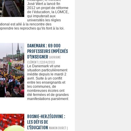
José Wert a lancé fin
2012 un projet de réforme
de l’éducation, la LOMCE,
qui imputerait aux
universités les règles
ional est allé à la rencontre des
rendre les reproches qu’ils font à la loi.
DANEMARK : 69 000
PROFESSEURS EMPÊCHÉS
D'ENSEIGNER
LAURIANE
CLÉMENT
| 12/04/2013
Le Danemark vit une
situation particulièrement
inédite depuis le mardi 2
avril. Suite à un conflit
entre les enseignants et
les communes, de
nombreuses écoles ont
été fermées et de grandes
manifestations parsèment
BOSNIE-HERZÉGOVINE :
LES DÉFIS DE
L'ÉDUCATION
MANON DURET
|