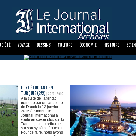
OCIÉTÉ
VOYAGE
DESSINS
CULTURE
ÉCONOMIE
HISTOIRE
SCIE
ÊTRE ÉTUDIANT EN
TURQUIE (2/2)
| 23/01/2016
A la suite de l'attentat
perpétré par un fanatique
de Daech le 12 janvier
2016 à Istanbul, le
Journal International a
voulu en savoir plus sur la
Turquie, et en particulier
sur son système éducatif.
Pour ce faire, nous avons