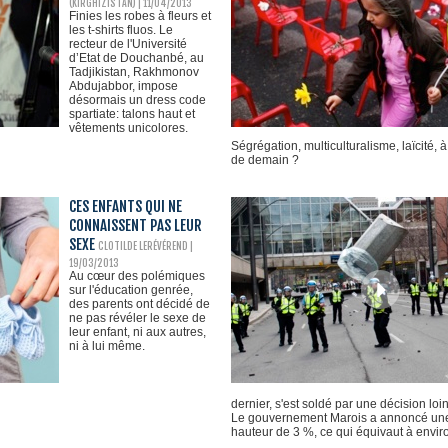
(KIRGHIZISTAN) | 11/04/2013
Finies les robes à fleurs et
les t-shirts fluos. Le
recteur de l'Université
d’Etat de Douchanbé, au
Tadjikistan, Rakhmonov
Abdujabbor, impose
désormais un dress code
spartiate: talons haut et
vêtements unicolores.
Ségrégation, multiculturalisme, laïcité, à
de demain ?
CES ENFANTS QUI NE
CONNAISSENT PAS LEUR
SEXE
CLOTILDE LERÉVÉREND |
19/03/2013
Au cœur des polémiques
sur l'éducation genrée,
des parents ont décidé de
ne pas révéler le sexe de
leur enfant, ni aux autres,
ni à lui même.
dernier, s'est soldé par une décision loi
Le gouvernement Marois a annoncé une i
hauteur de 3 %, ce qui équivaut à envi