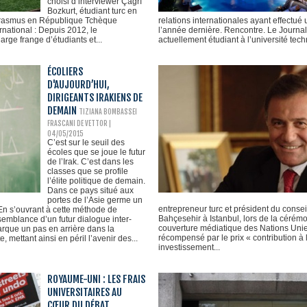
choisi d’interviewer Çağrı
Bozkurt, étudiant turc en
n Erasmus en République Tchèque
relations internationales ayant effect
rnational : Depuis 2012, le
l’année dernière. Rencontre. Le Journal 
rge frange d’étudiants et...
actuellement étudiant à l’université tec
ÉCOLIERS
D'AUJOURD’HUI,
DIRIGEANTS IRAKIENS DE
DEMAIN
TIZIANA BOMBASSEI
FRASCANI DE VETTOR
|
04/05/2015
C’est sur le seuil des
écoles que se joue le futur
de l’Irak. C’est dans les
classes que se profile
l’élite politique de demain.
Dans ce pays situé aux
portes de l’Asie germe un
entrepreneur turc et président du conseil
En s’ouvrant à cette méthode de
Bahçesehir à Istanbul, lors de la cérémo
semblance d’un futur dialogue inter-
couverture médiatique des Nations Unie
arque un pas en arrière dans la
récompensé par le prix « contribution à 
, mettant ainsi en péril l’avenir des...
investissement...
ROYAUME-UNI : LES FRAIS
UNIVERSITAIRES AU
CŒUR DU DÉBAT