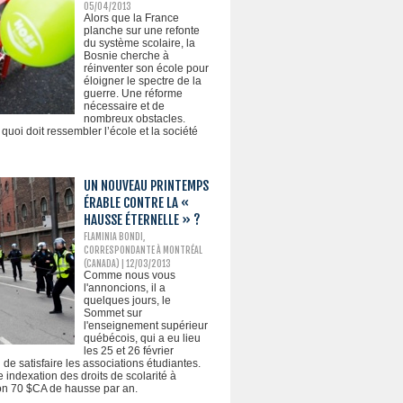
05/04/2013
Alors que la France
planche sur une refonte
du système scolaire, la
Bosnie cherche à
réinventer son école pour
éloigner le spectre de la
guerre. Une réforme
nécessaire et de
nombreux obstacles.
 quoi doit ressembler l’école et la société
UN NOUVEAU PRINTEMPS
ÉRABLE CONTRE LA «
HAUSSE ÉTERNELLE » ?
FLAMINIA BONDI,
CORRESPONDANTE À MONTRÉAL
(CANADA) | 12/03/2013
Comme nous vous
l'annoncions, il a
quelques jours, le
Sommet sur
l'enseignement supérieur
québécois, qui a eu lieu
les 25 et 26 février
n de satisfaire les associations étudiantes.
ndexation des droits de scolarité à
ron 70 $CA de hausse par an.