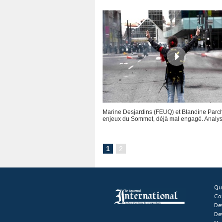
Marine Desjardins (FEUQ) et Blandine Parch
enjeux du Sommet, déjà mal engagé. Analys
1
2
Qu
Co
De
De