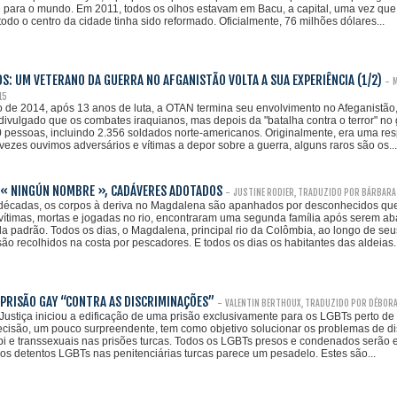
 para o mundo. Em 2011, todos os olhos estavam em Bacu, a capital, uma vez que
todo o centro da cidade tinha sido reformado. Oficialmente, 76 milhões dólares...
S: UM VETERANO DA GUERRA NO AFGANISTÃO VOLTA A SUA EXPERIÊNCIA (1/2)
-
M
15
de 2014, após 13 anos de luta, a OTAN termina seu envolvimento no Afeganistão, 
ivulgado que os combates iraquianos, mas depois da "batalha contra o terror" no
 pessoas, incluindo 2.356 soldados norte-americanos. Originalmente, era uma re
ezes ouvimos adversários e vítimas a depor sobre a guerra, alguns raros são os...
 « NINGÚN NOMBRE », CADÁVERES ADOTADOS
-
JUSTINE RODIER, TRADUZIDO POR BÁRBARA 
 décadas, os corpos à deriva no Magdalena são apanhados por desconhecidos qu
 vítimas, mortas e jogadas no rio, encontraram uma segunda família após serem 
a padrão. Todos os dias, o Magdalena, principal rio da Colômbia, ao longo de seu
são recolhidos na costa por pescadores. E todos os dias os habitantes das aldeias..
PRISÃO GAY “CONTRA AS DISCRIMINAÇÕES”
-
VALENTIN BERTHOUX, TRADUZIDO POR DÉBORA
 Justiça iniciou a edificação de uma prisão exclusivamente para os LGBTs perto de I
ecisão, um pouco surpreendente, tem como objetivo solucionar os problemas de d
 bi e transsexuais nas prisões turcas. Todos os LGBTs presos e condenados serão
dos detentos LGBTs nas penitenciárias turcas parece um pesadelo. Estes são...