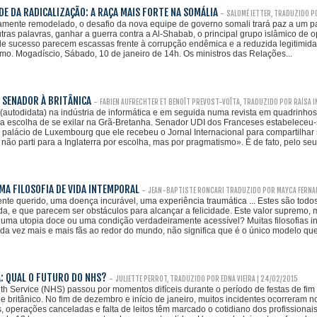
DE DA RADICALIZAÇÃO: A RAÇA MAIS FORTE NA SOMÁLIA
-
SALOMÉ IETTER, TRADUZIDO P
ente remodelado, o desafio da nova equipe de governo somali trará paz a um paí
tras palavras, ganhar a guerra contra a Al-Shabab, o principal grupo islâmico de
de sucesso parecem escassas frente à corrupção endêmica e a reduzida legitimid
ismo. Mogadíscio, Sábado, 10 de janeiro de 14h. Os ministros das Relações...
: SENADOR À BRITÂNICA
-
FABIEN AUFRECHTER ET BENOÎT PREVOST-VOÏTA, TRADUZIDO POR RAÍSA I
autodidata) na indústria de informática e em seguida numa revista em quadrinho
 a escolha de se exilar na Grã-Bretanha. Senador UDI dos Franceses estabeleceu-
o palácio de Luxembourg que ele recebeu o Jornal Internacional para compartilhar 
 não parti para a Inglaterra por escolha, mas por pragmatismo». É de fato, pelo seu.
MA FILOSOFIA DE VIDA INTEMPORAL
-
JEAN-BAPTISTE RONCARI TRADUZIDO POR MAYCA FERNA
nte querido, uma doença incurável, uma experiência traumática ... Estes são todo
da, e que parecem ser obstáculos para alcançar a felicidade. Este valor supremo, m
uma utopia doce ou uma condição verdadeiramente acessível? Muitas filosofias in
a vez mais e mais fãs ao redor do mundo, não significa que é o único modelo que.
: QUAL O FUTURO DO NHS?
-
JULIETTE PERROT, TRADUZIDO POR EDNA VIEIRA | 24/02/2015
th Service (NHS) passou por momentos difíceis durante o período de festas de fim
e britânico. No fim de dezembro e início de janeiro, muitos incidentes ocorreram n
 operações canceladas e falta de leitos têm marcado o cotidiano dos profissiona