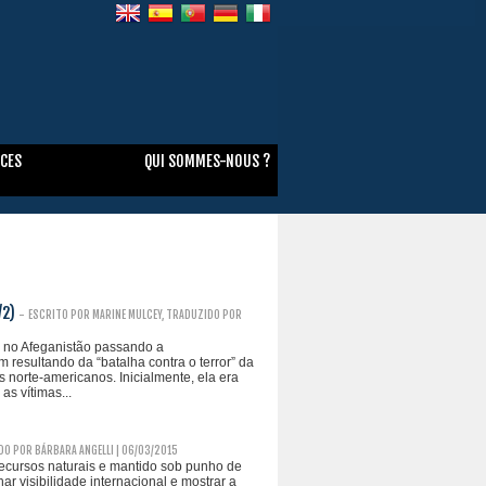
NCES
QUI SOMMES-NOUS ?
/2)
-
ESCRITO POR MARINE MULCEY, TRADUZIDO POR
o no Afeganistão passando a
resultando da “batalha contra o terror” da
 norte-americanos. Inicialmente, ela era
s vítimas...
DO POR BÁRBARA ANGELLI | 06/03/2015
recursos naturais e mantido sob punho de
r visibilidade internacional e mostrar a