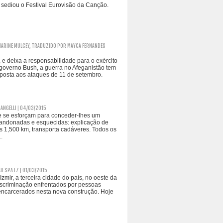
 sediou o Festival Eurovisão da Canção.
ARINE MULCEY, TRADUZIDO POR MAYCA FERNANDES
e deixa a responsabilidade para o exército
 governo Bush, a guerra no Afeganistão tem
sposta aos ataques de 11 de setembro.
ANGELLI | 04/03/2015
e se esforçam para conceder-lhes um
abandonadas e esquecidas: explicação de
s 1,500 km, transporta cadáveres. Todos os
.
H SPATZ | 01/03/2015
zmir, a terceira cidade do país, no oeste da
iscriminação enfrentados por pessoas
 encarcerados nesta nova construção. Hoje