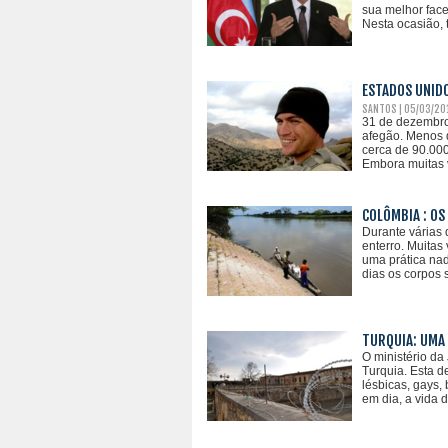
sua melhor face
Nesta ocasião, 
ESTADOS UNIDO
SANTOS | 05/03/20
31 de dezembro 
afegão. Menos d
cerca de 90.000
Embora muitas v
COLÔMBIA : OS
Durante várias
enterro. Muitas
uma prática nad
dias os corpos 
TURQUIA: UMA 
O ministério da
Turquia. Esta d
lésbicas, gays,
em dia, a vida 