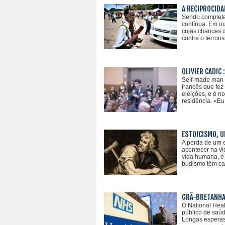
A RECIPROCIDA
Sendo completam
contínua. Em ou
cujas chances 
contra o terror
OLIVIER CADIC 
Self-made man (
francês que fez
eleições, e é n
residência. «Eu
ESTOICISMO, U
A perda de um e
acontecer na vi
vida humana, é 
budismo têm cad
GRÃ-BRETANHA
O National Heal
público de saúd
Longas esperas,