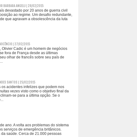
OR BARBARA ANGELLI | 28/02/2015
s devastado por 20 anos de guerra civil
 oposição ao regime. Um desafio redundante,
ade que agravam a obsolescência da luta
NOCÊNCIO | 27/02/2015
s, Olivier Cadic é um homem de negócios
se fora de França desde as últimas
seu olhar de francês sobre seu país de
..
NDES SANTOS | 25/02/2015
s os acidentes infelizes que podem nos
uitas vezes visto como o objetivo final da
clinam-se para a última opção. Se o
..
 de ano. A volta aos problemas do sistema
os serviços de emergência britânicos.
is da saúde. Cerca de 21.000 pessoas