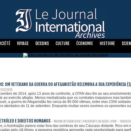
OCIÉTÉ
VOYAGE
DESSINS
CULTURE
ÉCONOMIE
HISTOIRE
SCIE
S: UM VETERANO DA GUERRA DO AFEGANISTÃO RELEMBRA A SUA EXPERIÊNCIA (2
7/03/2015
ezembro de 2014, após 13 anos de confronto, a OTAN deu fim ao seu envolviment
e ao exército afegão. Menos mediatizada que os combates iraquianos mas também 
ush, a guerra do Afeganistão fez cerca de 90 000 vítimas, entre elas 2356 soldados
s atentados do 11 de setembro. Enquanto muitas vezes ouvimos os oponentes ou a
ETRÓLEO E DIREITOS HUMANOS
-
MARINE BETRANCOURT, PRESIDENTE DA AEGEE-LYON - TRADUZI
s, o Azerbaijão parece estar fora das sombras do seu Cáucaso distante. Rico em 
écadas pelo clã Aliyev, a pequena república aproveita cada oportunidade para ganha