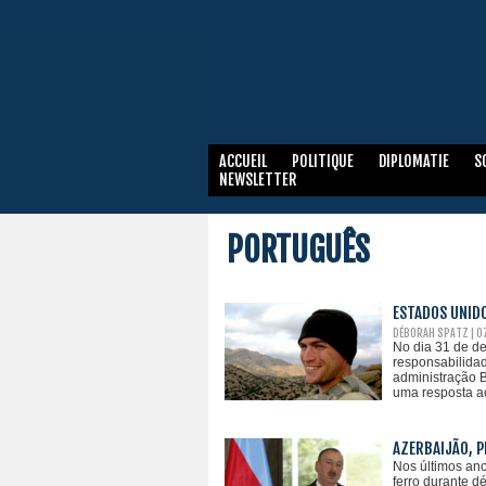
ACCUEIL
POLITIQUE
DIPLOMATIE
S
NEWSLETTER
PORTUGUÊS
ESTADOS UNIDO
DÉBORAH SPATZ | 0
No dia 31 de d
responsabilidad
administração B
uma resposta ao
AZERBAIJÃO, P
Nos últimos ano
ferro durante d