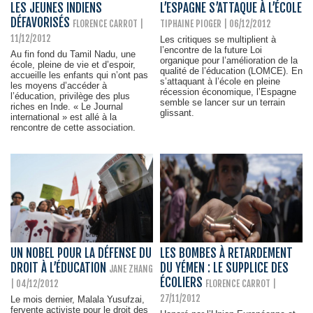
LES JEUNES INDIENS
L’ESPAGNE S’ATTAQUE À L’ÉCOLE
DÉFAVORISÉS
FLORENCE CARROT
|
TIPHAINE PIOGER
| 06/12/2012
11/12/2012
Les critiques se multiplient à
l’encontre de la future Loi
Au fin fond du Tamil Nadu, une
organique pour l’amélioration de la
école, pleine de vie et d’espoir,
qualité de l’éducation (LOMCE). En
accueille les enfants qui n’ont pas
s’attaquant à l’école en pleine
les moyens d’accéder à
récession économique, l’Espagne
l’éducation, privilège des plus
semble se lancer sur un terrain
riches en Inde. « Le Journal
glissant.
international » est allé à la
rencontre de cette association.
UN NOBEL POUR LA DÉFENSE DU
LES BOMBES À RETARDEMENT
DROIT À L’ÉDUCATION
DU YÉMEN : LE SUPPLICE DES
JANE ZHANG
ÉCOLIERS
| 04/12/2012
FLORENCE CARROT
|
27/11/2012
Le mois dernier, Malala Yusufzai,
fervente activiste pour le droit des