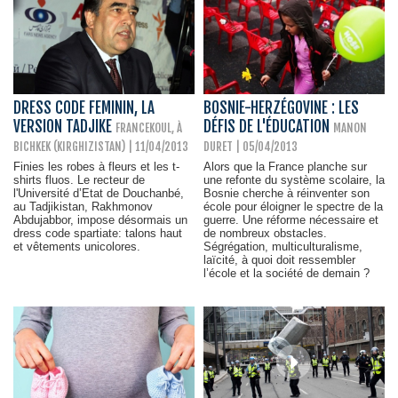
DRESS CODE FEMININ, LA
BOSNIE-HERZÉGOVINE : LES
VERSION TADJIKE
DÉFIS DE L'ÉDUCATION
FRANCEKOUL, À
MANON
BICHKEK (KIRGHIZISTAN) | 11/04/2013
DURET
| 05/04/2013
Finies les robes à fleurs et les t-
Alors que la France planche sur
shirts fluos. Le recteur de
une refonte du système scolaire, la
l'Université d’Etat de Douchanbé,
Bosnie cherche à réinventer son
au Tadjikistan, Rakhmonov
école pour éloigner le spectre de la
Abdujabbor, impose désormais un
guerre. Une réforme nécessaire et
dress code spartiate: talons haut
de nombreux obstacles.
et vêtements unicolores.
Ségrégation, multiculturalisme,
laïcité, à quoi doit ressembler
l’école et la société de demain ?