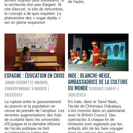
attirant toujours plus d'étudiants, à
de l'autre.
la recherche d'un peu d'argent. Ni
site d'escort, ni site de rencontres,
le concept a de quoi inquiéter. Le
phénomène des « sugar daddy »
est en pleine expansion
ESPAGNE : ÉDUCATION EN CRISE
INDE : BLANCHE-NEIGE,
AMBASSADRICE DE LA CULTURE
JOHAN CHERMETTE-WAGNER,
DU MONDE
CORRESPONDANT À MADRID
|
FLORENCE CARROT
|
29/10/2013
30/07/2013
La rupture entre le gouvernement
En Inde, dans le Tamil Nadu,
au pouvoir et la population ne
l’école de Chinmaya Vidyalaya,
cesse de prendre de l’ampleur. Les
s’est investie dans un partenariat
récentes augmentations des frais
avec le British Council. Des
de scolarité dans les universités
spectacles à chaque fin de
d’Espagne et la dernière réforme
trimestre sont organisés par les
de l’école publique ne font
enfants afin de les faire voyager
qu’entretenir la colère des
dans les univers des autres