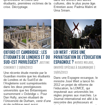
étudiants, premières victimes de la
cultures, dès le plus jeune âge.
crise. Décryptage.
Entretien avec Padma Malini et
Uma Sriram.
OXFORD ET CAMBRIDGE : LES
LOI WERT : VERS UNE
ÉTUDIANTS DE LONDRES ET DU
PRIVATISATION DE L'ÉDUCATION
SUD-EST PRIVILÉGIÉS?
ESPAGNOLE ?
JUSTINE
NIEVES MEIJIDE,
COHENDET | 18/06/2013
ENVOYÉE SPÉCIALE À SALAMANQUE |
19/05/2013
Une récente étude menée par le
Guardian montre que les étudiants
Dans une Espagne exsangue, le
de Londres et du Sud-Est de
ministre José Wert a lancé fin
l’Angleterre sont surreprésentés
2012 un projet de réforme de
dans les deux prestigieuses
l’éducation, la LOMCE, qui
universités que les Britanniques
imputerait aux universités les
surnomment « Oxbridge ». Pour
règles propres aux marchés. Le
Dan Hully, ancien étudiant de
Journal international est allé à la
l’Université de Durham, venir d’une
rencontre des professeurs et
école publique peut aussi