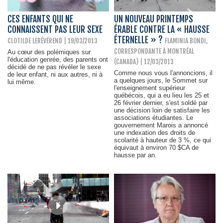
CES ENFANTS QUI NE
UN NOUVEAU PRINTEMPS
CONNAISSENT PAS LEUR SEXE
ÉRABLE CONTRE LA « HAUSSE
ÉTERNELLE » ?
CLOTILDE LERÉVÉREND | 19/03/2013
FLAMINIA BONDI,
CORRESPONDANTE À MONTRÉAL
Au cœur des polémiques sur
l'éducation genrée, des parents ont
(CANADA) | 12/03/2013
décidé de ne pas révéler le sexe
Comme nous vous l'annoncions, il
de leur enfant, ni aux autres, ni à
a quelques jours, le Sommet sur
lui même.
l'enseignement supérieur
québécois, qui a eu lieu les 25 et
26 février dernier, s'est soldé par
une décision loin de satisfaire les
associations étudiantes. Le
gouvernement Marois a annoncé
une indexation des droits de
scolarité à hauteur de 3 %, ce qui
équivaut à environ 70 $CA de
hausse par an.