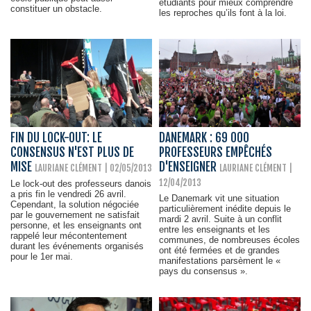
étudiants pour mieux comprendre
constituer un obstacle.
les reproches qu’ils font à la loi.
FIN DU LOCK-OUT: LE
DANEMARK : 69 000
CONSENSUS N'EST PLUS DE
PROFESSEURS EMPÊCHÉS
MISE
D'ENSEIGNER
LAURIANE CLÉMENT
| 02/05/2013
LAURIANE CLÉMENT
|
12/04/2013
Le lock-out des professeurs danois
a pris fin le vendredi 26 avril.
Le Danemark vit une situation
Cependant, la solution négociée
particulièrement inédite depuis le
par le gouvernement ne satisfait
mardi 2 avril. Suite à un conflit
personne, et les enseignants ont
entre les enseignants et les
rappelé leur mécontentement
communes, de nombreuses écoles
durant les événements organisés
ont été fermées et de grandes
pour le 1er mai.
manifestations parsèment le «
pays du consensus ».