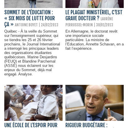
SOMMET DE L'ÉDUCATION :
LE PLAGIAT MINISTÉRIEL, C’EST
« SIX MOIS DE LUTTE POUR
GRAVE DOCTEUR ?
LAURÈNE
ÇA »
ANTOINE BOYET
| 24/02/2013
PERRUSSEL-MORIN
| 30/01/2013
Québec - À la veille du Sommet
En Allemagne, le doctorat revêt
sur l'enseignement supérieur, qui
une importance sociale
se tiendra les 25 et 26 février
particulière. La ministre de
prochains, le Journal International
l’Education, Annette Schavan, en a
a interrogé les principaux leaders
fait l’expérience.
des organisations étudiantes
québécoises. Marine Desjardins
(FEUQ) et Blandine Parchemal
(ASSÉ) nous éclairent sur les
enjeux du Sommet, déjà mal
engagé. Analyse.
UNE ÉCOLE DE L’ESPOIR POUR
RIGUEUR BUDGÉTAIRE :