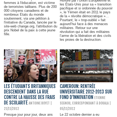
Honoré par l’Union Européenne et
femmes à l'éducation, est victime
les États-Unis pour sa « transition
de terroristes talibans. Plus de 200
pacifique et si ordonnée du pouvoir
000 citoyens canadiens et de
», le Yémen était en 2011 le pays
nombreux Etats du monde
de la « révolte démocratique »…
soutiennent, via une pétition à
Pourtant, le « trop-oublié » fait
l'initiative du Canada, lancée par le
aujourd’hui face à des menaces
site-web change.org, l'attribution du
militaires. Retour sur une
prix Nobel de la paix à cette jeune
révolution qui a fait des militaires
fille.
l’arme de la libération et des civils
les proies de la destruction.
LES ÉTUDIANTS BRITANNIQUES
CAMEROUN: RENTRÉE
DESCENDENT DANS LA RUE
UNIVERSITAIRE 2012-2013 SUR
CONTRE LA HAUSSE DES FRAIS
FOND D’INNOVATION
ETIENNE
DE SCOLARITÉ
ANTOINE BOYET
|
SEGNOU, CORRESPONDANT À DOUALA
|
21/11/2012
05/11/2012
Presque jour pour jour, deux ans
Le 22 octobre dernier a eu