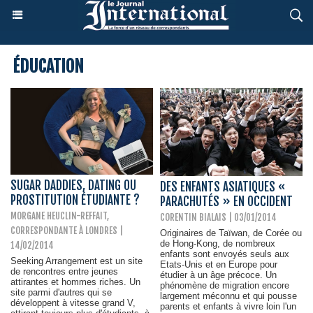
ÉDUCATION
SUGAR DADDIES, DATING OU
DES ENFANTS ASIATIQUES «
PROSTITUTION ÉTUDIANTE ?
PARACHUTÉS » EN OCCIDENT
MORGANE HEUCLIN-REFFAIT,
CORENTIN BIALAIS | 03/01/2014
CORRESPONDANTE À LONDRES
|
Originaires de Taïwan, de Corée ou
de Hong-Kong, de nombreux
14/02/2014
enfants sont envoyés seuls aux
Seeking Arrangement est un site
Etats-Unis et en Europe pour
de rencontres entre jeunes
étudier à un âge précoce. Un
attirantes et hommes riches. Un
phénomène de migration encore
site parmi d'autres qui se
largement méconnu et qui pousse
développent à vitesse grand V,
parents et enfants à vivre loin l'un